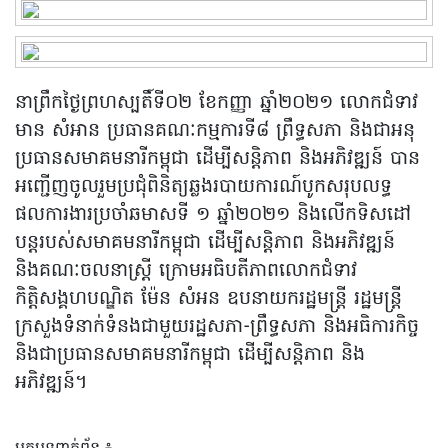
នាព្រឹកថ្ងៃព្រហស្បតិ៍ទី០២ ខែកញ្ញា ឆ្នាំ២០២១ លោកជំទាវ
មាន សំអាន ប្រធានគណៈកម្មការទី៨ ព្រឹទ្ធសភា និងជាអនុ
ប្រធានសមាគមនារីកម្ពុជា ដើម្បីសន្តិភាព និងអភិវឌ្ឍន៍ បាន
អញ្ជើញចូលរួមប្រជុំពិនិត្យឆ្លងរបាយការណ៍បូកសរុបលទ្ធ
ផលការងារប្រចាំឆមាសទី ១ ឆ្នាំ២០២១ និងលើកទិសដៅ
បន្តរបស់សមាគមនារីកម្ពុជា ដើម្បីសន្តិភាព និងអភិវឌ្ឍន៍
និងគណៈចលនាស្ត្រី ក្រោមអធិបតីភាពលោកជំទាវ
កិត្តិសង្គហបណ្ឌិត ម៉ែន សំអន ឧបនាយករដ្ឋមន្ត្រី រដ្ឋមន្ត្រី
ក្រសួងទំនាក់ទំនងជាមួយរដ្ឋសភា-ព្រឹទ្ធសភា និងអធិការកិច្ច
និងជាប្រធានសមាគមនារីកម្ពុជា ដើម្បីសន្តិភាព និង
អភិវឌ្ឍន៍។