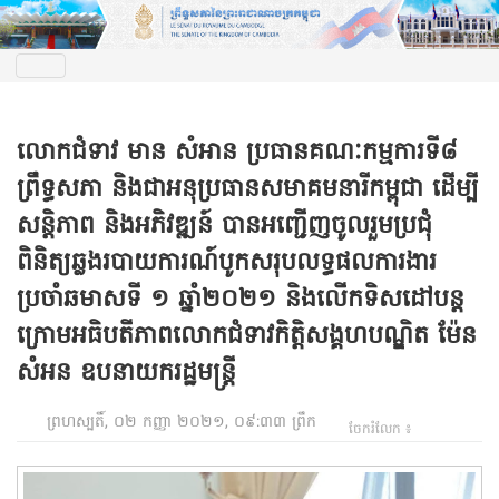
លោកជំទាវ មាន សំអាន ប្រធានគណៈកម្មការទី៨
ព្រឹទ្ធសភា និងជាអនុប្រធានសមាគមនារីកម្ពុជា ដើម្បី
សន្តិភាព និងអភិវឌ្ឍន៍ បានអញ្ជើញចូលរួមប្រជុំ
ពិនិត្យឆ្លងរបាយការណ៍បូកសរុបលទ្ធផលការងារ
ប្រចាំឆមាសទី ១ ឆ្នាំ២០២១ និងលើកទិសដៅបន្ត
ក្រោមអធិបតីភាពលោកជំទាវកិត្តិសង្គហបណ្ឌិត ម៉ែន
សំអន ឧបនាយករដ្ឋមន្ត្រី
ព្រហស្បតិ៍, ០២ កញ្ញា ២០២១, ០៩:៣៣ ព្រឹក
ចែករំលែក ៖