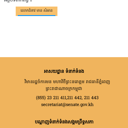
អត្ថបទពាក់ព័ន្ធ ៖
លោកជំទាវ មាន សំអាន
អាសយដ្ឋាន ទំនាក់ទំនង
វិមានរដ្ឋចំការមន មហាវិថីព្រះនរោត្តម រាជធានីភ្នំពេញ
ព្រះរាជាណាចក្រកម្ពុជា
(855) 23 211 411,211 442, 211 443
secretariat@senate.gov.kh
បណ្តាញទំនាក់ទំនងសង្គមព្រឹទ្ធសភា