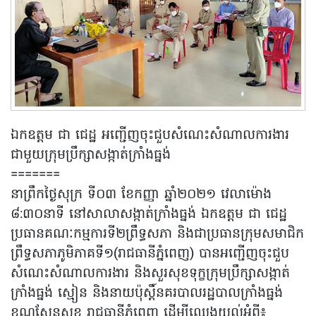
ឯកឧត្តម ជា ជេដ្ឋ អញ្ជើញចុះជួបសំណេះសំណាលការងារ
ជាមួយក្រុមប្រឹក្សាសង្កាត់ក្រាំងធ្នង់
=======
នាព្រឹកថ្ងៃសុក្រ ទី០៣ ខែកញ្ញា ឆ្នាំ២០២១ វេលាម៉ោង
៨:៣០នាទី នៅសាលាសង្កាត់ក្រាំងធ្នង់ ឯកឧត្តម ជា ជេដ្ឋ
ប្រធានគណៈកម្មការទី២ព្រឹទ្ធសភា និងជាប្រធានក្រុមសមាជិក
ព្រឹទ្ធសភាភូមិភាគទី១(រាជធានីភ្នំពេញ) បានអញ្ជើញចុះជួប
សំណេះសំណាលការងារ និងសួរសុខទុក្ខក្រុមប្រឹក្សាសង្កាត់
ក្រាំងធ្នង់ ស្មៀន និងនាយប៉ុស្តិ៍នគរបាលរដ្ឋបាលក្រាំងធ្នង់
ខណ្ឌសែនសុខ រាជធានីភ្នំពេញ ដើម្បីឈ្វេងយល់អំពី៖