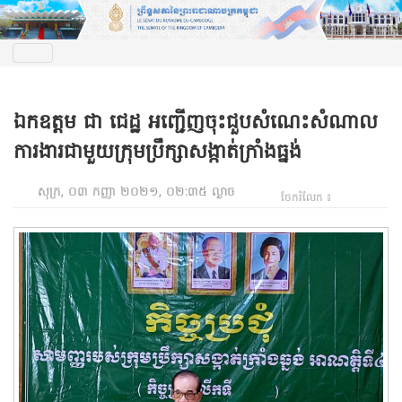
ឯកឧត្តម ជា ជេដ្ឋ អញ្ជើញចុះជួបសំណេះសំណាល
ការងារជាមួយក្រុមប្រឹក្សាសង្កាត់ក្រាំងធ្នង់
សុក្រ, ០៣ កញ្ញា ២០២១, ០២:៣៥ ល្ងាច
ចែករំលែក ៖