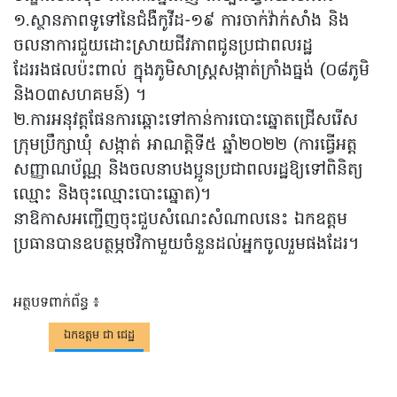
១.ស្ថានភាពទូទៅនៃជំងឺកូវីដ-១៩ ការចាក់វ៉ាក់សាំង និង
ចលនាការជួយដោះស្រាយជីវភាពជូនប្រជាពលរដ្ឋ
ដែររងផលប៉ះពាល់ ក្នុងភូមិសាស្រ្តសង្កាត់ក្រាំងធ្នង់ (០៨ភូមិ
និង០៣សហគមន៍) ។
២.ការអនុវត្តផែនការឆ្ពោះទៅកាន់ការបោះឆ្នោតជ្រើសរើស
ក្រុមប្រឹក្សាឃុំ សង្កាត់ អាណត្តិទី៥ ឆ្នាំ២០២២ (ការធ្វើអត្ត
សញ្ញាណប័ណ្ណ និងចលនាបងប្អូនប្រជាពលរដ្ឋឱ្យទៅពិនិត្យ
ឈ្មោះ និងចុះឈ្មោះបោះឆ្នោត)។
នាឱកាសអញ្ជើញចុះជួបសំណេះសំណាលនេះ ឯកឧត្តម
ប្រធានបានឧបត្ថម្ភថវិកាមួយចំនួនដល់អ្នកចូលរួមផងដែរ។
អត្ថបទពាក់ព័ន្ធ ៖
ឯកឧត្តម ជា ជេដ្ឋ