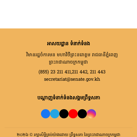
អាសយដ្ឋាន ទំនាក់ទំនង
វិមានរដ្ឋចំការមន មហាវិថីព្រះនរោត្តម រាជធានីភ្នំពេញ
ព្រះរាជាណាចក្រកម្ពុជា
(855) 23 211 411,211 442, 211 443
secretariat@senate.gov.kh
បណ្តាញទំនាក់ទំនងសង្គមព្រឹទ្ធសភា
២០២៦ © រក្សាសិទ្ធិគ្រប់យ៉ាងដោយ ព្រឹទ្ធសភា នៃព្រះរាជាណាចក្រកម្ពុជា