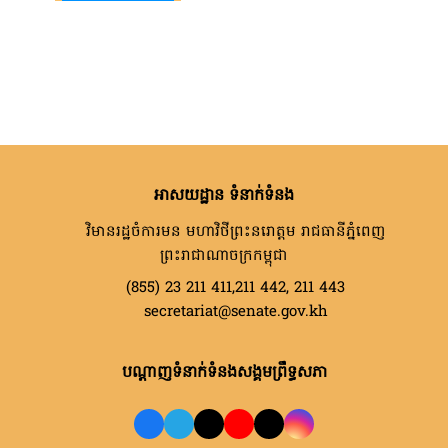
អាសយដ្ឋាន ទំនាក់ទំនង
វិមានរដ្ឋចំការមន មហាវិថីព្រះនរោត្តម រាជធានីភ្នំពេញ
ព្រះរាជាណាចក្រកម្ពុជា
(855) 23 211 411,211 442, 211 443
secretariat@senate.gov.kh
បណ្តាញទំនាក់ទំនងសង្គមព្រឹទ្ធសភា