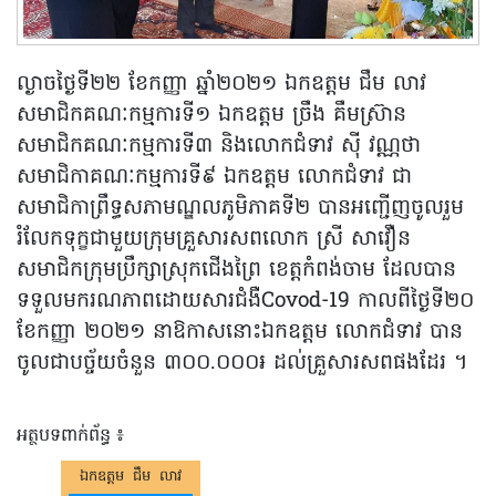
ល្ងាចថ្ងៃទី២២ ខែកញ្ញា ឆ្នាំ២០២១ ឯកឧត្តម ជឹម លាវ
សមាជិកគណៈកម្មការទី១ ឯកឧត្តម ច្រឹង គឹមស្រ៊ាន
សមាជិកគណៈកម្មការទី៣ និងលោកជំទាវ ស៊ី វណ្ណថា
សមាជិកាគណៈកម្មការទី៩ ឯកឧត្តម លោកជំទាវ ជា
សមាជិកាព្រឹទ្ធសភាមណ្ឌលភូមិភាគទី២ បានអញ្ជើញចូលរួម
រំលែកទុក្ខជាមួយក្រុមគ្រួសារសពលោក ស្រី សាវឿន
សមាជិកក្រុមប្រឹក្សាស្រុកជើងព្រៃ ខេត្តកំពង់ចាម ដែលបាន
ទទួលមករណភាពដោយសារជំងឺCovod-19 កាលពីថ្ងៃទី២០
ខែកញ្ញា ២០២១ នាឱកាសនោះឯកឧត្តម លោកជំទាវ បាន
ចូលជាបច្ច័យចំនួន ៣០០.០០០៛ ដល់គ្រួសារសពផងដែរ ។​
អត្ថបទពាក់ព័ន្ធ ៖
ឯកឧត្ដម ជឹម លាវ