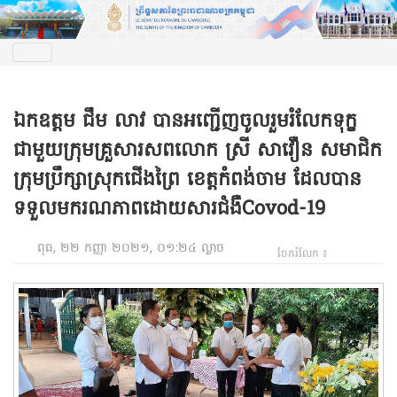
ឯកឧត្តម ជឹម លាវ បានអញ្ជើញចូលរួមរំលែកទុក្ខ
ជាមួយក្រុមគ្រួសារសពលោក ស្រី សាវឿន សមាជិក
ក្រុមប្រឹក្សាស្រុកជើងព្រៃ ខេត្តកំពង់ចាម ដែលបាន
ទទួលមករណភាពដោយសារជំងឺCovod-19
ពុធ, ២២ កញ្ញា ២០២១, ០១:២៤ ល្ងាច
ចែករំលែក ៖