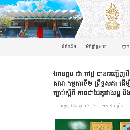
ទំព័រដើម
អំពីព្រឹទ្ធសភា
ថ្នាក
ឯកឧត្តម ជា ជេដ្ឋ បានអញ្ជើញដឹក
គណៈកម្មការទី២ ព្រឹទ្ធសភា ដើម្
ច្បាប់ស្តីពី ភាពជាដៃគូរវាងរដ្ឋ 
អង្គារ, ២៦ តុលា ២០២១, ១១:៥០ ព្រឹក