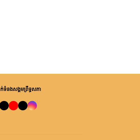
ស្រុកសំរោង ដើម្បីលើកកម្ពស់
ពុធ, ០៥ សីហា ២០២៦
ប្រសិទ្ធភាពនៃការផ្តល់សេវា
ឯកឧត្តម យស ផានីត្តា ទទួលជួប
សាធារណៈ ការអភិវឌ្ឍមូលដ្ឋាន និង
ពិភាក្សាការងារជាមួយឯកឧត្តម ទិត
ការត្រៀមឆ្ពោះទៅកាន់ការ
ថាវរិទ្ធ រដ្ឋលេខាធិការក្រសួងវប្បធម៌
បោះឆ្នោតឃុំ សង្កាត់ អាណត្តិទី៦
និងវិចិត្រសិល្បៈ
ពុធ, ០៥ សីហា ២០២៦
ឯកឧត្តម អ៊ុ សារឹទ្ធ៖ ជំរុញឱ្យអាជ្ញាធរ
ស្រុក ក្រុមប្រឹក្សាឃុំ បន្តអនុវត្ត
ទិសដៅទាំង១២ចំណុច ដែលស
ម្តេចតេជោ ប្រធានព្រឹទ្ធសភា មាន
ប្រសាសន៍ក្នុងពិធីសំណេះសំណាល
់ទំនងសង្គមព្រឹទ្ធសភា
ជាមួយអាជ្ញាធរខេត្ត ក្រុង ស្រុក ឃុំ
សង្កាត់ ខេត្តស្វាយរៀង ប្រកបដោយ
ស្មារតីទទួលខុសត្រូវខ្ពស់បំផុត