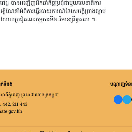
្ឋ បានអញ្ជើញដឹកនាំកិច្ចប្រជុំជាមួយលេខាធិការ
្បីណែនាំអំពីការធ្វើរបាយការណ៍នៃសេចក្តីព្រាងច្បាប់
នៅសាលប្រជុំគណៈកម្មការទី២ វិមានព្រឹទ្ធសភា ។
ក់ទំនង
បណ្តាញទំនាក
ធានីភ្នំពេញ ព្រះរាជាណាចក្រកម្ពុជា
1 442, 211 443
nate.gov.kh