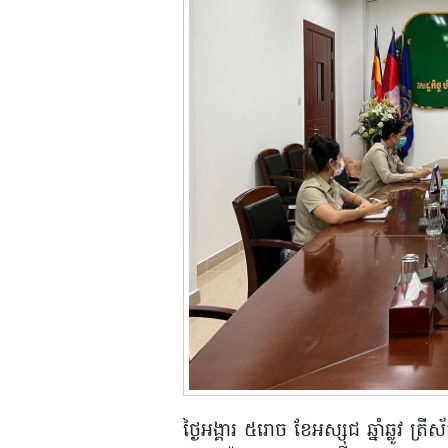
ថ្ងៃអង្គារ ៥រោច ខែអស្សុជ ឆ្នាំឆ្លូវ 