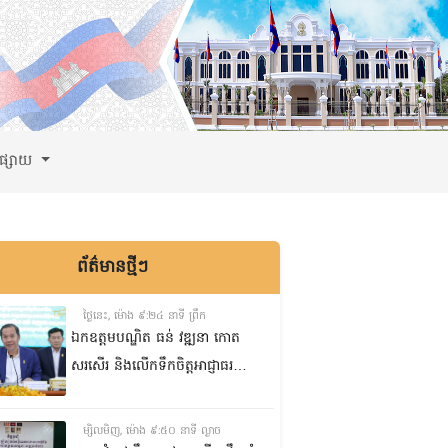
ពផ្សាយ
ព័ត៌មានថ្មីៗ
ថ្ងៃនេះ, ម៉ោង ៩:២៤ នាទី ព្រឹក
ឯកឧត្តមបណ្ឌិត ធន់ វឌ្ឍនា កោត
សរសើរ និងលើកទឹកចិត្តអាជ្ញាធរ
ខណ្ឌ៧មករា ក្នុងការរៀបចំសេដ្ឋ
កិច្ចឌឿងហែម
ម្សិលមិញ, ម៉ោង ៩:៥០ នាទី ល្ងាច