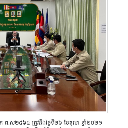
ត្រីស័ក ព.ស២៥៦៥ ត្រូវនឹងថ្ងៃទី២៦ ខែតុលា ឆ្នាំ២០២១