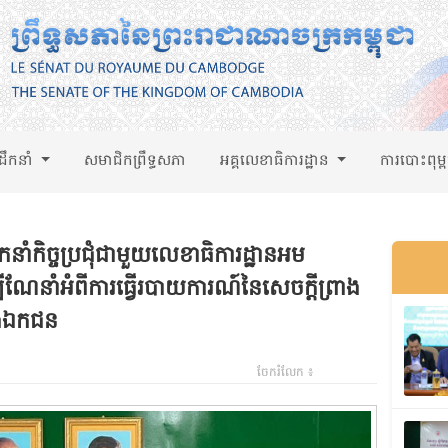
់ដឹកនាំ
សមាជិកព្រឹទ្ធសភា
អគ្គលេខាធិការដ្ឋាន
ការបោះពុម្
នាំកិច្ចប្រជុំជាមួយលេខាធិការដ្ឋានអម
បីណែនាំអំពីការធ្វើរបាយការណ៍នៃសេចក្តីព្រាង
និងឯកជន
ចែករំលែក ៖