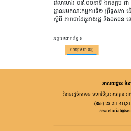
វេលាម៉ោង ០៩.០០នាទី ឯកឧត្តម ជា ជេដ
ដ្ឋានអមគណៈកម្មការទី២ ព្រឹទ្ធសភា ដើម
ស្តីពី ភាពជាដៃគូរវាងរដ្ឋ និងឯកជន 
អត្ថបទពាក់ព័ន្ធ ៖
ឯកឧត្តម ជា ជេដ្ឋ
អាសយដ្ឋាន ទំនា
វិមានរដ្ឋចំការមន មហាវិថីព្រះនរោត្តម រាជ
(855) 23 211 411,21
secretariat@se