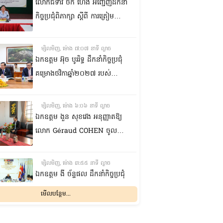
លោកជំទាវ ចឹក ហេង អញ្ជើញ​ដឹកនាំ
កិច្ចប្រជុំពិភាក្សា ស្តីពី ការត្រៀម
រៀបចំសន្និបាតសាខាអាណត្តិទី៦
របស់សាខាកាកបាទក្រហមកម្ពុជា
ម្សិលមិញ, ម៉ោង ៧:០៧ នាទី ល្ងាច
ខេត្តព្រះវិហារ
ឯកឧត្តម អ៊ុច បូររិទ្ធ ដឹកនាំកិច្ចប្រជុំ
គម្រោងថវិកាឆ្នាំ២០២៧ របស់
ព្រឹទ្ធសភា ជាមួយតំណាងក្រសួង
សេដ្ឋកិច្ចនិងហិរញ្ញវត្ថុ
ម្សិលមិញ, ម៉ោង ៦:០៦ នាទី ល្ងាច
ឯកឧត្តម ងួន សុខវេង អនុញ្ញាតឱ្យ
លោក Géraud COHEN ចូលជួប
សម្តែងការគួរសម និងជម្រាបលា
ម្សិលមិញ, ម៉ោង ៣:៥៥ នាទី ល្ងាច
ឯកឧត្តម ងី ច័ន្ទផល ដឹកនាំកិច្ចប្រជុំ
ជាមួយក្រុមការងាររៀបចំសន្និសីទ
មើលបន្ថែម...
ISC-2 ដើម្បីពិនិត្យវឌ្ឍនភាពការងារ
ដែលបាននិងកំពុងអនុវត្ត
ម្សិលមិញ, ម៉ោង ៣:១៥ នាទី ល្ងាច