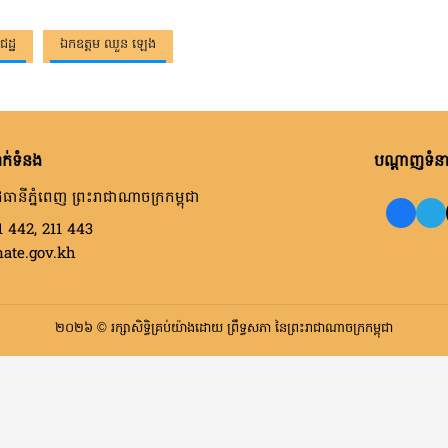
េដ្ឋ
ឯកឧត្តម ឈួន ឡេង
ក់ទំនង
បណ្តាញទំនាក
ធានីភ្នំពេញ ព្រះរាជាណាចក្រកម្ពុជា
1 442, 211 443
nate.gov.kh
២០២៦ © រក្សាសិទ្ធិគ្រប់យ៉ាងដោយ ព្រឹទ្ធសភា នៃព្រះរាជាណាចក្រកម្ពុជា