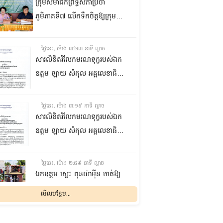
ក្រុមសមាជិកព្រឹទ្ធសភាប្រចាំ
ភូមិភាគទី៧ លើកទឹកចិត្តឱ្យក្រុម
ប្រឹក្សាឃុំក្នុងស្រុកជលគិរី រួមគ្នាបន្ត
បង្ករបង្កើនផលកសិកម្មបន្ថែមពីលើ
ថ្ងៃនេះ, ម៉ោង ៣:២៣ នាទី ល្ងាច
មុខរបបសព្វថ្ងៃ ដើម្បីឱ្យប្រជាពលរដ្ឋ
សារលិខិតរំលែកមរណទុក្ខរបស់ឯក
មានជីវភាពធូរធារ
ឧត្តម ឡាយ សំកុល អគ្គលេខាធិការ
ព្រឹទ្ធសភា ជូន ឯកឧត្តម ឡោក
ឆាយ អគ្គលេខាធិការរងព្រឹទ្ធសភា
ថ្ងៃនេះ, ម៉ោង ៣:១៩ នាទី ល្ងាច
ព្រមទាំងក្រុមគ្រួសារ ចំពោះមរណ
សារលិខិតរំលែកមរណទុក្ខរបស់ឯក
ភាព ឧបាសិកា លឹម អេងលាន ត្រូវ
ឧត្តម ឡាយ សំកុល អគ្គលេខាធិការ
ជាបងស្រីបង្កើតរបស់ឯកឧត្តម បាន
ព្រឹទ្ធសភា គោរពជូន លោកជំទាវ
ទទួលមរណភាព នៅថ្ងៃទី៥ ខែសីហា
ឡោក ខេង ប្រធានគណៈកម្មការ
ថ្ងៃនេះ, ម៉ោង ២:៥៩ នាទី ល្ងាច
ឆ្នាំ២០២៦ វេលាម៉ោង១:៥០នាទី
សុខាភិបាល សង្គមកិច្ច អតីត
ឯកឧត្តម ស្លេះ ពុនយ៉ាម៉ីន ចាត់ឱ្យ
រំលងអធ្រាត្រ ក្នុងជន្មាយុ៨១ឆ្នាំ
យុទ្ធជន យុវនីតិសម្បទា ការងារ
ក្រុមការងារនាំយកកញ្ចប់
មើលបន្ថែម...
ដោយរោគាពាធ នៅប្រទេសបារាំង
បណ្តុះបណ្តាលវិជ្ជាជីវៈ និងកិច្ចការនារី
អាហារចែកជូនបងប្អូនប្រជាពលរដ្ឋ
នៃរដ្ឋសភា ព្រមទាំងក្រុមគ្រួសារ
ថ្ងៃនេះ, ម៉ោង ២:៣២ នាទី ល្ងាច