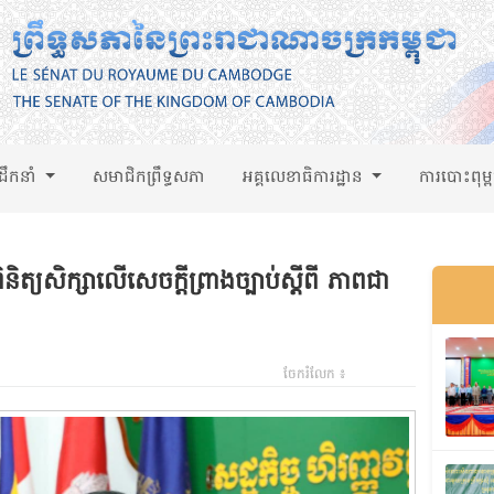
់ដឹកនាំ
សមាជិកព្រឹទ្ធសភា
អគ្គលេខាធិការដ្ឋាន
ការបោះពុម្
និត្យសិក្សាលើសេចក្តីព្រាងច្បាប់ស្តីពី ភាពជា
ក
ចែករំលែក ៖