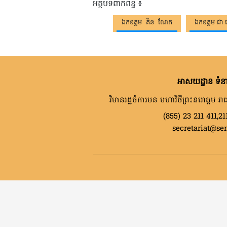
អត្ថបទពាក់ព័ន្ធ ៖
ឯកឧត្តម គិន ណែត
ឯកឧត្តម ជា ជ
អាសយដ្ឋាន ទំនា
វិមានរដ្ឋចំការមន មហាវិថីព្រះនរោត្តម រាជ
(855) 23 211 411,21
secretariat@se