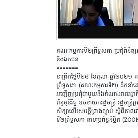
គណៈកម្មការទី២ព្រឹទ្ធសភា ប្រជុំពិនិត្យស
និងឯកជន
=======
នាព្រឹកថ្ងៃទី២៨ ខែតុលា ឆ្នាំ២០២១ គណ
ព្រឹទ្ធសភា (គណៈកម្មការទី២) ដឹកនា
អញ្ជើញប្រជុំជាមួយនឹងតំណាងរាជរដ្ឋ
ព័ន្ធមុនីរ័ត្ន ឧបនាយករដ្ឋមន្ត្រី រដ្ឋមន្ត្រី
សិក្សាលើសេចក្តីព្រាងច្បាប់ ស្តីពីភ
ទី២ព្រឹទ្ធសភា តាមប្រព័ន្ធនិម្មិត (Z