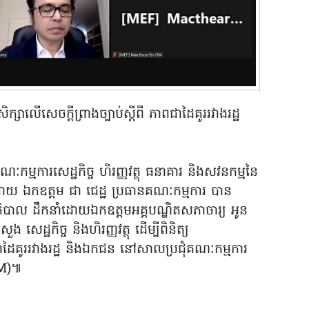
ិក្សាលើសេចក្តីព្រាងច្បាប់ស្តីពី ភាពជាដៃគូររវាងរដ្ឋ
ៈកម្មការសេដ្ឋកិច្ច ហិរញ្ញវត្ថុ ធនាគារ និងសវនកម្មនៃ
ំដោយ ឯកឧត្តម ជា ជេដ្ឋ ប្រធានគណៈកម្មការ បាន
ាភិបាល ដឹកនាំដោយឯកឧត្តមអគ្គបណ្ឌិតសភាចារ្យ អូន
ក្រសួង សេដ្ឋកិច្ច និងហិរញ្ញវត្ថុ ដើម្បីពិនិត្យ
ាពជាដៃគូររវាងរដ្ឋ និងឯកជន នៅសាលប្រជុំគណៈកម្មការ
OOM)៕