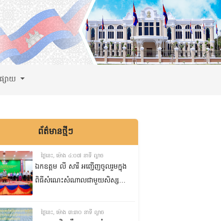
ពផ្សាយ
ព័ត៌មានថ្មីៗ
ថ្ងៃនេះ, ម៉ោង ៤:០៧ នាទី ល្ងាច
ឯកឧត្តម លី សារី អញ្ជើញចូលរួមក្នុង
ពិធីសំណេះសំណាលជាមួយសិស្ស
ត្រៀមប្រឡងសញ្ញាបត្រមធ្យមសិក្សា
ទុតិយភូមិ២០២៥-២០២៦
ថ្ងៃនេះ, ម៉ោង ៣:៣០ នាទី ល្ងាច