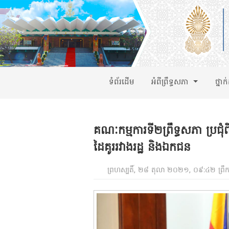
ទំព័រដើម
អំពីព្រឹទ្ធសភា
ថ្នាក
គណៈកម្មការទី២ព្រឹទ្ធសភា ប្រជុំពិ
ដៃគូររវាងរដ្ឋ និងឯកជន
ព្រហស្បតិ៍, ២៨ តុលា ២០២១, ០៩:៤២ ព្រឹ