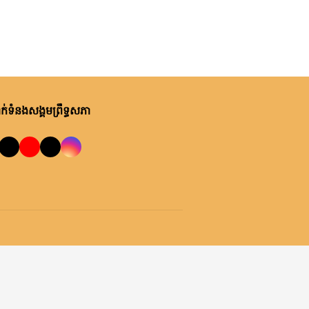
់ទំនងសង្គមព្រឹទ្ធសភា