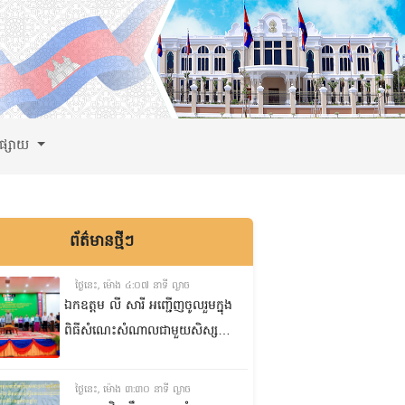
ពផ្សាយ
ព័ត៌មានថ្មីៗ
ថ្ងៃនេះ, ម៉ោង ៤:០៧ នាទី ល្ងាច
ឯកឧត្តម លី សារី អញ្ជើញចូលរួមក្នុង
ពិធីសំណេះសំណាលជាមួយសិស្ស
ត្រៀមប្រឡងសញ្ញាបត្រមធ្យមសិក្សា
ទុតិយភូមិ២០២៥-២០២៦
ថ្ងៃនេះ, ម៉ោង ៣:៣០ នាទី ល្ងាច