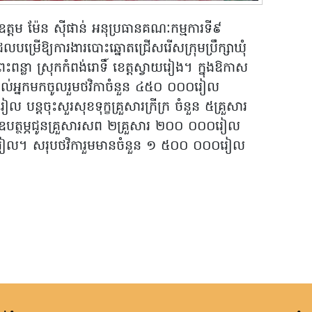
ឧត្តម ម៉ែន ស៊ីផាន់ អនុប្រធានគណៈកម្មការទី៩
ែលបម្រើឱ្យការងារបោះឆ្នោតជ្រើសរើសក្រុមប្រឹក្សាឃុំ
រះពន្លា ស្រុកកំពង់រោទិ៍ ខេត្តស្វាយរៀង។ ក្នុងឱកាស
នដល់អ្នកមកចូលរួមថវិកាចំនួន ៤៥០ ០០០រៀល
ល បន្តចុះសួរសុខទុក្ខគ្រួសារក្រីក្រ ចំនួន ៥គ្រួសារ
បត្ថម្ភជូនគ្រួសារសព ២គ្រួសារ ២០០ ០០០រៀល
០រៀល។ សរុបថវិការួមមានចំនួន ១ ៥០០ ០០០រៀល