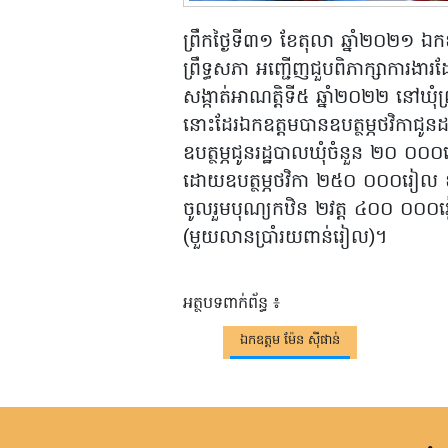
ព្រឹកថ្ងៃទី៣១ ខែតុលា ឆ្នាំ២០២១ ឯក
ព្រឹទ្ធសភា អញ្ជើញជួបពិភាក្សាការងារដ
សង្កាត់អាណត្តិទី៥ ឆ្នាំ២០២២ នៅឃុំព្
នោះដែរឯកឧត្តមបានឧបត្ថម្ភថវិកាជូ
ឧបត្ថម្ភជូនរដ្ឋបាលឃុំចំនួន ២០ ០០០រៀ
ដោយឧបត្ថម្ភថវិកា ២៥០ ០០០រៀល ឧ
ចូលរួមបុណ្យកឋិន ២វត្ត ៤០០ ០០
(មួយលានប្រាំរយពាន់រៀល)។
អត្ថបទពាក់ព័ន្ធ ៖
ឯកឧត្តម ម៉ែន ស៊ីផាន់