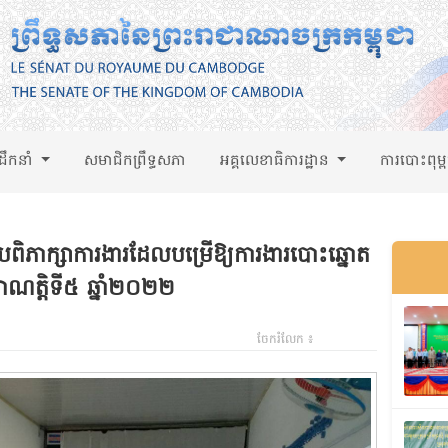
់ដឹកនាំ
សមាជិកព្រឹទ្ធសភា
អគ្គលេខាធិការដ្ឋាន
ការបោះពុម្
ួបពិភាក្សាការងារដែលបម្រើឱ្យការងារបោះឆ្នោត
់អាណត្តិទី៥ ឆ្នាំ២០២២
ចែករំលែក ៖