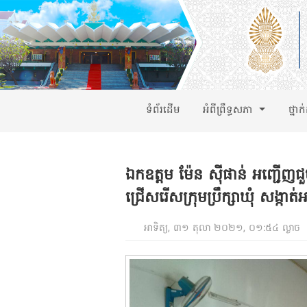
ទំព័រដើម
អំពីព្រឹទ្ធសភា
ថ្នាក
ឯកឧត្តម ម៉ែន ស៊ីផាន់ អញ្ជើញជ
ជ្រើសរើសក្រុមប្រឹក្សាឃុំ សង្កាត
អាទិត្យ, ៣១ តុលា ២០២១, ០១:៥៤ ល្ងាច