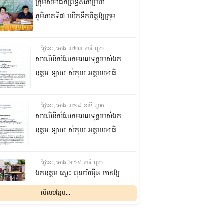
ក្រុមសមាជិកព្រឹទ្ធសភាប្រចាំ
ភូមិភាគទី៧ លើកទឹកចិត្តឱ្យក្រុម
ប្រឹក្សាឃុំក្នុងស្រុកជលគិរី រួមគ្នាបន្ត
បង្ករបង្កើនផលកសិកម្មបន្ថែមពីលើ
ថ្ងៃនេះ, ម៉ោង ៣:២៣ នាទី ល្ងាច
មុខរបបសព្វថ្ងៃ ដើម្បីឱ្យប្រជាពលរដ្ឋ
សារលិខិតរំលែកមរណទុក្ខរបស់ឯក
មានជីវភាពធូរធារ
ឧត្តម ឡាយ សំកុល អគ្គលេខាធិការ
ព្រឹទ្ធសភា ជូន ឯកឧត្តម ឡោក
ឆាយ អគ្គលេខាធិការរងព្រឹទ្ធសភា
ថ្ងៃនេះ, ម៉ោង ៣:១៩ នាទី ល្ងាច
ព្រមទាំងក្រុមគ្រួសារ ចំពោះមរណ
សារលិខិតរំលែកមរណទុក្ខរបស់ឯក
ភាព ឧបាសិកា លឹម អេងលាន ត្រូវ
ឧត្តម ឡាយ សំកុល អគ្គលេខាធិការ
ជាបងស្រីបង្កើតរបស់ឯកឧត្តម បាន
ព្រឹទ្ធសភា គោរពជូន លោកជំទាវ
ទទួលមរណភាព នៅថ្ងៃទី៥ ខែសីហា
ឡោក ខេង ប្រធានគណៈកម្មការ
ថ្ងៃនេះ, ម៉ោង ២:៥៩ នាទី ល្ងាច
ឆ្នាំ២០២៦ វេលាម៉ោង១:៥០នាទី
សុខាភិបាល សង្គមកិច្ច អតីត
ឯកឧត្តម ស្លេះ ពុនយ៉ាម៉ីន ចាត់ឱ្យ
រំលងអធ្រាត្រ ក្នុងជន្មាយុ៨១ឆ្នាំ
យុទ្ធជន យុវនីតិសម្បទា ការងារ
ក្រុមការងារនាំយកកញ្ចប់
មើលបន្ថែម...
ដោយរោគាពាធ នៅប្រទេសបារាំង
បណ្តុះបណ្តាលវិជ្ជាជីវៈ និងកិច្ចការនារី
អាហារចែកជូនបងប្អូនប្រជាពលរដ្ឋ
នៃរដ្ឋសភា ព្រមទាំងក្រុមគ្រួសារ
ថ្ងៃនេះ, ម៉ោង ២:៣២ នាទី ល្ងាច