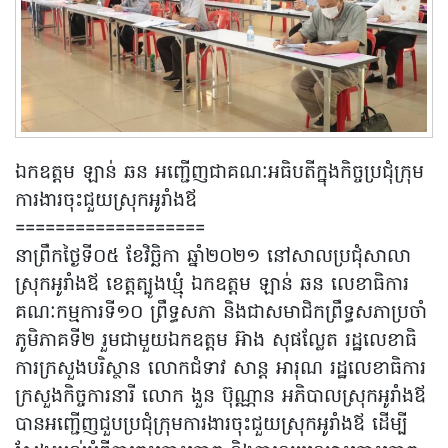
ឯកឧត្តម ឡាន់ ឆន អញ្ជើញជាគណៈអធិបតីក្នុងកិច្ចប្រជុំក្រុម
ការងារចុះជួយស្រុកអូរាំងឪ
===================
នាព្រឹកថ្ងៃទី០៥ ខែវិច្ឆិកា ឆ្នាំ២០២១ នៅសាលប្រជុំសាលា
ស្រុកអូរាំងឪ ខេត្តត្បូងឃ្មុំ ឯកឧត្តម ឡាន់ ឆន លេខាធិការ
គណៈកម្មការទី១០ ព្រឹទ្ធសភា និងជាសមាជិកព្រឹទ្ធសភាប្រចាំ
ភូមិភាគទី២ រួមជាមួយឯកឧត្តម អ៊ាង សុផល្លែត រដ្ឋលេខាធិ
ការក្រសួងបរិស្ថាន លោកជំទាវ សាន្ត អារុណ រដ្ឋលេខាធិការ
ក្រសួងកិច្ចការនារី លោក ងួន ប៊ុណ្ណាន អភិបាលស្រុកអូរាំងឪ
បានអញ្ជើញជួបប្រជុំក្រុមការងារចុះជួយស្រុកអូរាំងឪ ដើម្បី