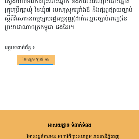
ស្វែងយល់អំពីការចុះបោះឆ្នោត និងការឈរឈ្មោះបោះឆ្នោត
ក្រុមប្រឹក្សាឃុំ នៃឃុំ៧ របស់ស្រុកអូរាំងឪ និងផ្សព្វផ្សាយច្បាប់
ស្តីពីវិសោធនកម្មច្បាប់រដ្ឋធម្មនុញ្ញ(ដាក់ឈ្មោះច្បាប់ពេញ)នៃ
ព្រះរាជាណាចក្រកម្ពុជា ផងដែរ។
អត្ថបទពាក់ព័ន្ធ ៖
ឯកឧត្តម ឡាន់ ឆន
អាសយដ្ឋាន ទំនាក់ទំនង
វិមានរដ្ឋចំការមន មហាវិថីព្រះនរោត្តម រាជធានីភ្នំពេញ