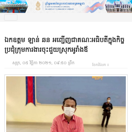
ឯកឧត្តម ឡាន់ ឆន អញ្ជើញជាគណៈអធិបតីក្នុងកិច្ច
ប្រជុំក្រុមការងារចុះជួយស្រុកអូរាំងឪ
សុក្រ, ០៥ វិច្ឆិកា ២០២១, ០៩:៥០ ព្រឹក
ចែករំលែក ៖