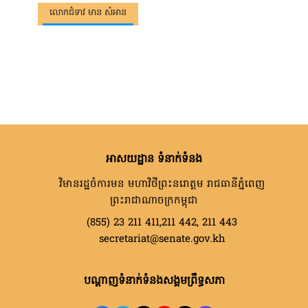
លោកជំទាវ មាន សំអាន
អាសយដ្ឋាន ទំនាក់ទំនង
វិមានរដ្ឋចំការមន មហាវិថីព្រះនរោត្តម រាជធានីភ្នំពេញ
ព្រះរាជាណាចក្រកម្ពុជា
(855) 23 211 411,211 442, 211 443
secretariat@senate.gov.kh
បណ្តាញទំនាក់ទំនងសង្គមព្រឹទ្ធសភា