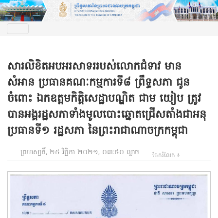
សារលិខិតអបអរសាទររបស់លោកជំទាវ មាន
សំអាន ប្រធានគណៈកម្មការទី៨ ព្រឹទ្ធសភា ជូន
ចំពោះ ឯកឧត្តមកិត្តិសេដ្ឋាបណ្ឌិត ជាម យៀប ត្រូវ
បានអង្គរដ្ឋសភា​ទាំង​មូល​បោះ​ឆ្នោត​ជ្រើសតាំងជាអនុ
ប្រធានទី១ រដ្ឋសភា នៃព្រះរាជាណាចក្រកម្ពុជា
ព្រហស្បតិ៍, ២៥ វិច្ឆិកា ២០២១, ០៣:៥០ ល្ងាច
ចែករំលែក ៖