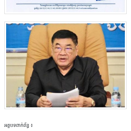
អត្ថបទពាក់ព័ន្ធ ៖