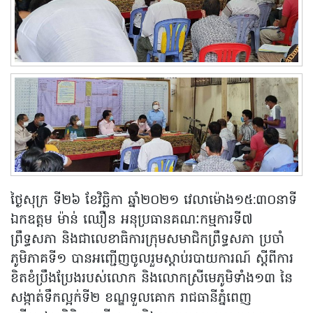
ថ្ងៃសុក្រ ទី២៦ ខែវិច្ឆិកា ឆ្នាំ២០២១ វេលាម៉ោង១៥:៣០នាទី
ឯកឧត្តម ម៉ាន់ ឈឿន អនុប្រធានគណៈកម្មការទី៧
ព្រឹទ្ធសភា និងជាលេខាធិការក្រុមសមាជិកព្រឹទ្ធសភា ប្រចាំ
ភូមិភាគទី១ បានអញ្ជើញចូលរួមស្តាប់របាយការណ៍ ស្តីពីការ
ខិតខំប្រឹងប្រែងរបស់លោក និងលោកស្រីមេភូមិទាំង១៣ នៃ
សង្កាត់ទឹកល្អក់ទី២ ខណ្ឌទួលគោក រាជធានីភ្នំពេញ