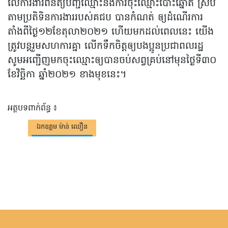
លើការងារពិនិត្យបញ្ជីឈ្មោះនិងការចុះឈ្មោះបោះឆ្នោត ស្រប
តាមប្រតិទិនការងាររបស់គជប បានកំណត់ ឲ្យដំណើរការ
តាំងពីថ្ងៃ១២ខែតុលា២០២១ ហើយមកដល់ពេលនេះ យើង
ត្រូវបន្តរួមសហការគ្នា លើកទឹកចិត្តឲ្យបងប្អូនប្រជាពលរដ្ឋ
សូមអញ្ជើញមកចុះឈ្មោះឲ្យបានចប់សព្វគ្រប់នៅមុនថ្ងៃទី៣០
ខែវិច្ឆិកា ឆ្នាំ២០២១ ខាងមុខនេះ។
អត្ថបទពាក់ព័ន្ធ ៖
ឯកឧត្តម ម៉ាន់ ឈឿន