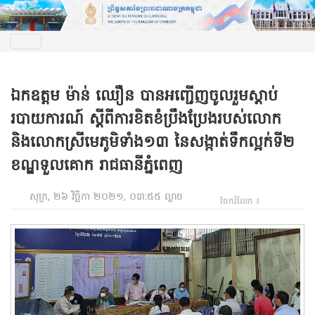
ឯកឧត្តម ម៉ាន់ ឈឿន បានអញ្ជើញចូលរួមស្តាប់
របាយការណ៍ ស្តីពីការខិតខំប្រឹងប្រែងរបស់លោក
និងលោកស្រីមេភូមិទាំង១៣ នៃសង្កាត់ទឹកល្អក់ទី២
ខណ្ឌទួលគោក រាជធានីភ្នំពេញ
សុក្រ, ២៦ វិច្ឆិកា ២០២១, ០៣:៥៥ ល្ងាច
ចែករំលែក ៖