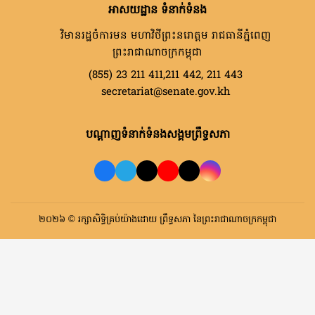
អាសយដ្ឋាន ទំនាក់ទំនង
វិមានរដ្ឋចំការមន មហាវិថីព្រះនរោត្តម រាជធានីភ្នំពេញ
ព្រះរាជាណាចក្រកម្ពុជា
(855) 23 211 411,211 442, 211 443
secretariat@senate.gov.kh
បណ្តាញទំនាក់ទំនងសង្គមព្រឹទ្ធសភា
២០២៦ © រក្សាសិទ្ធិគ្រប់យ៉ាងដោយ ព្រឹទ្ធសភា នៃព្រះរាជាណាចក្រកម្ពុជា