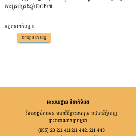
ការគ្រប់គ្រងឆ្នាំ២០២៕
អត្ថបទពាក់ព័ន្ធ ៖
ឯកឧត្តម ជា ជេដ្ឋ
អាសយដ្ឋាន ទំនាក់ទំនង
វិមានរដ្ឋចំការមន មហាវិថីព្រះនរោត្តម រាជធានីភ្នំពេញ
ព្រះរាជាណាចក្រកម្ពុជា
(855) 23 211 411,211 442, 211 443