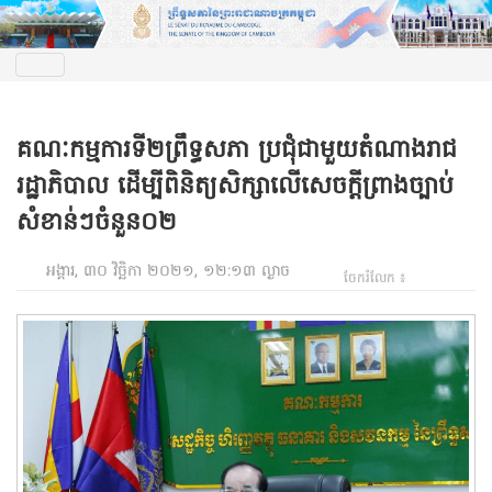
គណៈកម្មការទី២ព្រឹទ្ធសភា ប្រជុំជាមួយតំណាងរាជ
រដ្ឋាភិបាល ដើម្បីពិនិត្យសិក្សាលើសេចក្តីព្រាងច្បាប់
សំខាន់ៗចំនួន០២
អង្គារ, ៣០ វិច្ឆិកា ២០២១, ១២:១៣ ល្ងាច
ចែករំលែក ៖