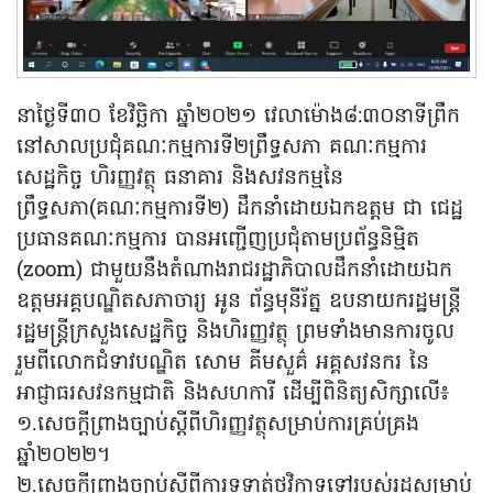
នាថ្ងៃទី៣០ ខែវិច្ឆិកា ឆ្នាំ២០២១ វេលាម៉ោង៨:៣០នាទីព្រឹក
នៅសាលប្រជុំគណៈកម្មការទី២ព្រឹទ្ធសភា គណៈកម្មការ
សេដ្ឋកិច្ច ហិរញ្ញវត្ថុ ធនាគារ និងសវនកម្មនៃ
ព្រឹទ្ធសភា(គណៈកម្មការទី២) ដឹកនាំដោយឯកឧត្តម ជា ជេដ្ឋ
ប្រធានគណៈកម្មការ បានអញ្ជើញប្រជុំតាមប្រព័ន្ធនិម្មិត
(zoom) ជាមួយនឹងតំណាងរាជរដ្ឋាភិបាលដឹកនាំដោយឯក
ឧត្តមអគ្គបណ្ឌិតសភាចារ្យ អូន ព័ន្ធមុនីរ័ត្ន ឧបនាយករដ្ឋមន្ត្រី
រដ្ឋមន្ត្រីក្រសួងសេដ្ឋកិច្ច និងហិរញ្ញវត្ថុ ព្រមទាំងមានការចូល
រួមពីលោកជំទាវបណ្ឌិត សោម គីមសួគ៌ អគ្គសវនករ នៃ
អាជ្ញាធរសវនកម្មជាតិ និងសហការី ដើម្បីពិនិត្យសិក្សាលើ៖
១.សេចក្តីព្រាងច្បាប់ស្តីពីហិរញ្ញវត្ថុសម្រាប់ការគ្រប់គ្រង
ឆ្នាំ២០២២។
២.សេចក្តីព្រាងច្បាប់ស្តីពីការទូទាត់ថវិកាទូទៅរបស់រដ្ឋសម្រាប់