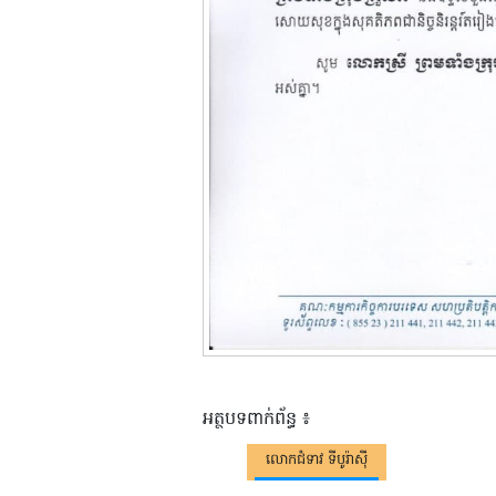
អត្ថបទពាក់ព័ន្ធ ៖
លោកជំទាវ ទីបូរ៉ាស៊ី