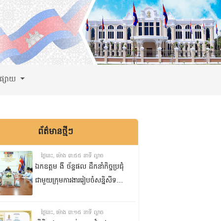
ពផ្សាយ
ព័ត៌មានថ្មីៗ
ថ្ងៃនេះ, ម៉ោង ៣:៥៥ នាទី ល្ងាច
ឯកឧត្តម ងី ច័ន្ទផល ដឹកនាំកិច្ចប្រជុំ
ជាមួយក្រុមការងាររៀបចំសន្និសីទ
ISC-2 ដើម្បីពិនិត្យវឌ្ឍនភាពការងារ
ដែលបាននិងកំពុងអនុវត្ត
ថ្ងៃនេះ, ម៉ោង ៣:១៥ នាទី ល្ងាច