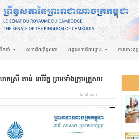
់ដឹកនាំ
សមាជិកព្រឹទ្ធសភា
អគ្គលេខាធិការដ្ឋាន
ការបោះពុម្
្រី តាន់ នារីរ័ត្ន ព្រមទាំងក្រុមគ្រួសារ
ចែករំលែក ៖