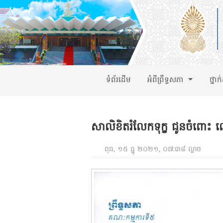
ទំព័រដើម
អំពីព្រឹទ្ធសភា
ថ្នាក
សាលិខិតរំលែកទុក្ខ ជូនចំពោះ លោកស
ពុធ, ១៥ ធ្នូ ២០២១, ០៧:៣៨ ល្ងាច