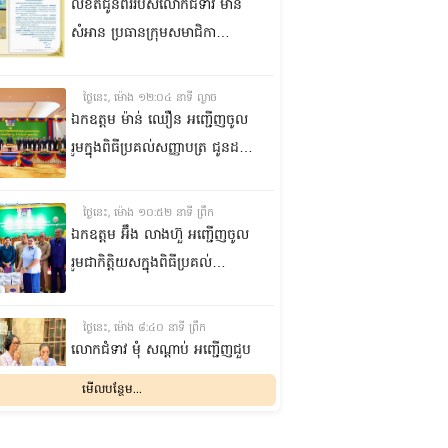
លិខិតជូនពររបស់លោកជំទាវ មាន
សំអាន ប្រធានក្រុម​សមាជិកា
ព្រឹទ្ធសភា​ គោរពជូន លោកជំទាវ
ឃួន ឃុនឌី លេខាធិការក្រុម
ថ្ងៃនេះ, ម៉ោង ១២:០៤ នាទី ល្ងាច
សមាជិកាព្រឹទ្ធសភា ក្នុងឱកាស
ឯកឧត្តម ម៉ាន់ ឈឿន អញ្ជើញចូល
ប្រកបដោយសិរីមង្គល នៃថ្ងៃចម្រើន
រួមក្នុងពិធីប្រគល់សញ្ញាបត្រ ជូនដល់
អាយុវឌ្ឍនមង្គលរបស់ លោកជំទាវ
និស្សិតជ័យលាភី និងសម្ពោធអគារ
លេខាធិការក្រុមសមាជិកាព្រឹទ្ធសភា
សិក្សា នៃសាកលវិទ្យាល័យភូមិន្ទនីតិ
ថ្ងៃនេះ, ម៉ោង ១០:៥២ នាទី ព្រឹក
សាស្ត្រ និងវិទ្យាស្ត្រសេដ្ឋកិច្ច
ឯកឧត្តម អ‍៊ឹង លាងហ៊ួ អញ្ជើញចូល
រួមជាកិត្តិយសក្នុងពិធីប្រគល់
ឧបករណ៍ផលិតអុកស៊ីសែន
និងអាល់កុល ជូនដល់មន្ទីរពេទ្យ
ថ្ងៃនេះ, ម៉ោង ៨:៤០ នាទី ព្រឹក
បង្អែក និងមណ្ឌលសុខភាពមួយចំនួន
លោកជំទាវ មុំ សណ្តាប់ អញ្ជើញជួប
ក្នុងខេត្តកំពង់ឆ្នាំង
សំណេះសំណាល និងសួរសុខទុក្ខ
មើលបន្ថែម...
ជាមួយចលនានារី ក្នុងសង្កាត់ផ្សារ
ដើមថ្កូវ ខណ្ឌចំការមន រាជធានី
ម្សិលមិញ, ម៉ោង ៨:០៤ នាទី ល្ងាច