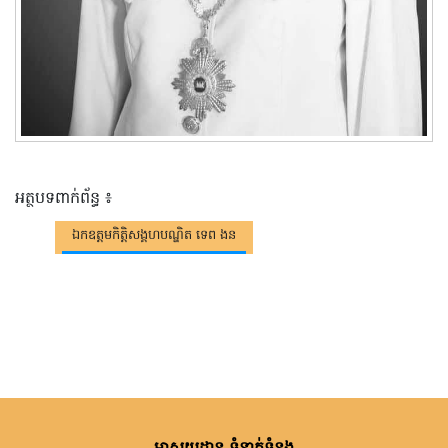
អត្ថបទពាក់ព័ន្ធ ៖
ឯកឧត្តមកិត្តិសង្គហបណ្ឌិត ទេព ងន