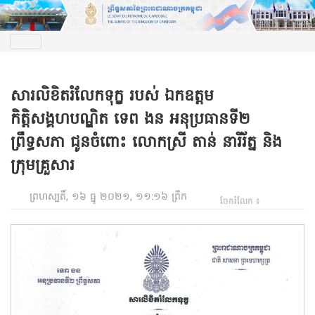
សារលិខិតរំលែកទុក្ខ របស់ ឯកឧត្តម
កិត្តិសង្គហបណ្ឌិត ទេព ងន អនុប្រធានទី២
ព្រឹទ្ធសភា ជូនចំពោះ ​លោកស្រី​ តាន់ នារីរ័ត្ន និង
ក្រុមគ្រួសារ
ព្រហស្បតិ៍, ១៦ ធ្នូ ២០២១, ១១:១៦ ព្រឹក
ចែករំលែក ៖