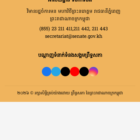
អាសយដ្ឋាន ទំនាក់ទំនង
វិមានរដ្ឋចំការមន មហាវិថីព្រះនរោត្តម រាជធានីភ្នំពេញ
ព្រះរាជាណាចក្រកម្ពុជា
(855) 23 211 411,211 442, 211 443
secretariat@senate.gov.kh
បណ្តាញទំនាក់ទំនងសង្គមព្រឹទ្ធសភា
២០២៦ © រក្សាសិទ្ធិគ្រប់យ៉ាងដោយ ព្រឹទ្ធសភា នៃព្រះរាជាណាចក្រកម្ពុជា