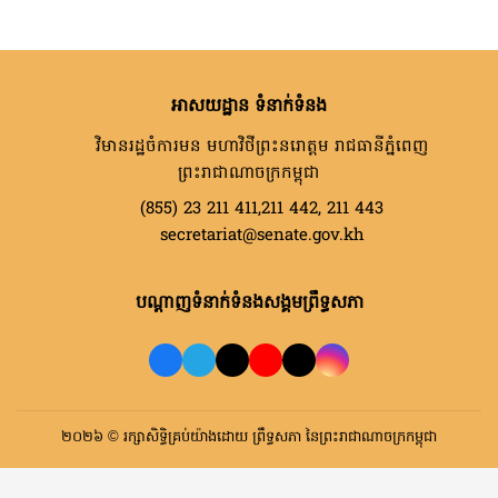
អាសយដ្ឋាន ទំនាក់ទំនង
វិមានរដ្ឋចំការមន មហាវិថីព្រះនរោត្តម រាជធានីភ្នំពេញ
ព្រះរាជាណាចក្រកម្ពុជា
(855) 23 211 411,211 442, 211 443
secretariat@senate.gov.kh
បណ្តាញទំនាក់ទំនងសង្គមព្រឹទ្ធសភា
២០២៦ © រក្សាសិទ្ធិគ្រប់យ៉ាងដោយ ព្រឹទ្ធសភា នៃព្រះរាជាណាចក្រកម្ពុជា