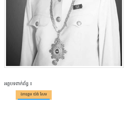
អត្ថបទពាក់ព័ន្ធ ៖
ឯកឧត្តម យ៉ង់ សែម