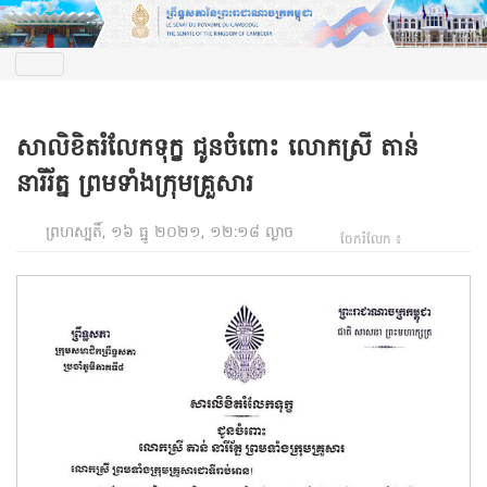
សាលិខិតរំលែកទុក្ខ ជូនចំពោះ លោកស្រី តាន់
នារីរ័ត្ន ព្រមទាំងក្រុមគ្រួសារ
ព្រហស្បតិ៍, ១៦ ធ្នូ ២០២១, ១២:១៨ ល្ងាច
ចែករំលែក ៖