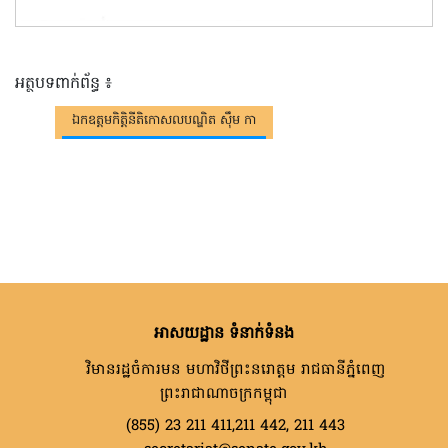
អត្ថបទពាក់ព័ន្ធ ៖
ឯកឧត្តមកិត្តិនីតិកោសលបណ្ឌិត ស៊ឹម កា
អាសយដ្ឋាន ទំនាក់ទំនង
វិមានរដ្ឋចំការមន មហាវិថីព្រះនរោត្តម រាជធានីភ្នំពេញ
ព្រះរាជាណាចក្រកម្ពុជា
(855) 23 211 411,211 442, 211 443