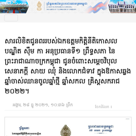
សារលិខិតជូនពររបស់ឯកឧត្តមកិត្តិនីតិកោសល
បណ្ឌិត ស៊ឹម កា អនុប្រធានទី១ ព្រឹទ្ធសភា នៃ
ព្រះរាជាណាចក្រកម្ពុជា ជូនចំពោះសម្តេចវិបុល
សេនាភក្តី សាយ ឈុំ និងលោកជំទាវ ក្នុងឱកាសឆ្លង
ឆ្នាំចាស់ឈានចូលឆ្នាំថ្មី ឆ្នាំសកល គ្រិស្តសករាជ
២០២២។
អង្គារ, ២៨ ធ្នូ ២០២១, ១០:៣៦ ព្រឹក
ចែករំលែក ៖