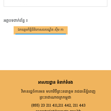
អត្ថបទពាក់ព័ន្ធ ៖
ឯកឧត្តមកិត្តិនីតិកោសលបណ្ឌិត ស៊ឹម កា
អាសយដ្ឋាន ទំនាក់ទំនង
វិមានរដ្ឋចំការមន មហាវិថីព្រះនរោត្តម រាជធានីភ្នំពេញ
ព្រះរាជាណាចក្រកម្ពុជា
(855) 23 211 411,211 442, 211 443