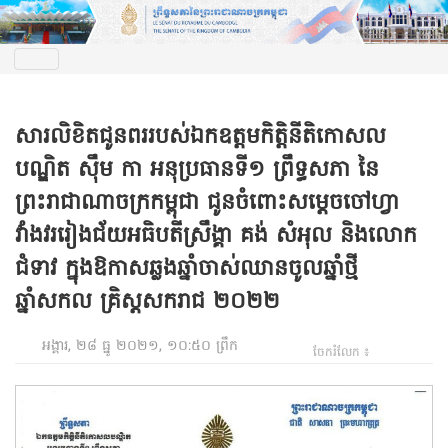
សារលិខិតជូនពររបស់ឯកឧត្តមកិត្តិនីតិកោសល
បណ្ឌិត ស៊ឹម កា អនុប្រធានទី១ ព្រឹទ្ធសភា នៃ
ព្រះរាជាណាចក្រកម្ពុជា ជូនចំពោះសម្តេចចៅហ្វា
វាំងវររៀងជ័យអធិបតីស្រឹង្គា គង់ សំអុល និងលោក
ជំទាវ ក្នុងឱកាសឆ្លងឆ្នាំចាស់ឈានចូលឆ្នាំថ្មី
ឆ្នាំសកល គ្រិស្តសករាជ ២០២២
អង្គារ, ២៨ ធ្នូ ២០២១, ១០:៥០ ព្រឹក
ចែករំលែក ៖