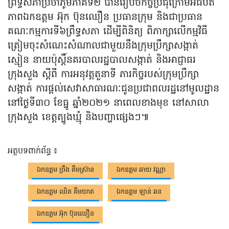
ព្រឹទ្ធសភាប្រចាំភូមិភាគទី២ បានរៀបចំកិច្ចប្រជុំក្រោមអធិបតី
ភាពឯកឧត្តម អ៊ុក ប៊ុនឈឿន ប្រធានក្រុម និងជាប្រធាន
គណៈកម្មការទី៦ព្រឹទ្ធសភា ដើម្បីពិនិត្យ ពិភាក្សាលើកម្មវិធី
ត្រៀមចុះសំណេះសំណាលជាមួយនឹងក្រុមប្រឹក្សាសង្កាត់
ស្មៀន នាយប៉ុស្តិ៍នគរបាលរដ្ឋបាលសង្កាត់ និងអាជ្ញាធរ
ក្រុងសួង ស្តីពី ការអនុវត្តតួនាទី ភារកិច្ចរបស់ក្រុមប្រឹក្សា
សង្កាត់ ការផ្តល់សេវាសាធារណៈជូនប្រជាពលរដ្ឋនៅមូលដ្ឋាន
នៅថ្ងៃទី៣០ ខែធ្នូ ឆ្នាំ២០២១ នាពេលខាងមុខ នៅសាលា
ក្រុងសួង ខេត្តត្បូងឃ្មុំ និងបញ្ហាផ្សេងៗ៕
អត្ថបទពាក់ព័ន្ធ ៖
ឯកឧត្តម ច្រឹង គឹមស្រ៊ាន
ឯកឧត្តម ឆាយ វណ្ណា
ឯកឧត្តម ឈិត គឹមយាត
ឯកឧត្តម ឡាន់ ឆន
ឯកឧត្តម អ៊ុក ប៊ុនឈឿន