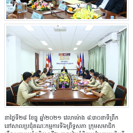
នាថ្ងៃទី២៨ ខែធ្នូ ឆ្នាំ២០២១ វេលាម៉ោង ៨:៣០នាទីព្រឹក
នៅសាលប្រជុំគណៈកម្មការទី៦ព្រឹទ្ធសភា ក្រុមសមាជិក