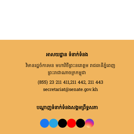
អាសយដ្ឋាន ទំនាក់ទំនង
វិមានរដ្ឋចំការមន មហាវិថីព្រះនរោត្តម រាជធានីភ្នំពេញ
ព្រះរាជាណាចក្រកម្ពុជា
(855) 23 211 411,211 442, 211 443
secretariat@senate.gov.kh
បណ្តាញទំនាក់ទំនងសង្គមព្រឹទ្ធសភា