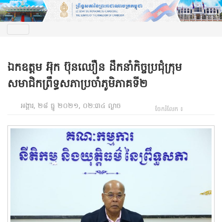
ឯកឧត្តម អ៊ុក ប៊ុនឈឿន ដឹកនាំកិច្ចប្រជុំក្រុម
សមាជិកព្រឹទ្ធសភាប្រចាំភូមិភាគទី២
អង្គារ, ២៨ ធ្នូ ២០២១, ០២:៣៤ ល្ងាច
ចែករំលែក ៖