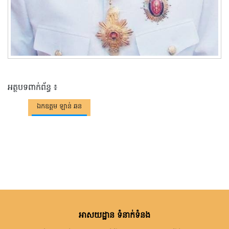
អត្ថបទពាក់ព័ន្ធ ៖
ឯកឧត្តម ឡាន់ ឆន
អាសយដ្ឋាន ទំនាក់ទំនង