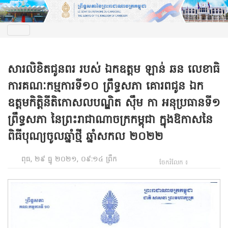
សារលិខិតជូនពរ របស់ ឯកឧត្តម ឡាន់​ ឆន លេខាធិ
ការគណៈកម្មការទី១០ ព្រឹទ្ធសភា គោរពជូន ឯក
ឧត្តមកិត្តិនីតិកោសលបណ្ឌិត ស៊ឹម កា អនុប្រធាន​ទី១
ព្រឹទ្ធសភា នៃព្រះរាជាណាចក្រកម្ពុជា ក្នុងឱកាសនៃ
ពិធីបុណ្យចូលឆ្នាំថ្មី ឆ្នាំសកល ២០២២
ពុធ, ២៩ ធ្នូ ២០២១, ០៩:១៤ ព្រឹក
ចែករំលែក ៖