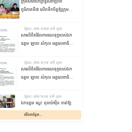
ក្រុមសមាជិកព្រឹទ្ធសភាប្រចាំ
ភូមិភាគទី៧ លើកទឹកចិត្តឱ្យក្រុម
ប្រឹក្សាឃុំក្នុងស្រុកជលគិរី រួមគ្នាបន្ត
បង្ករបង្កើនផលកសិកម្មបន្ថែមពីលើ
ថ្ងៃនេះ, ម៉ោង ៣:២៣ នាទី ល្ងាច
មុខរបបសព្វថ្ងៃ ដើម្បីឱ្យប្រជាពលរដ្ឋ
សារលិខិតរំលែកមរណទុក្ខរបស់ឯក
មានជីវភាពធូរធារ
ឧត្តម ឡាយ សំកុល អគ្គលេខាធិការ
ព្រឹទ្ធសភា ជូន ឯកឧត្តម ឡោក
ឆាយ អគ្គលេខាធិការរងព្រឹទ្ធសភា
ថ្ងៃនេះ, ម៉ោង ៣:១៩ នាទី ល្ងាច
ព្រមទាំងក្រុមគ្រួសារ ចំពោះមរណ
សារលិខិតរំលែកមរណទុក្ខរបស់ឯក
ភាព ឧបាសិកា លឹម អេងលាន ត្រូវ
ឧត្តម ឡាយ សំកុល អគ្គលេខាធិការ
ជាបងស្រីបង្កើតរបស់ឯកឧត្តម បាន
ព្រឹទ្ធសភា គោរពជូន លោកជំទាវ
ទទួលមរណភាព នៅថ្ងៃទី៥ ខែសីហា
ឡោក ខេង ប្រធានគណៈកម្មការ
ថ្ងៃនេះ, ម៉ោង ២:៥៩ នាទី ល្ងាច
ឆ្នាំ២០២៦ វេលាម៉ោង១:៥០នាទី
សុខាភិបាល សង្គមកិច្ច អតីត
ឯកឧត្តម ស្លេះ ពុនយ៉ាម៉ីន ចាត់ឱ្យ
រំលងអធ្រាត្រ ក្នុងជន្មាយុ៨១ឆ្នាំ
យុទ្ធជន យុវនីតិសម្បទា ការងារ
ក្រុមការងារនាំយកកញ្ចប់
មើលបន្ថែម...
ដោយរោគាពាធ នៅប្រទេសបារាំង
បណ្តុះបណ្តាលវិជ្ជាជីវៈ និងកិច្ចការនារី
អាហារចែកជូនបងប្អូនប្រជាពលរដ្ឋ
នៃរដ្ឋសភា ព្រមទាំងក្រុមគ្រួសារ
ថ្ងៃនេះ, ម៉ោង ២:៣២ នាទី ល្ងាច