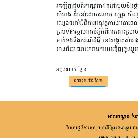
អញ្ជើញជួបពិភាក្សាការងារជាមួយនឹងថ្នាក
សំរោង ដឹកនាំដោយលោក សូត្រ ស៊ី
ឈ្វេងយល់អំពីការអនុវត្តការងារនាពេ
ព្រមទាំងស្តាប់ការបំភ្លឺអំពីការដោះស្
ទាក់ទងនឹងករណីដីធ្លី នៅសង្កាត់សំរោង 
មានជ័យ ដោយមានការអញ្ជើញចូលរួមពីត
អត្ថបទពាក់ព័ន្ធ ៖
ឯកឧត្តម យ៉ង់ សែម
អាសយដ្ឋាន ទំនា
វិមានរដ្ឋចំការមន មហាវិថីព្រះនរោត្តម រាជ