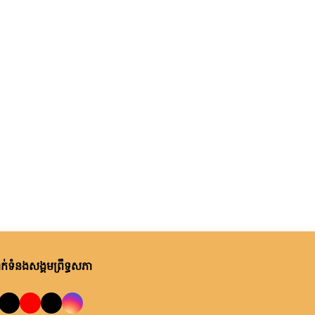
់ទំនងសង្គមព្រឹទ្ធសភា