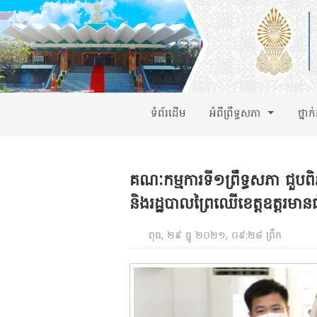
ទំព័រដើម
អំពីព្រឹទ្ធសភា
ថ្នាក
គណៈកម្មការទី១ព្រឹទ្ធសភា ជួបពិភា
និងរដ្ឋបាលព្រៃឈើខេត្តឧត្តរមា
ពុធ, ២៩ ធ្នូ ២០២១, ០៩:២៨ ព្រឹក