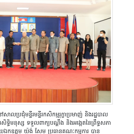
លប្រជុំមន្ទីរមន្ទីរកសិកម្មរុក្ខាប្រមាញ់ និងរដ្ឋបាល
ិទ្ធិមនុស្ស ទទួលពាក្យបណ្តឹង និងអង្កេតនៃព្រឹទ្ធសភា
យឯកឧត្តម យ៉ង់ សែម ប្រធានគណៈកម្មការ បាន