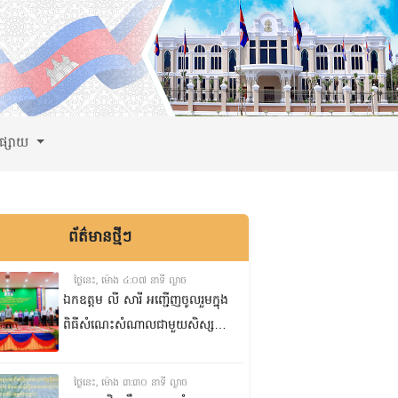
ពផ្សាយ
ព័ត៌មានថ្មីៗ
ថ្ងៃនេះ, ម៉ោង ៤:០៧ នាទី ល្ងាច
ឯកឧត្តម លី សារី អញ្ជើញចូលរួមក្នុង
ពិធីសំណេះសំណាលជាមួយសិស្ស
ត្រៀមប្រឡងសញ្ញាបត្រមធ្យមសិក្សា
ទុតិយភូមិ២០២៥-២០២៦
ថ្ងៃនេះ, ម៉ោង ៣:៣០ នាទី ល្ងាច