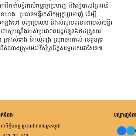
់ដឹកនាំមន្ទីរកសិកម្មរុក្ខាប្រមាញ់ និងរដ្ឋបាលព្រៃឈើ
សុខឃាង
ប្រធានមន្ទីរកសិកម្មរុក្ខាប្រមាញ់ ដើម្បី
លកន្លងទៅ បញ្ហាប្រឈម និងសំណូមពរនានារបស់រមន្ទីរ
រាយពាក្យបណ្តឹងរបស់ប្រជាពលរដ្ឋចំនួន៦៥៤គ្រួសារ
ក្រុងសំរោង និងឃុំពង្រ ស្រុកចុងកាល់ ខេត្តឧត្តរ
ំណាងក្រុមមេធាវីស្ម័គ្រចិត្តសម្តេចតេជោសែន៕
ក់ទំនង
បណ្តាញទំនាក
ធានីភ្នំពេញ ព្រះរាជាណាចក្រកម្ពុជា