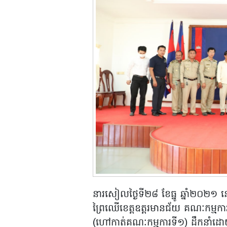
នារសៀលថ្ងៃទី២៨ ខែធ្នូ ឆ្នាំ២០២១ នៅសា
ព្រៃឈើខេត្តឧត្តរមានជ័យ គណៈកម្មការស
(ហៅកាត់គណៈកម្មការទី១) ដឹកនាំដោ