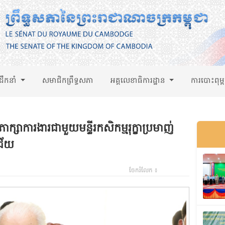
់ដឹកនាំ
សមាជិកព្រឹទ្ធសភា
អគ្គលេខាធិការដ្ឋាន
ការបោះពុម្
ក្សាការងារជាមួយមន្ទីរកសិកម្មរុក្ខាប្រមាញ់
នជ័យ
ចែករំលែក ៖