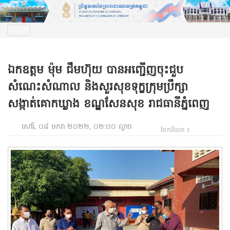
ឯកឧត្តម ម៉ុម ជឹមហ៊ុយ បានអញ្ជើញចុះជួប
សំណេះសំណាល និងសួរសុខទុក្ខក្រុមប្រឹក្សា
សង្កាត់គោកឃ្លាង ខណ្ឌសែនសុខ រាជធានីភ្នំពេញ
សៅរ៍, ០៨ មករា ២០២២, ០២:០០ ល្ងាច
ចែករំលែក ៖