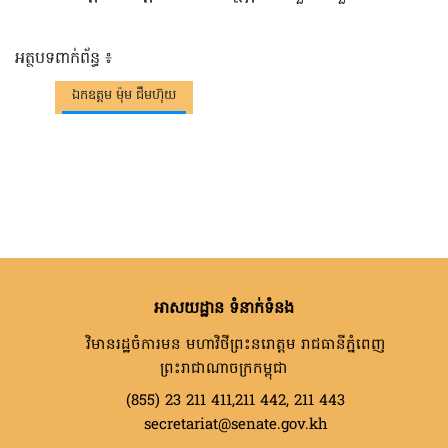
អត្ថបទពាក់ព័ន្ធ ៖
ឯកឧត្តម ម៉ុម ជឹមហ៊ុយ
អាសយដ្ឋាន ទំនាក់ទំនង
វិមានរដ្ឋចំការមន មហាវិថីព្រះនរោត្តម រាជធានីភ្នំពេញ
ព្រះរាជាណាចក្រកម្ពុជា
(855) 23 211 411,211 442, 211 443
secretariat@senate.gov.kh