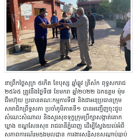
នាព្រឹកថ្ងៃសុក្រ ៥កើត ខែបុស្ស ឆ្នាំឆ្លូវ ត្រីស័ក ពុទ្ធសករាជ
២៥៦៥ ត្រូវនឹងថ្ងៃទី៧ ខែមករា ឆ្នាំ២០២២ ឯកឧត្តម ម៉ុម
ជឹមហ៊ុយ ប្រធានគណៈកម្មការទី៧ និងជាអនុប្រធានក្រុម
សមាជិកព្រឹទ្ធសភា ប្រចាំភូមិភាគទី១ បានអញ្ជើញចុះជួប
សំណេះសំណាល និងសួរសុខទុក្ខក្រុមប្រឹក្សាសង្កាត់គោក
ឃ្លាង ខណ្ឌសែនសុខ រាជធានីភ្នំពេញ ដើម្បីស្វែងយល់អំពី
សភាពការណ៍រួមក្នុងមូលដ្ឋាន ការងារសន្តិសុខសណ្តាប់ធ្នាប់