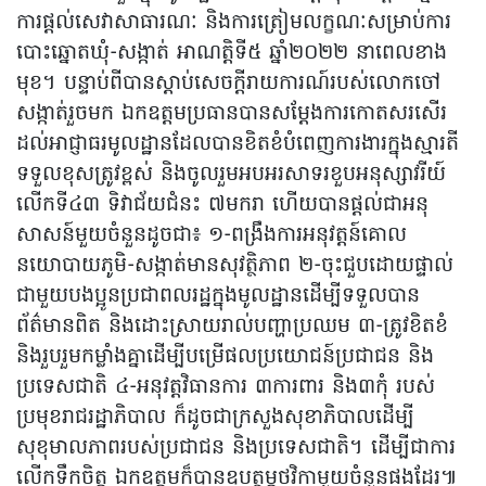
ការផ្តល់សេវាសាធារណៈ និងការត្រៀមលក្ខណៈសម្រាប់ការ
បោះឆ្នោតឃុំ-សង្កាត់ អាណត្តិទី៥ ឆ្នាំ២០២២ នាពេលខាង
មុខ។ បន្ទាប់ពីបានស្តាប់សេចក្តីរាយការណ៍របស់លោកចៅ
សង្កាត់រួចមក ឯកឧត្តមប្រធានបានសម្តែងការកោតសរសើរ
ដល់អាជ្ញាធរមូលដ្ឋានដែលបានខិតខំបំពេញការងារក្នុងស្មារតី
ទទួលខុសត្រូវខ្ពស់ និងចូលរួមអបអរសាទរខួបអនុស្សាវរីយ៍
លើកទី៤៣ ទិវាជ័យជំនះ ៧មករា ហើយបានផ្តល់ជាអនុ
សាសន៍មួយចំនួនដូចជា៖ ១-ពង្រឹងការអនុវត្តន៍គោល
នយោបាយភូមិ-សង្កាត់មានសុវត្ថិភាព ២-ចុះជួបដោយផ្ទាល់
ជាមួយបងប្អូនប្រជាពលរដ្ឋក្នុងមូលដ្ឋានដើម្បីទទួលបាន
ព័ត៌មានពិត និងដោះស្រាយរាល់បញ្ហាប្រឈម ៣-ត្រូវខិតខំ
និងរួបរួមកម្លាំងគ្នាដើម្បីបម្រើផលប្រយោជន៍ប្រជាជន និង
ប្រទេសជាតិ ៤-អនុវត្តវិធានការ ៣ការពារ និង៣កុំ របស់
ប្រមុខរាជរដ្ឋាភិបាល ក៏ដូចជាក្រសួងសុខាភិបាលដើម្បី
សុខុមាលភាពរបស់ប្រជាជន និងប្រទេសជាតិ។ ដើម្បីជាការ
លើកទឹកចិត្ត ឯកឧត្តមក៏បានឧបត្ថម្ភថវិកាមួយចំនួនផងដែរ៕