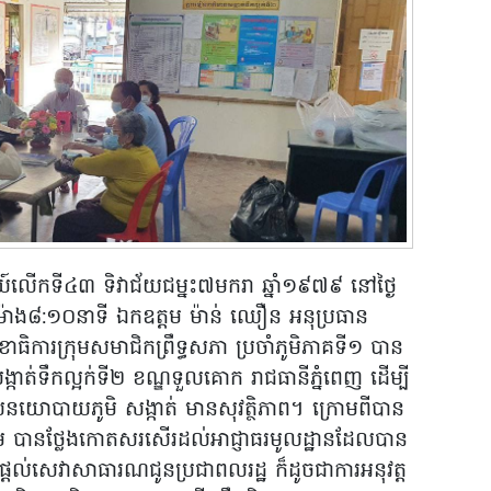
ីយ៍លើកទី៤៣ ទិវាជ័យជម្នះ៧មករា ឆ្នាំ១៩៧៩ នៅថ្ងៃ
ាម៉ោង៨:១០នាទី ឯកឧត្តម ម៉ាន់ ឈឿន អនុប្រធាន
ាធិការក្រុមសមាជិកព្រឹទ្ធសភា ប្រចាំភូមិភាគទី១ បាន
សង្កាត់ទឹកល្អក់ទី២ ខណ្ឌទួលគោក រាជធានីភ្នំពេញ ដើម្បី
ោលនយោបាយភូមិ សង្កាត់ មានសុវត្ថិភាព។ ក្រោមពីបាន
្តម បានថ្លែងកោតសរសើរដល់អាជ្ញាធរមូលដ្ឋានដែលបាន
រផ្តល់សេវាសាធារណជូនប្រជាពលរដ្ឋ ក៏ដូចជាការអនុវត្ត