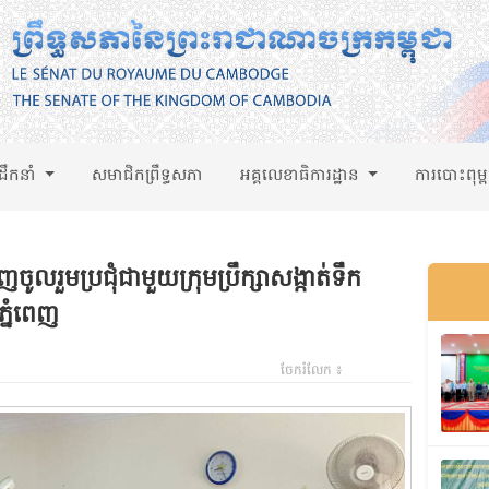
់ដឹកនាំ
សមាជិកព្រឹទ្ធសភា
អគ្គលេខាធិការដ្ឋាន
ការបោះពុម្
លរួមប្រជុំជាមួយក្រុមប្រឹក្សាសង្កាត់ទឹក
្នំពេញ
ចែករំលែក ៖