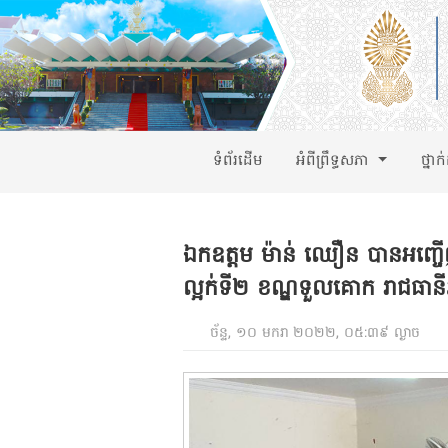
ទំព័រដើម
អំពីព្រឹទ្ធសភា
ថ្នាក
ឯកឧត្តម ម៉ាន់ ឈឿន បានអញ្ចើញចូ
ល្អក់ទី២ ខណ្ឌទួលគោក រាជធានីភ
ច័ន្ទ, ១០ មករា ២០២២, ០៥:៣៩ ល្ងាច