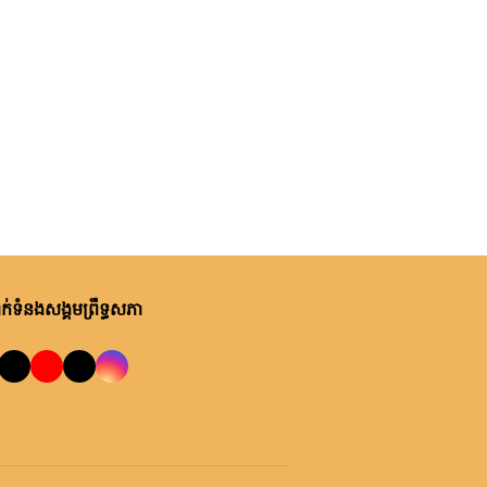
ម្សិលមិញ, ម៉ោង ១០:២២ នាទី ព្រឹក
ឯកឧត្តមបណ្ឌិត ឈីវ យីស៊ាង ជួប
ពិភាក្សាការងារជាមួយតំណាងក្រុម
ហ៊ុន Minebea Cambodia
ម្សិលមិញ, ម៉ោង ៩:២៤ នាទី ព្រឹក
ឯកឧត្តមបណ្ឌិត ធន់ វឌ្ឍនា កោត
សរសើរ និងលើកទឹកចិត្តអាជ្ញាធរ
ខណ្ឌ៧មករា ក្នុងការរៀបចំសេដ្ឋ
កិច្ចឌឿងហែម
ព្រហស្បតិ៍, ០៦ សីហា ២០២៦
លោកជំទាវ ចឹក ហេង អញ្ជើញ​ដឹកនាំ
់ទំនងសង្គមព្រឹទ្ធសភា
កិច្ចប្រជុំពិភាក្សា ស្តីពី ការត្រៀម
រៀបចំសន្និបាតសាខាអាណត្តិទី៦
របស់សាខាកាកបាទក្រហមកម្ពុជា
ព្រហស្បតិ៍, ០៦ សីហា ២០២៦
ខេត្តព្រះវិហារ
ឯកឧត្តម អ៊ុច បូររិទ្ធ ដឹកនាំកិច្ចប្រជុំ
គម្រោងថវិកាឆ្នាំ២០២៧ របស់
ព្រឹទ្ធសភា ជាមួយតំណាងក្រសួង