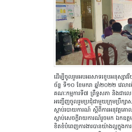
ដើម្បីចូលរួមអបអរសាទរខួបអនុស្សាវរ
ច័ន្ទ ទី១០ ខែមករា ឆ្នាំ២០២២ វេល
គណៈកម្មការទី៧ ព្រឹទ្ធសភា និងជាលេខ
អញ្ចើញចូលរួមប្រជុំជាមួយក្រុមប្រឹក្សា
ស្តាប់របាយការណ៍ ស្តីពីការអនុវត្តគ
ស្តាប់សេចក្តីរាយការណ៍រួចមក ឯកឧត
ខិតខំបំពេញការងារបានយ៉ាងល្អក្នុងកា