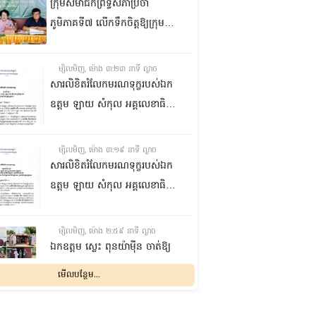
ក្រុមសមាជិកព្រឹទ្ធសភាប្រចាំ
ភូមិភាគទី៧ លើកទឹកចិត្តឱ្យក្រុម
ប្រឹក្សាឃុំក្នុងស្រុកជលគិរី រួមគ្នាបន្ត
បង្ករបង្កើនផលកសិកម្មបន្ថែមពីលើ
ម្សិលមិញ, ម៉ោង ៣:២៣ នាទី ល្ងាច
មុខរបបសព្វថ្ងៃ ដើម្បីឱ្យប្រជាពលរដ្ឋ
សារលិខិតរំលែកមរណទុក្ខរបស់ឯក
មានជីវភាពធូរធារ
ឧត្តម ឡាយ សំកុល អគ្គលេខាធិការ
ព្រឹទ្ធសភា ជូន ឯកឧត្តម ឡោក
ឆាយ អគ្គលេខាធិការរងព្រឹទ្ធសភា
ម្សិលមិញ, ម៉ោង ៣:១៩ នាទី ល្ងាច
ព្រមទាំងក្រុមគ្រួសារ ចំពោះមរណ
សារលិខិតរំលែកមរណទុក្ខរបស់ឯក
ភាព ឧបាសិកា លឹម អេងលាន ត្រូវ
ឧត្តម ឡាយ សំកុល អគ្គលេខាធិការ
ជាបងស្រីបង្កើតរបស់ឯកឧត្តម បាន
ព្រឹទ្ធសភា គោរពជូន លោកជំទាវ
ទទួលមរណភាព នៅថ្ងៃទី៥ ខែសីហា
ឡោក ខេង ប្រធានគណៈកម្មការ
ម្សិលមិញ, ម៉ោង ២:៥៩ នាទី ល្ងាច
ឆ្នាំ២០២៦ វេលាម៉ោង១:៥០នាទី
សុខាភិបាល សង្គមកិច្ច អតីត
ឯកឧត្តម ស្លេះ ពុនយ៉ាម៉ីន ចាត់ឱ្យ
រំលងអធ្រាត្រ ក្នុងជន្មាយុ៨១ឆ្នាំ
យុទ្ធជន យុវនីតិសម្បទា ការងារ
ក្រុមការងារនាំយកកញ្ចប់
មើលបន្ថែម...
ដោយរោគាពាធ នៅប្រទេសបារាំង
បណ្តុះបណ្តាលវិជ្ជាជីវៈ និងកិច្ចការនារី
អាហារចែកជូនបងប្អូនប្រជាពលរដ្ឋ
នៃរដ្ឋសភា ព្រមទាំងក្រុមគ្រួសារ
ម្សិលមិញ, ម៉ោង ២:៣២ នាទី ល្ងាច