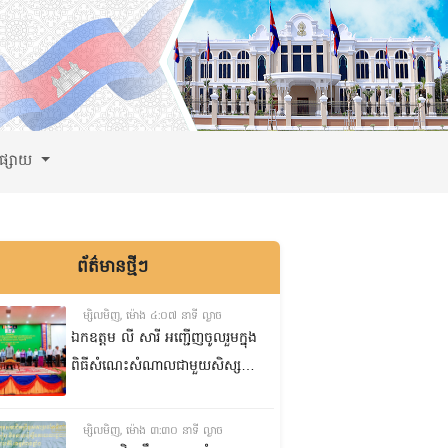
ពផ្សាយ
ព័ត៌មានថ្មីៗ
ម្សិលមិញ, ម៉ោង ៤:០៧ នាទី ល្ងាច
ឯកឧត្តម លី សារី អញ្ជើញចូលរួមក្នុង
ពិធីសំណេះសំណាលជាមួយសិស្ស
ត្រៀមប្រឡងសញ្ញាបត្រមធ្យមសិក្សា
ទុតិយភូមិ២០២៥-២០២៦
ម្សិលមិញ, ម៉ោង ៣:៣០ នាទី ល្ងាច