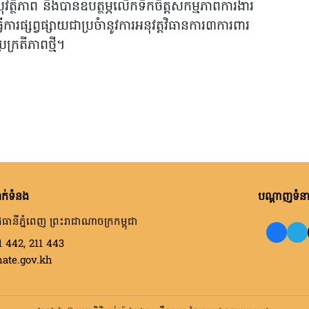
្ថិភាព និងបានឧបត្ថម្ភលើកទឹកចិត្តសកម្មភាពការងារ
ការផ្សព្វផ្សាយជាប្រចំានូវការអនុវត្តវិធានការ៣ការពារ
ក្រតីភាពថ្មី។
ក់ទំនង
បណ្តាញទំនាក
ធានីភ្នំពេញ ព្រះរាជាណាចក្រកម្ពុជា
1 442, 211 443
nate.gov.kh