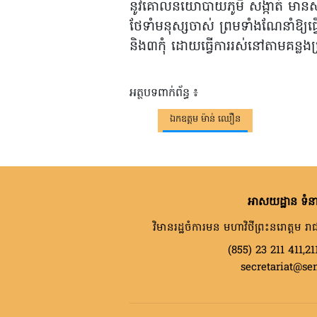
នូវគោលនយោបាយភូមិ សង្កាត់ មានសុវត
ថែទាំមនុស្សចាស់ ព្រមទាំងណែនាំឱ្យធ្វើ
និង៣កុំ ដោយធ្វើការរស់នៅតាមគន្លងប្រ
អត្ថបទពាក់ព័ន្ធ ៖
ឯកឧត្តម ម៉ាន់ ឈឿន
អាសយដ្ឋាន ទំនា
វិមានរដ្ឋចំការមន មហាវិថីព្រះនរោត្តម រាជ
(855) 23 211 411,21
secretariat@se