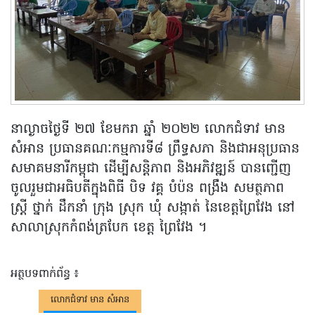
នាល្ងាចថ្ងៃទី ២៧ ខែមករា ឆ្នាំ ២០២២ លោកជំទាវ មាន
សំអាន ប្រធានគណៈកម្មការទី៨ ព្រឹទ្ធសភា និងជាអនុប្រធាន
សមាគមនារីកម្ពុជា ដើម្បីសន្តិភាព និងអភិវឌ្ឍន៍ បានញ្ជេីញ
ចូលរួមជាអធិបតីក្នុងពិធី បិទ វគ្គ បំប៉ន ពង្រឹង សមត្ថភាព
ស្រ្តី ថ្នាក់ ដឹកនាំ ក្រុង ស្រុក ឃុំ សង្កាត់ នៃខេត្តព្រៃវែង នៅ
សាលាស្រុកកំពង់ត្របែក ខេត្ត ព្រៃវែង ។
អត្ថបទពាក់ព័ន្ធ ៖
លោកជំទាវ មាន សំអាន