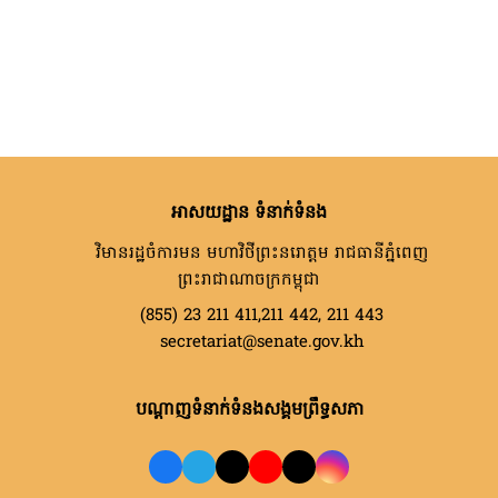
អាសយដ្ឋាន ទំនាក់ទំនង
វិមានរដ្ឋចំការមន មហាវិថីព្រះនរោត្តម រាជធានីភ្នំពេញ
ព្រះរាជាណាចក្រកម្ពុជា
(855) 23 211 411,211 442, 211 443
secretariat@senate.gov.kh
បណ្តាញទំនាក់ទំនងសង្គមព្រឹទ្ធសភា