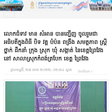
លោកជំទាវ មាន សំអាន បានញ្ជេីញ ចូលរួមជា
អធិបតីក្នុងពិធី បិទ វគ្គ បំប៉ន ពង្រឹង សមត្ថភាព ស្រ្តី
ថ្នាក់ ដឹកនាំ ក្រុង ស្រុក ឃុំ សង្កាត់ នៃខេត្តព្រៃវែង
នៅ សាលាស្រុកកំពង់ត្របែក ខេត្ត ព្រៃវែង
ព្រហស្បតិ៍, ២៧ មករា ២០២២, ០២:៣៤ ល្ងាច
ចែករំលែក ៖