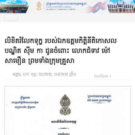
លិខិតរំលែកទុក្ខ របស់ឯកឧត្តមកិត្តិ​នីតិកោសល
បណ្ឌិត ស៊ីម កា ជូនចំពោះ លោកជំទាវ ម៉ៅ
សាមឿន ព្រមទាំងក្រុមគ្រួសា
អង្គារ, ០១ កុម្ភៈ ២០២២, ០៨:២៧ ព្រឹក
ចែករំលែក ៖