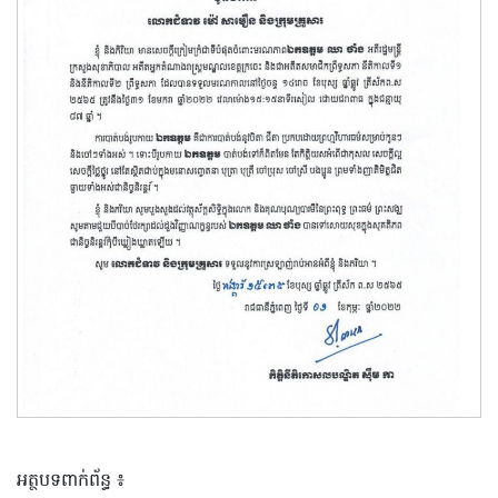
អត្ថបទពាក់ព័ន្ធ ៖