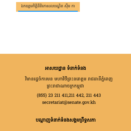
ឯកឧត្តមកិត្តិនីតិកោសលបណ្ឌិត ស៊ឹម កា
អាសយដ្ឋាន ទំនាក់ទំនង
វិមានរដ្ឋចំការមន មហាវិថីព្រះនរោត្តម រាជធានីភ្នំពេញ
ព្រះរាជាណាចក្រកម្ពុជា
(855) 23 211 411,211 442, 211 443
secretariat@senate.gov.kh
បណ្តាញទំនាក់ទំនងសង្គមព្រឹទ្ធសភា