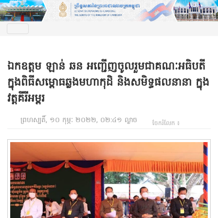
ឯកឧត្តម ឡាន់ ឆន អញ្ជើញចូលរួមជាគណៈអធិបតី
ក្នុងពិធីសម្ពោធឆ្លងមហាកុដិ និងសមិទ្ធផលនានា ក្នុង
វត្តគីរីអម្ពរ
ព្រហស្បតិ៍, ១០ កុម្ភៈ ២០២២, ០២:៤១ ល្ងាច
ចែករំលែក ៖