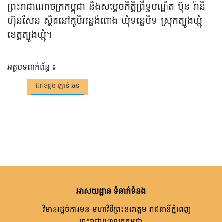
ព្រះរាជាណាចក្រកម្ពុជា និងសម្ដេចកិត្តិព្រឹទ្ធបណ្ឌិត ប៊ុន រ៉ានី
ហ៊ុនសែន ស្ថិតនៅភូមិអន្លង់ពោង ឃុំទន្លេបិទ ស្រុកត្បូងឃ្មុំ
ខេត្តត្បូងឃ្មុំ។
អត្ថបទពាក់ព័ន្ធ ៖
ឯកឧត្តម ឡាន់ ឆន
អាសយដ្ឋាន ទំនាក់ទំនង
វិមានរដ្ឋចំការមន មហាវិថីព្រះនរោត្តម រាជធានីភ្នំពេញ
ព្រះរាជាណាចក្រកម្ពុជា