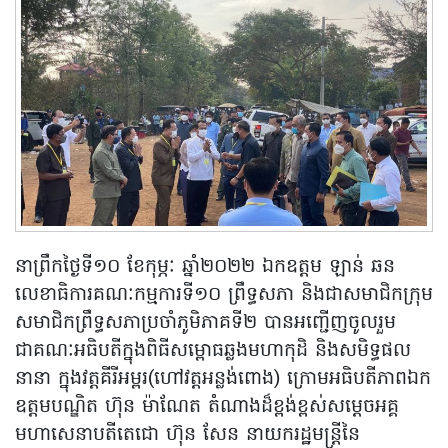
នាព្រឹកថ្ងៃទី១០ ខែកុម្ភៈ ឆ្នាំ២០២២ ឯកឧត្តម ឡាន់ ឆន
លេខាធិការគណៈកម្មការទី១០ ព្រឹទ្ធសភា និងជាសមាជិកក្រុម
សមាជិកព្រឹទ្ធសភាប្រចាំភូមិភាគទី២ បានអញ្ជើញចូលរួម
ជាគណៈអធិបតីក្នុងពិធីសម្ពោធឆ្លងមហាកុដិ និងសមិទ្ធផល
នានា ក្នុងវត្តគីរីអម្ពរ(ហៅវត្តអន្លង់ពោង) ក្រោមអធិបតីភាពឯក
ឧត្តមបណ្ឌិត ហ៊ុន ម៉ាណែត តំណាងដ៏ខ្ពង់ខ្ពស់សម្ដេចអគ្គ
មហាសេនាបតីតេជោ ហ៊ុន សែន នាយករដ្ឋមន្រ្តីនៃ