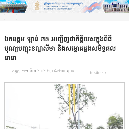
ឯកឧត្តម ឡាន់ ឆន អញ្ជើញជាកិត្តិយសក្នុងពិធី
បុណ្យបញ្ចុះខណ្ឌសីមា និងសម្ពោធឆ្លងសមិទ្ធផល
នានា
សុក្រ, ១១ មីនា ២០២២, ០៦:២៣ ល្ងាច
ចែករំលែក ៖