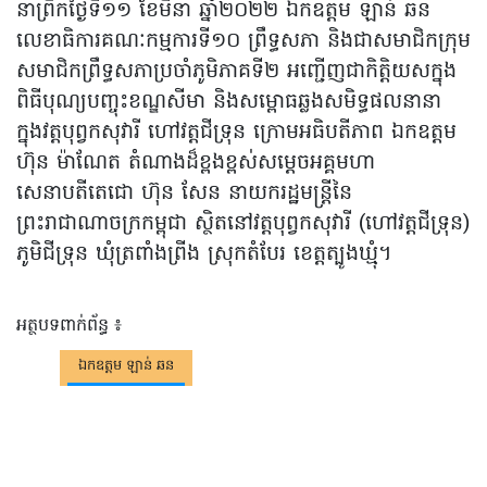
នាព្រឹកថ្ងៃទី១១ ខែមីនា ឆ្នាំ២០២២ ឯកឧត្តម ឡាន់ ឆន
លេខាធិការគណៈកម្មការទី១០ ព្រឹទ្ធសភា និងជាសមាជិកក្រុម
សមាជិកព្រឹទ្ធសភាប្រចាំភូមិភាគទី២ អញ្ជេីញជាកិត្តិយសក្នុង
ពិធីបុណ្យបញ្ចុះខណ្ឌសីមា និងសម្ពោធឆ្លងសមិទ្ធផលនានា
ក្នុងវត្តបុព្វកសុវារី ហៅវត្តជីទ្រុន ក្រោមអធិបតីភាព ឯកឧត្តម
ហ៊ុន ម៉ាណែត តំណាងដ៏ខ្ពងខ្ពស់សម្តេចអគ្គមហា
សេនាបតីតេជោ ហ៊ុន សែន នាយករដ្ឋមន្រ្តីនៃ
ព្រះរាជាណាចក្រកម្ពុជា ស្ថិតនៅវត្តបុព្វកសុវារី (ហៅវត្តជីទ្រុន)
ភូមិជីទ្រុន ឃុំត្រពាំងព្រីង ស្រុកតំបែរ ខេត្តត្បូងឃ្មុំ។
អត្ថបទពាក់ព័ន្ធ ៖
ឯកឧត្តម ឡាន់ ឆន