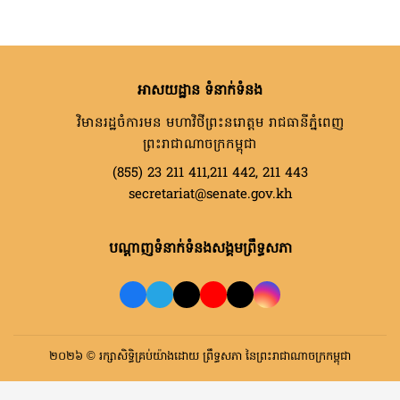
អាសយដ្ឋាន ទំនាក់ទំនង
វិមានរដ្ឋចំការមន មហាវិថីព្រះនរោត្តម រាជធានីភ្នំពេញ
ព្រះរាជាណាចក្រកម្ពុជា
(855) 23 211 411,211 442, 211 443
secretariat@senate.gov.kh
បណ្តាញទំនាក់ទំនងសង្គមព្រឹទ្ធសភា
២០២៦ © រក្សាសិទ្ធិគ្រប់យ៉ាងដោយ ព្រឹទ្ធសភា នៃព្រះរាជាណាចក្រកម្ពុជា