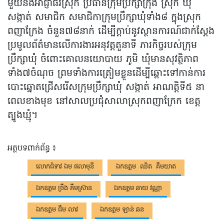
មួយនឹងអាជ្ញាធរស្រុក ប្រធានក្រុមប្រឹក្សាក្រុង ស្រុក ឃុំ
សង្កាត់ សមាជិក សមាជិកាក្រុមប្រឹក្សាឃុំទាំង៨ ក្នុងស្រុក
ពញាក្រែង ចំនួន៧៨នាក់ ដើម្បីក្តាប់នូវស្ថានការណ៍ជាក់ស្តែង
ប្រមូលព័ត៌មានលើការងារអនុវត្តតួនាទី ភារកិច្ចរបស់ក្រុម
ប្រឹក្សាឃុំ ចំពោះគោលនយោបាយ ភូមិ ឃុំមានសុវត្ថិភាព
ទាំង៧ចំណុច ព្រមទាំងការត្រៀមខ្លួនដើម្បីឆ្ពោះទៅកាន់ការ
បោះឆ្នោតជ្រើសរើសក្រុមប្រឹក្សាឃុំ សង្កាត់ អាណត្តិទី៥ នា
ពេលខាងមុខ នៅសាលប្រជុំសាលាស្រុកពញាក្រែក ខេត្ត
ត្បូងឃ្មុំ។
អត្ថបទពាក់ព័ន្ធ ៖
លោកជំទាវ ឯម ផលាមុនី
ឯកឧត្ដម ឈិត គឹមយាត
ឯកឧត្តម ច្រឹង គឹមស្រ៊ាន
ឯកឧត្តម ឆាយ វណ្ណា
ឯកឧត្តម ជឹម លាវ
ឯកឧត្តម ឡាន់ ឆន