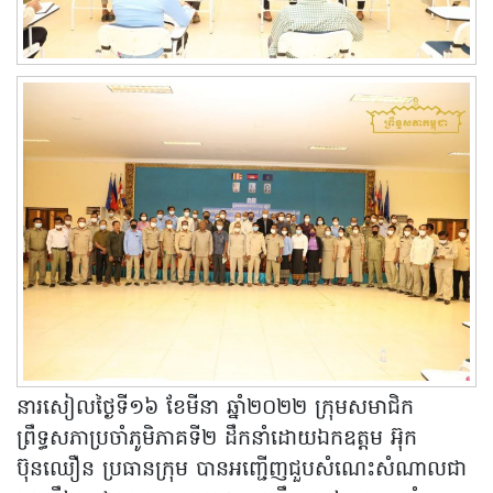
នារសៀលថ្ងៃទី១៦ ខែមីនា ឆ្នាំ២០២២ ក្រុមសមាជិក
ព្រឹទ្ធសភាប្រចាំភូមិភាគទី២ ដឹកនាំដោយឯកឧត្តម អ៊ុក
ប៊ុនឈឿន ប្រធានក្រុម បានអញ្ជើញជួបសំណេះសំណាលជា