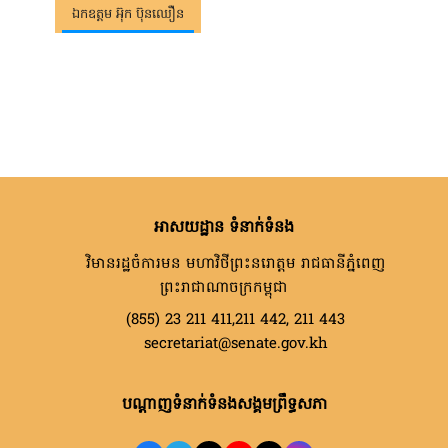
ឯកឧត្តម អ៊ុក ប៊ុនឈឿន
អាសយដ្ឋាន ទំនាក់ទំនង
វិមានរដ្ឋចំការមន មហាវិថីព្រះនរោត្តម រាជធានីភ្នំពេញ
ព្រះរាជាណាចក្រកម្ពុជា
(855) 23 211 411,211 442, 211 443
secretariat@senate.gov.kh
បណ្តាញទំនាក់ទំនងសង្គមព្រឹទ្ធសភា