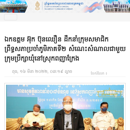
ឯកឧត្តម អ៊ុក ប៊ុនឈឿន ដឹកនាំក្រុមសមាជិក
ព្រឹទ្ធសភាប្រចាំភូមិភាគទី២ សំណេះសំណាលជាមួយ
ក្រុមប្រឹក្សាឃុំនៅស្រុកពញាក្រែង
ពុធ, ១៦ មីនា ២០២២, ០៣:១៩ ល្ងាច
ចែករំលែក ៖