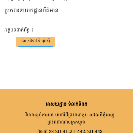
ប្រភព៖នាយកដ្ឋានព័ត៌មាន
អត្ថបទពាក់ព័ន្ធ ៖
លោកជំទាវ ទី បូរ៉ាស៊ី
អាសយដ្ឋាន ទំនាក់ទំនង
វិមានរដ្ឋចំការមន មហាវិថីព្រះនរោត្តម រាជធានីភ្នំពេញ
ព្រះរាជាណាចក្រកម្ពុជា
(855) 23 211 411,211 442, 211 443