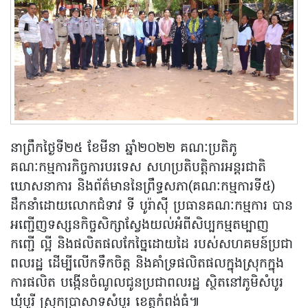
នាព្រឹកថ្ងៃទី២៥ ខែមីនា ឆ្នាំ២០២២ គណៈប្រតិភូ
គណៈកម្មការកិច្ចការបរទេស សហប្រតិបត្តិការអន្តរជាតិ
ឃោសនាការ និងព័ត៌មាននៃព្រឹទ្ធសភា(គណៈកម្មការទី៥)
ដឹកនាំដោយលោកជំទាវ ទី បូរ៉ាស៊ី ប្រធានគណៈកម្មការ បាន
អញ្ជើញទស្សនកិច្ចសិក្សាស្វែងយល់អំពីសិប្បកម្មតម្បាញ
កញ្ជើ ល្អី និងផលិតផលកែច្នៃដោយដៃ របស់សហគមន៍ប្រជា
ពលរដ្ឋ ដើម្បីលើកទឹកចិត្ត និងគាំទ្រផលិតផលក្នុងស្រុកក្នុង
ការផលិត បង្កើនចំណូលជូនប្រជាពលរដ្ឋ ស្ថិតនៅភូមិសំបូរ
ឃុំបូរី ស្រុកប្រាសាទសំបូរ ខេត្តកំពង់ធំ៕