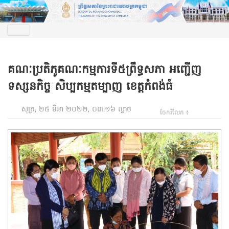
គណៈប្រតិភូគណៈកម្មការទី៥ព្រឹទ្ធសភា អញ្ជើញ
ទស្សនកិច្ច សិប្បកម្មតម្បាញ ខេត្តកំពង់ធំ
សុក្រ, ២៥ មីនា ២០២២, ០៣:១៦ ល្ងាច
ចែករំលែក ៖