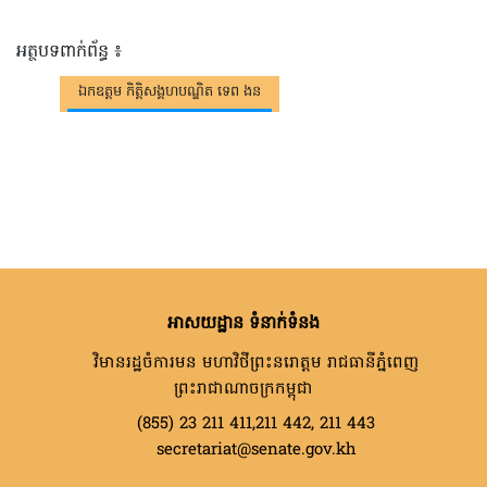
អត្ថបទពាក់ព័ន្ធ ៖
ឯកឧត្តម កិត្តិសង្គហបណ្ឌិត ទេព ងន
អាសយដ្ឋាន ទំនាក់ទំនង
វិមានរដ្ឋចំការមន មហាវិថីព្រះនរោត្តម រាជធានីភ្នំពេញ
ព្រះរាជាណាចក្រកម្ពុជា
(855) 23 211 411,211 442, 211 443
secretariat@senate.gov.kh