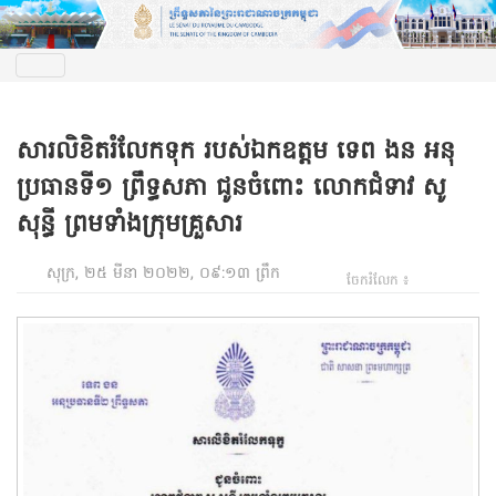
សារលិខិតរំលែកទុក របស់ឯកឧត្តម ទេព ងន អនុ
ប្រធានទី១ ព្រឹទ្ធសភា ជូនចំពោះ លោកជំទាវ សូ
សុន្ធី ព្រមទាំងក្រុមគ្រួសារ
សុក្រ, ២៥ មីនា ២០២២, ០៩:១៣ ព្រឹក
ចែករំលែក ៖