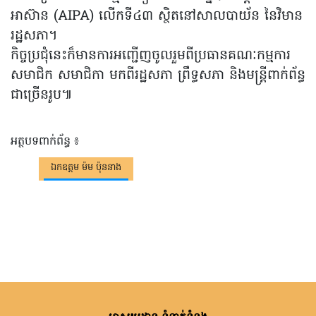
អាស៊ាន (AIPA) លេីកទី៤៣ ស្ថិតនៅសាលបាយ័ន នៃវិមាន
រដ្ឋសភា។
កិច្ចប្រជុំនេះក៏មានការអញ្ជេីញចូលរួមពីប្រធានគណៈកម្មការ
សមាជិក សមាជិកា មកពីរដ្ឋសភា ព្រឹទ្ធសភា និងមន្ត្រីពាក់ព័ន្ធ
ជាច្រេីនរូប៕
អត្ថបទពាក់ព័ន្ធ ៖
ឯកឧត្តម ម៉ម ប៉ុននាង