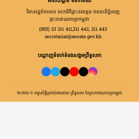
អាសយដ្ឋាន ទំនាក់ទំនង
វិមានរដ្ឋចំការមន មហាវិថីព្រះនរោត្តម រាជធានីភ្នំពេញ
ព្រះរាជាណាចក្រកម្ពុជា
(855) 23 211 411,211 442, 211 443
secretariat@senate.gov.kh
បណ្តាញទំនាក់ទំនងសង្គមព្រឹទ្ធសភា
២០២៦ © រក្សាសិទ្ធិគ្រប់យ៉ាងដោយ ព្រឹទ្ធសភា នៃព្រះរាជាណាចក្រកម្ពុជា