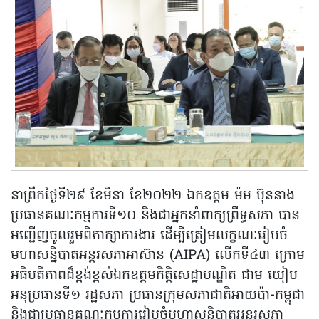
នាព្រឹកថ្ងៃទី២៩ ខែមីនា ខែ២០២២ ឯកឧត្តម ម៉ម ប៊ុននាង
ប្រធានគណៈកម្មការទី១០ និងជាអ្នកនាំពាក្យព្រឹទ្ធសភា បាន
អញ្ជើញចូលរួមពិភាក្សាការងារ ដេីម្បីត្រៀមលក្ខណៈរៀបចំ
មហាសន្និបាតអន្តរសភាអាស៊ាន (AIPA) លេីកទី៤៣ ក្រោម
អធិបតីភាពដ៏ខ្ពង់ខ្ពស់ឯកឧត្តមកិត្តិសេដ្ឋាបណ្ឌិត ជាម យៀប
អនុប្រធានទី១ រដ្ឋសភា ប្រធានក្រុមសភាជាតិអាយប៉ា-កម្ពុជា
និងជាប្រធានគណៈកម្មការរៀបចំមហាសន្និបាតអន្តរសភា