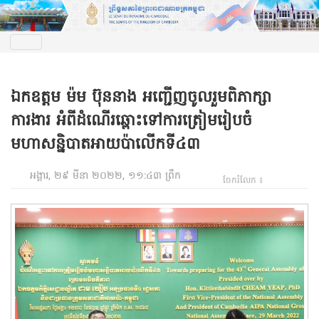
ឯកឧត្តម ម៉ម ប៊ុននាង អញ្ជេីញចូលរួមពិភាក្សា
ការងារ អំពីដំណេីរឆ្ពោះទៅការត្រៀមរៀបចំ
មហាសន្និបាតអាយប៉ាលេីកទី៤៣
អង្គារ, ២៩ មីនា ២០២២, ១១:៤៣ ព្រឹក
ចែករំលែក ៖