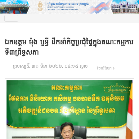
ឯកឧត្តម ម៉ុង ប្ញទ្ធី ដឹកនាំកិច្ចប្រជុំផ្ទៃក្នុងគណៈកម្មការ
ទី៣ព្រឹទ្ធសភា
ព្រហស្បតិ៍, ៣១ មីនា ២០២២, ០៤:១៥ ល្ងាច
ចែករំលែក ៖