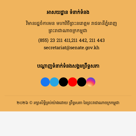
អាសយដ្ឋាន ទំនាក់ទំនង
វិមានរដ្ឋចំការមន មហាវិថីព្រះនរោត្តម រាជធានីភ្នំពេញ
ព្រះរាជាណាចក្រកម្ពុជា
(855) 23 211 411,211 442, 211 443
secretariat@senate.gov.kh
បណ្តាញទំនាក់ទំនងសង្គមព្រឹទ្ធសភា
២០២៦ © រក្សាសិទ្ធិគ្រប់យ៉ាងដោយ ព្រឹទ្ធសភា នៃព្រះរាជាណាចក្រកម្ពុជា