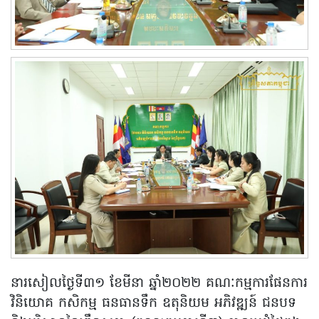
នារសៀលថ្ងៃទី៣១ ខែមីនា ឆ្នាំ២០២២ គណៈកម្មការផែនការ
វិនិយោគ កសិកម្ម ធនធានទឹក ឧតុនិយម អភិវឌ្ឍន៍ ជនបទ