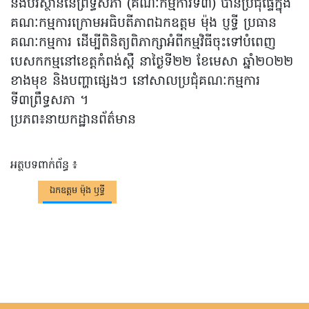
និងបរិស្ថាននៃព្រឹទ្ធសភា (គណៈកម្មការទី៣) បានប្រជុំផ្ទៃក្នុង
គណៈកម្មការក្រោមអធិបតីភាពឯកឧត្តម ម៉ុង ប្ញទ្ធី ប្រធាន
គណៈកម្មការ ដើម្បីពិនិត្យពិភាក្សាអំពីកម្មវិធីចុះទៅបំពេញ
បេសកកម្មនៅខេត្តកំពង់ស្ពឺ នាថ្ងៃទី២២ ខែមេសា ឆ្នាំ២០២២
ខាងមុខ និងបញ្ហាផ្សេងៗ នៅសាលប្រជុំគណៈកម្មការ
ទី៣ព្រឹទ្ធសភា ។
ប្រភព៖នាយកដ្ឋានព័ត៌មាន
អត្ថបទពាក់ព័ន្ធ ៖
ឯកឧត្តម ម៉ុង ឫទ្ធី