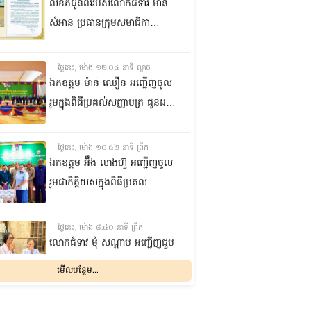
លិខិតជូនពររបស់លោកជំទាវ មាន
សំអាន ប្រធានក្រុម​សមាជិកា
ព្រឹទ្ធសភា​ គោរពជូន លោកជំទាវ
ឃួន ឃុនឌី លេខាធិការក្រុម
ថ្ងៃនេះ, ម៉ោង ១២:០៤ នាទី ល្ងាច
សមាជិកាព្រឹទ្ធសភា ក្នុងឱកាស
ឯកឧត្តម ម៉ាន់ ឈឿន អញ្ជើញចូល
ប្រកបដោយសិរីមង្គល នៃថ្ងៃចម្រើន
រួមក្នុងពិធីប្រគល់សញ្ញាបត្រ ជូនដល់
អាយុវឌ្ឍនមង្គលរបស់ លោកជំទាវ
និស្សិតជ័យលាភី និងសម្ពោធអគារ
លេខាធិការក្រុមសមាជិកាព្រឹទ្ធសភា
សិក្សា នៃសាកលវិទ្យាល័យភូមិន្ទនីតិ
ថ្ងៃនេះ, ម៉ោង ១០:៥២ នាទី ព្រឹក
សាស្ត្រ និងវិទ្យាស្ត្រសេដ្ឋកិច្ច
ឯកឧត្តម អ‍៊ឹង លាងហ៊ួ អញ្ជើញចូល
រួមជាកិត្តិយសក្នុងពិធីប្រគល់
ឧបករណ៍ផលិតអុកស៊ីសែន
និងអាល់កុល ជូនដល់មន្ទីរពេទ្យ
ថ្ងៃនេះ, ម៉ោង ៨:៤០ នាទី ព្រឹក
បង្អែក និងមណ្ឌលសុខភាពមួយចំនួន
លោកជំទាវ មុំ សណ្តាប់ អញ្ជើញជួប
ក្នុងខេត្តកំពង់ឆ្នាំង
សំណេះសំណាល និងសួរសុខទុក្ខ
មើលបន្ថែម...
ជាមួយចលនានារី ក្នុងសង្កាត់ផ្សារ
ដើមថ្កូវ ខណ្ឌចំការមន រាជធានី
ម្សិលមិញ, ម៉ោង ៨:០៤ នាទី ល្ងាច