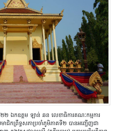
ាំ២០២២ ឯកឧត្តម ឡាន់ ឆន លេខាធិការគណៈកម្មការ
មាជិកព្រឹទ្ធសភាប្រចាំភូមិភាគទី២ បានអញ្ជើញជា