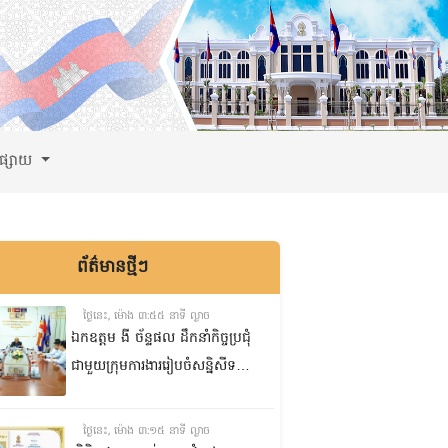
ពផ្សាយ
ព័ត៌មានថ្មីៗ
ថ្ងៃនេះ, ម៉ោង ៣:៥៥ នាទី ល្ងាច
ឯកឧត្តម ងី ច័ន្ទផល ដឹកនាំកិច្ចប្រជុំ
ជាមួយក្រុមការងាររៀបចំសន្និសីទ
ISC-2 ដើម្បីពិនិត្យវឌ្ឍនភាពការងារ
ដែលបាននិងកំពុងអនុវត្ត
ថ្ងៃនេះ, ម៉ោង ៣:១៥ នាទី ល្ងាច