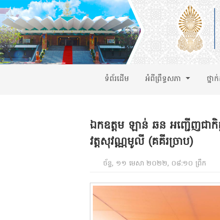
ទំព័រដើម
អំពីព្រឹទ្ធសភា
ថ្នាក
ឯកឧត្តម ឡាន់ ឆន អញ្ជើញជាកិត្
វត្តសុវណ្ណមូលី (គគីរច្រាប)
ច័ន្ទ, ១១ មេសា ២០២២, ០៨:១០ ព្រឹក