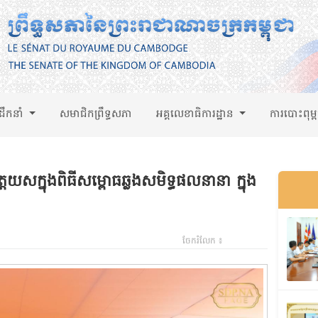
់ដឹកនាំ
សមាជិកព្រឹទ្ធសភា
អគ្គលេខាធិការដ្ឋាន
ការបោះពុម្
តយសក្នុងពិធីសម្ពោធឆ្លងសមិទ្ធផលនានា ក្នុង
ចែករំលែក ៖