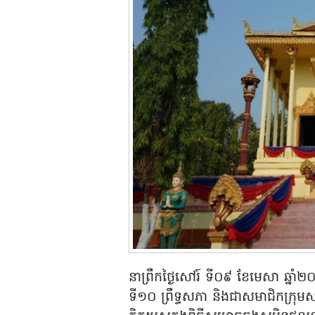
នាព្រឹកថ្ងៃសៅរ៍ ទី០៩ ខែមេសា ឆ្ន
ទី១០ ព្រឹទ្ធសភា និងជាសមាជិកក្រុមស