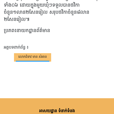
ទាំង០៦ ដោយក្នុងមួយឃុំៗទទួលបានថវិកា
ចំនួន១លាន២សែនរៀល សរុបថវិកាចំនួន៨លាន
២សែនរៀល៕
ប្រភព៖នាយកដ្ឋានព័ត៌មាន
អត្ថបទពាក់ព័ន្ធ ៖
លោកជំទាវ មាន សំអាន
អាសយដ្ឋាន ទំនាក់ទំនង