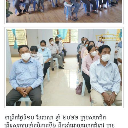
នាព្រឹកថ្ងៃទី១០ ខែមេសា ឆ្នាំ ២០២២ ក្រុមសមាជិក
ព្រឹទ្ធសភាប្រចាំភូមិភាគទី៦ ដឹកនាំដោយលោកជំទាវ មាន