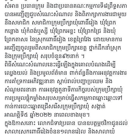
សំអាន ប្រធានក្រុម និងជាប្រធានគណៈកម្មការទី៨ព្រឹទ្ធសភា
បានអញ្ជើញជួបសំណេះសំណាល និងពិភាក្សាការងារជាមួយ
នឹងសមាជិក សមាជិកាក្រុមប្រឹក្សាឃុំពោធិ៍រៀង ឃុំព្រែក
កន្លោង ឃុំកំពង់ឬស្សី ឃុំព្រែកអន្ទះ ឃុំព្រែកជ្រៃ និងឃុំ
ព្រែកតាសរ នៃស្រុកពោធិ៍រៀង ខេត្តព្រៃវែង ដោយមានការ
អញ្ជើញចូលរួមពីសមាជិកក្រុមប្រឹក្សាខេត្ត ថ្នាក់ដឹកនាំស្រុក
និងក្រុមប្រឹក្សាឃុំ សរុបចំនួន៩២នាក់ ។
ពិធីសំណេះសំណាលនេះធ្វើឡើងក្នុងគោលបំណងដើម្បី
ឈ្វេងយល់ និងប្រមូលព័ត៌មាន ពាក់ព័ន្ធនឹងការអនុវត្តការងារ
ការគាំទ្រការអភិវឌ្ឍនានា ស្តាប់រាល់បញ្ហាប្រឈម និង
សំណូមពរនានា ការអនុវត្តតួនាទីភារកិច្ចរបស់ក្រុមប្រឹក្សាឃុំ
ការប្រមូលផ្តុំកម្លាំងសរុបសម្រាប់ធ្វើសកម្មភាពឆ្ពោះឆ្ពោះទៅ
កាន់ការបោះឆ្នោតជ្រើសរើសក្រុមប្រឹក្សាឃុំ សង្កាត់
អាណត្តិទី៥ ឆ្នាំ២០២២ នាពេលខាងមុខ។
ក្នុងឱកាសនោះ លោកជំទាវប្រធាន បានឧបត្ថម្ភថវិកាជូនដល់
សាលាស្រុកពោធិ៍រៀងចំនួន១លានរៀល និងសាលាឃុំ