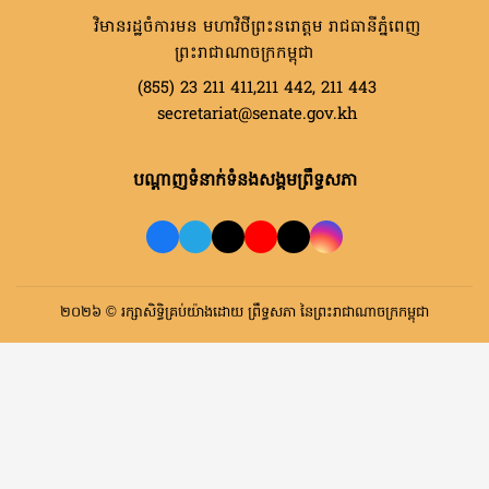
វិមានរដ្ឋចំការមន មហាវិថីព្រះនរោត្តម រាជធានីភ្នំពេញ
ព្រះរាជាណាចក្រកម្ពុជា
(855) 23 211 411,211 442, 211 443
secretariat@senate.gov.kh
បណ្តាញទំនាក់ទំនងសង្គមព្រឹទ្ធសភា
២០២៦ © រក្សាសិទ្ធិគ្រប់យ៉ាងដោយ ព្រឹទ្ធសភា នៃព្រះរាជាណាចក្រកម្ពុជា