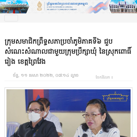
ក្រុមសមាជិកព្រឹទ្ធសភាប្រចាំភូមិភាគទី៦ ជួប
សំណេះសំណាលជាមួយក្រុមប្រឹក្សាឃុំ នៃស្រុកពោធិ៍
រៀង ខេត្តព្រៃវែង
ច័ន្ទ, ១១ មេសា ២០២២, ០៧:១៤ ល្ងាច
ចែករំលែក ៖