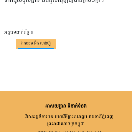
ទាំងដូសមូលដ្ឋាន និងដូសជំរុញឱ្យបានគ្រប់ៗគ្នា។
អត្ថបទពាក់ព័ន្ធ ៖
ឯកឧត្តម អ៊ឹង លាងហ៊ួ
អាសយដ្ឋាន ទំនាក់ទំនង
វិមានរដ្ឋចំការមន មហាវិថីព្រះនរោត្តម រាជធានីភ្នំពេញ
ព្រះរាជាណាចក្រកម្ពុជា