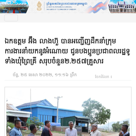
ឯកឧត្តម អ៊ឹង លាងហ៊ួ បានអញ្ជើញដឹកនាំក្រុម
ការងារនាំយកនូវអំណោយ ជូនបងប្អូនប្រជាពលរដ្ឋទូ
ទាំងឃុំព្រៃគ្រី សរុបចំនួន២.២៥៧គ្រួសារ
ច័ន្ទ, ២៥ មេសា ២០២២, ១១:១៦ ព្រឹក
ចែករំលែក ៖