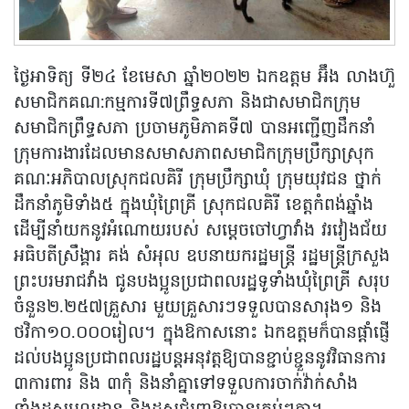
ថ្ងៃអាទិត្យ ទី២៤ ខែមេសា ឆ្នាំ២០២២ ឯកឧត្តម អ៊ឹង លាងហ៊ួ
សមាជិកគណ:កម្មការទី៧ព្រឹទ្ធសភា និងជាសមាជិកក្រុម
សមាជិកព្រឹទ្ធសភា ប្រចាមភូមិភាគទី៧ បានអញ្ជើញដឹកនាំ
ក្រុមការងារដែលមានសមាសភាពសមាជិកក្រុមប្រឹក្សាស្រុក
គណៈអភិបាលស្រុកជលគិរី ក្រុមប្រឹក្សាឃុំ ក្រុមយុវជន ថ្នាក់
ដឹកនាំភូមិទាំង៥ ក្នុងឃុំព្រៃគ្រី ស្រុកជលគិរី ខេត្តកំពង់ឆ្នាំង
ដើម្បីនាំយកនូវអំណោយរបស់ សម្តេចចៅហ្វាវាំង វរវៀងជ័យ
អធិបតីស្រឹង្គារ គង់ សំអុល ឧបនាយករដ្ឋមន្រ្តី រដ្ឋមន្ត្រីក្រសួង
ព្រះបរមរាជវាំង ជូនបងប្អូនប្រជាពលរដ្ឋទូទាំងឃុំព្រៃគ្រី សរុប
ចំនួន២.២៥៧គ្រួសារ មួយគ្រួសារៗទទួលបានសារុង១ និង
ថវិកា១០.០០០រៀល។ ក្នុងឱកាសនោះ ឯកឧត្តមក៏បានផ្តាំផ្ញើ
ដល់បងប្អូនប្រជាពលរដ្ឋបន្តអនុវត្តឱ្យបានខ្ជាប់ខ្ជួននូវវិធានការ
៣ការពារ និង ៣កុំ និងនាំគ្នាទៅទទួលការចាក់វ៉ាក់សាំង