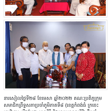
នារសៀលថ្ងៃទី២៨ ខែមេសា ឆ្នាំ២០២២ គណៈប្រតិភូក្រុម
សមាជិកព្រឹទ្ធសភាប្រចាំភូមិភាគទី៨ (ខេត្តកំពង់ធំ ក្រចេះ