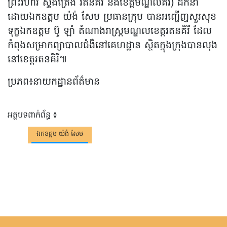
ព្រះវិហារ ស្ទឹងត្រែង រតនគិរី និងខេត្តមណ្ឌលគិរី) ដឹកនាំ
ដោយឯកឧត្តម យ៉ង់ សែម ប្រធានក្រុម បានអញ្ជើញសួរសុខ
ទុក្ខឯកឧត្តម ប៊ូ ឡាំ តំណាងរាស្រ្តមណ្ឌលខេត្តរតនគិរី ដែល
កំពុងសម្រាកព្យាបាលជំងឺនៅគេហដ្ឋាន ស្ថិតក្នុងក្រុងបានលុង
នៅខេត្តរតនគិរី៕
ប្រភព៖នាយកដ្ឋានព័ត៌មាន
អត្ថបទពាក់ព័ន្ធ ៖
ឯកឧត្តម យ៉ង់ សែម