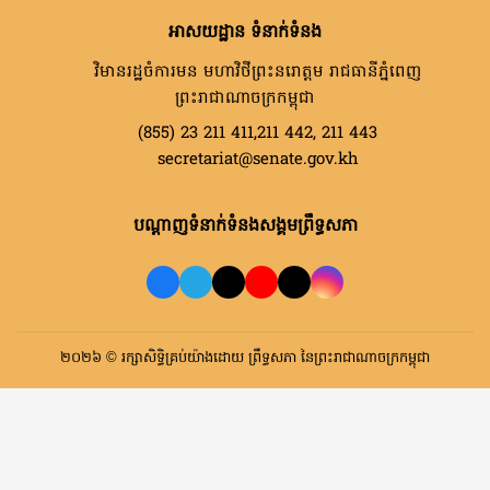
អាសយដ្ឋាន ទំនាក់ទំនង
វិមានរដ្ឋចំការមន មហាវិថីព្រះនរោត្តម រាជធានីភ្នំពេញ
ព្រះរាជាណាចក្រកម្ពុជា
(855) 23 211 411,211 442, 211 443
secretariat@senate.gov.kh
បណ្តាញទំនាក់ទំនងសង្គមព្រឹទ្ធសភា
២០២៦ © រក្សាសិទ្ធិគ្រប់យ៉ាងដោយ ព្រឹទ្ធសភា នៃព្រះរាជាណាចក្រកម្ពុជា