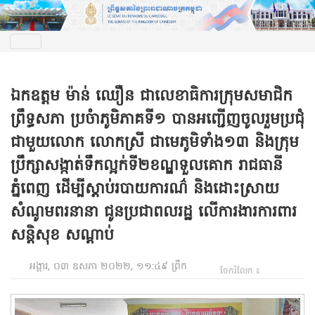
ឯកឧត្តម ម៉ាន់ ឈឿន ជាលេខាធិការក្រុមសមាជិក
ព្រឹទ្ធសភា ប្រចំាភូមិភាគទី១ បានអញ្ជើញចូលរួមប្រជុំ
ជាមួយលោក លោកស្រី ជាមេភូមិទាំង១៣ និងក្រុម
ប្រឹក្សាសង្កាត់ទឹកល្អក់ទី២ខណ្ឌទួលគោក រាជធានី
ភ្នំពេញ ដើម្បីស្តាប់របាយការណ៌ និងដោះស្រាយ
សំណូមពរនានា ជូនប្រជាពលរដ្ឋ លើការងារការពារ
សន្តិសុខ សណ្តាប់
អង្គារ, ០៣ ឧសភា ២០២២, ១១:៤៩ ព្រឹក
ចែករំលែក ៖