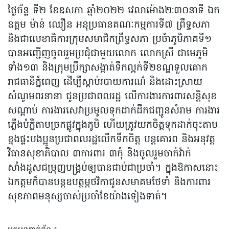
ថ្ងៃច័ន្ទ ទី២ ខែឧសភា ឆ្នាំ២០២២ វេលាម៉ោង២:៣០នាទី ឯក
ឧត្តម ម៉ាន់ ឈឿន អនុប្រធានគណៈកម្មការទី៧ ព្រឹទ្ធសភា
និងជាលេខាធិការក្រុមសមាជិកព្រឹទ្ធសភា ប្រចំាភូមិភាគទី១
បានអញ្ជើញចូលរួមប្រជុំជាមួយលោក លោកស្រី ជាមេភូមិ
ទាំង១៣ និងក្រុមប្រឹក្សាសង្កាត់ទឹកល្អក់ទី២ខណ្ឌទួលគោក
រាជធានីភ្នំពេញ ដើម្បីស្តាប់របាយការណ៌ និងដោះស្រាយ
សំណូមពរនានា ជូនប្រជាពលរដ្ឋ លើការងារការពារសន្តិសុខ
សណ្តាប់ ការងារសេវាប្រមូលទុកដាក់ដឹកជញ្ជូនសំរាម ការងារ
ភ្លើងបំភ្លឺតាមច្រកផ្លូវក្នុងភូមិ ហើយត្រូវយកចិត្តទុកដាក់ចុះតាម
ខ្នងផ្ទះបងប្អូនប្រជាពលរដ្ឋលើកទឹកចិត្ត បន្តគោរព និងអនុវត្ត
វិធានសុខាភិបាល ៣ការពារ ៣កុំ និងចូលរួមចាក់វ៉ាក់
សាំងដូសជម្រុញបង្គ្រប់ឲ្យបានជាប់ជាប្រចាំ។ ក្នុងឱកាសនោះ
ឯកត្តមក៏បានបន្តឧបត្ថម្ភថវិកាជូនសមាគមថែទាំ និងការពារ
សុខភាពមនុស្សចាស់ប្រចាំខែយ៉ាងទៀងទាត់។