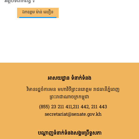
អត្ថបទពាក់ព័ន្ធ ៖
ឯកឧត្តម ម៉ាន់ ឈឿន
អាសយដ្ឋាន ទំនាក់ទំនង
វិមានរដ្ឋចំការមន មហាវិថីព្រះនរោត្តម រាជធានីភ្នំពេញ
ព្រះរាជាណាចក្រកម្ពុជា
(855) 23 211 411,211 442, 211 443
secretariat@senate.gov.kh
បណ្តាញទំនាក់ទំនងសង្គមព្រឹទ្ធសភា