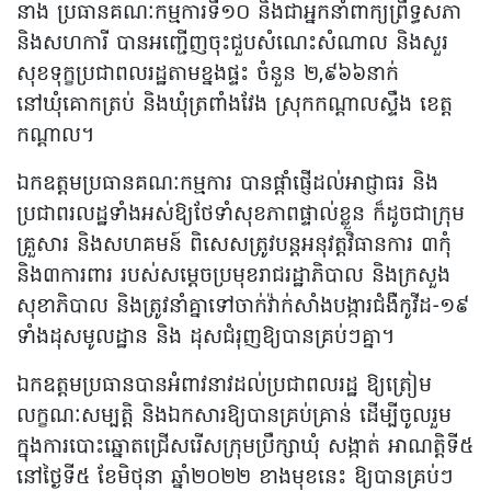
នាង ប្រធានគណៈកម្មការទី១០ និងជាអ្នកនាំពាក្យព្រឹទ្ធសភា
និងសហការី បានអញ្ជើញចុះជួបសំណេះសំណាល និងសួរ
សុខទុក្ខប្រជាពលរដ្ឋតាមខ្នងផ្ទះ ចំនួន ២,៩៦៦នាក់
នៅឃុំគោកត្រប់ និងឃុំត្រពាំងវែង ស្រុកកណ្តាលស្ទឹង ខេត្ត
កណ្តាល។
ឯកឧត្តមប្រធានគណៈកម្មការ បានផ្តាំផ្ញើដល់អាជ្ញាធរ និង
ប្រជាពរលដ្ឋទាំងអស់ឱ្យថែទាំសុខភាពផ្ទាល់ខ្លួន ក៏ដូចជាក្រុម
គ្រួសារ និងសហគមន៍ ពិសេសត្រូវបន្តអនុវត្តវិធានការ ៣កុំ
និង៣ការពារ របស់សម្តេចប្រមុខរាជរដ្ឋាភិបាល និងក្រសួង
សុខាភិបាល និងត្រូវនាំគ្នាទៅចាក់វ៉ាក់សាំងបង្ការជំងឺកូវីដ-១៩
ទាំងដុសមូលដ្ឋាន និង ដុសជំរុញឱ្យបានគ្រប់ៗគ្នា។
ឯកឧត្តមប្រធានបានអំពាវនាវដល់ប្រជាពលរដ្ឋ ឱ្យត្រៀម
លក្ខណៈសម្បត្តិ និងឯកសារឱ្យបានគ្រប់គ្រាន់ ដើម្បីចូលរួម
ក្នុងការបោះឆ្នោតជ្រើសរើសក្រុមប្រឹក្សាឃុំ សង្កាត់ អាណត្តិទី៥
នៅថ្ងៃទី៥ ខែមិថុនា ឆ្នាំ២០២២ ខាងមុខនេះ ឱ្យបានគ្រប់ៗ