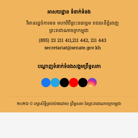
អាសយដ្ឋាន ទំនាក់ទំនង
វិមានរដ្ឋចំការមន មហាវិថីព្រះនរោត្តម រាជធានីភ្នំពេញ
ព្រះរាជាណាចក្រកម្ពុជា
(855) 23 211 411,211 442, 211 443
secretariat@senate.gov.kh
បណ្តាញទំនាក់ទំនងសង្គមព្រឹទ្ធសភា
២០២៦ © រក្សាសិទ្ធិគ្រប់យ៉ាងដោយ ព្រឹទ្ធសភា នៃព្រះរាជាណាចក្រកម្ពុជា