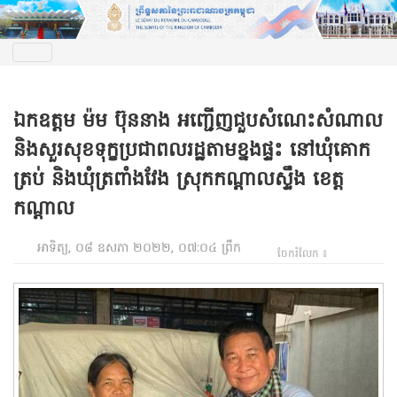
ឯកឧត្តម ម៉ម ប៊ុននាង អញ្ជើញជួបសំណេះសំណាល
និងសួរសុខទុក្ខប្រជាពលរដ្ឋតាមខ្នងផ្ទះ នៅឃុំគោក
ត្រប់ និងឃុំត្រពាំងវែង ស្រុកកណ្តាលស្ទឹង ខេត្ត
កណ្តាល
អាទិត្យ, ០៨ ឧសភា ២០២២, ០៧:០៤ ព្រឹក
ចែករំលែក ៖