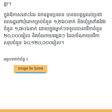
គ្នា។
ក្នុងឱកាសនោះដែរ ឯកឧត្តមប្រធាន បានឧបត្ថម្ភដល់ប្រជា
ពលរដ្ឋនៅឃុំគោកត្រប់ចំនួន ១,២៦០នាក់ និងឃុំត្រពាំងវែង
ចំនួន ១,៧០៦នាក់ ដោយក្នុងម្នាក់ៗទទួលបានថវិកាចំនួន
២០,០០០រៀល និងចំណាយផ្សេងៗ ដែលចំណាយថវិកា
សរុបចំនួន ៦០,១២០,០០០រៀល។
អត្ថបទពាក់ព័ន្ធ ៖
ឯកឧត្តម ម៉ម ប៉ុននាង