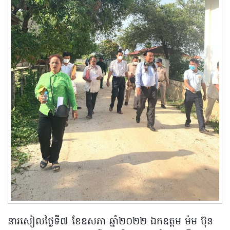
នារសៀលថ្ងៃទី៧ ខែឧសភា ឆ្នាំ២០២២ ឯកឧត្តម ម៉ម ប៊ុន