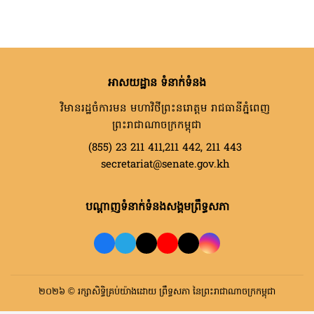
អាសយដ្ឋាន ទំនាក់ទំនង
វិមានរដ្ឋចំការមន មហាវិថីព្រះនរោត្តម រាជធានីភ្នំពេញ
ព្រះរាជាណាចក្រកម្ពុជា
(855) 23 211 411,211 442, 211 443
secretariat@senate.gov.kh
បណ្តាញទំនាក់ទំនងសង្គមព្រឹទ្ធសភា
២០២៦ © រក្សាសិទ្ធិគ្រប់យ៉ាងដោយ ព្រឹទ្ធសភា នៃព្រះរាជាណាចក្រកម្ពុជា