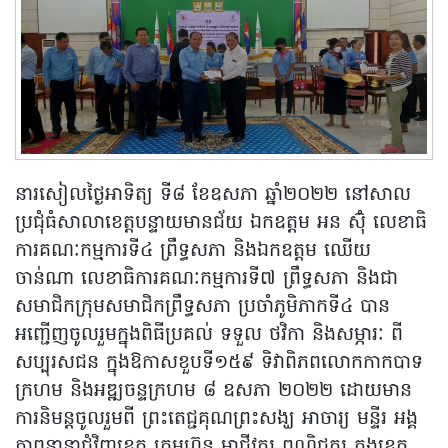
នារសៀលថ្ងៃអាទិត្យ ទី៨ ខែឧសភា ឆ្នាំ២០២២ នៅសាល
ប្រជុំធំសាលាខេត្តបន្ទាយមានជ័យ ឯកឧត្តម អន ស៊ុំ លេខាធិ
ការគណៈកម្មការទី៤ ព្រឹទ្ធសភា និងឯកឧត្តម ឈើយ
ចាន់ណា លេខាធិការគណៈកម្មការទី៧ ព្រឹទ្ធសភា និងជា
សមាជិកក្រុមសមាជិកព្រឹទ្ធសភា ប្រចាំភូមិភាកទី៤ បាន
អញ្ជើញចូលរួមក្នុងពិធីប្រគល់ ទទួល ថវិកា និងសម្ភារៈ ពី
សប្បុរសជន ក្នុងឱកាសខួបទី១៥៩ ទិវាពិភពលោកកាកបាទ
ក្រហម និងអឌ្ឍចន្ទក្រហម ៨ ឧសភា ២០២២ ដោយមាន
ការនិមន្តចូលរួមពី ព្រះតេជ្ជគុណព្រះសង្ឃ អាចារ្យ មន្ទីរ អង្គ
ភាពនានាជុំវិញខេត្ត ក្រុមហ៊ុន អាជីវករ ពណិជ្ជករ ក្នុងខេត្ត