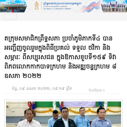
តក្រុមសមាជិកព្រឹទ្ធសភា ប្រចាំភូមិភាកទី៤ បាន
អញ្ជើញចូលរួមក្នុងពិធីប្រគល់ ទទួល ថវិកា និង
សម្ភារៈ ពីសប្បុរសជន ក្នុងឱកាសខួបទី១៥៩ ទិវា
ពិភពលោកកាកបាទក្រហម និងអឌ្ឍចន្ទក្រហម ៨
ឧសភា ២០២២
ច័ន្ទ, ០៩ ឧសភា ២០២២, ០៩:១៩ ព្រឹក
ចែករំលែក ៖