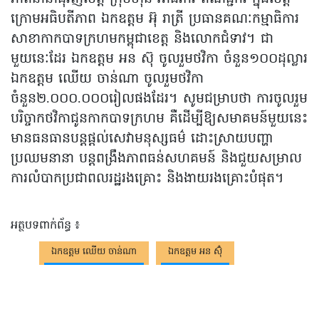
ក្រោមអធិបតីភាព ឯកឧត្តម អ៊ុ រាត្រី ប្រធានគណៈកម្មាធិការ
សាខាកាកបាទក្រហមកម្ពុជាខេត្ត និងលោកជំទាវ។ ជា
មួយនេៈដែរ ឯកឧត្តម អន ស៊ុ ចូលរួមថវិកា ចំនួន១០០ដុល្លារ
ឯកឧត្តម ឈើយ ចាន់ណា ចូលរួមថវិកា
ចំនួន២.០០០.០០០រៀលផងដែរ។ សូមជម្រាបថា ការចូលរួម
បរិច្ចាកថវិកាជូនកាកបាទក្រហម គឺដើម្បីឱ្យសមាគមន៍មួយនេះ
មានធនធានបន្តផ្តល់សេវាមនុស្សធម៌ ដោះស្រាយបញ្ហា
ប្រឈមនានា បន្តពង្រឹងភាពធន់សហគមន៍ និងជួយសម្រាល
ការលំបាកប្រជាពលរដ្ឋរងគ្រោះ និងងាយរងគ្រោះបំផុត។
អត្ថបទពាក់ព័ន្ធ ៖
ឯកឧត្តម ឈើយ ចាន់ណា
ឯកឧត្តម អន ស៊ុំ