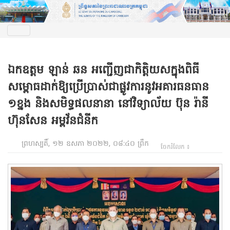
ឯកឧត្តម ឡាន់ ឆន អញ្ជើញជាកិត្តិយសក្នុងពិធី
សម្ពោធដាក់ឱ្យប្រើប្រាស់ជាផ្លូវការនូវអគារធនធាន
១ខ្នង និងសមិទ្ធផលនានា នៅវិទ្យាល័យ ប៊ុន រ៉ានី
ហ៊ុនសែន អម្ពវ័នជំនីក
ព្រហស្បតិ៍, ១២ ឧសភា ២០២២, ០៨:៤០ ព្រឹក
ចែករំលែក ៖