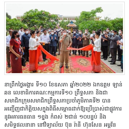
នាព្រឹកថ្ងៃអង្គារ ទី១០ ខែឧសភា ឆ្នាំ២០២២ ឯកឧត្តម ឡាន់
ឆន លេខាធិការគណៈកម្មការទី១០ ព្រឹទ្ធសភា និងជា
សមាជិកក្រុមសមាជិកព្រឹទ្ធសភាប្រចាំភូមិភាគទី២ បាន
អញ្ជើញជាកិត្តិយសក្នុងពិធីសម្ពោធដាក់ឱ្យប្រើប្រាស់ជាផ្លូវការ
នូវអគារធនធាន ១ខ្នង កំពស់ ២ជាន់ ១០បន្ទប់ និង
សមិទ្ធផលនានា នៅវិទ្យាល័យ ប៊ុន រ៉ានី ហ៊ុនសែន អម្ពវ័ន