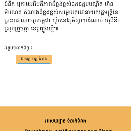
ជំនីក ក្រោមអធិបតីភាពដ៏ខ្ពង់ខ្ពស់ឯកឧត្តមបណ្ឌិត ហ៊ុន
ម៉ាណែត តំណាងដ៏ខ្ពង់ខ្ពស់សម្តេចតេជោនាយករដ្ឋមន្ត្រីនៃ
ព្រះរាជាណាចក្រកម្ពុជា ស្ថិតនៅភូមិស្វាយដំណាក់ ឃុំជំនីក
ស្រុកក្រូចឆ្មា ខេត្តត្បូងឃ្មុំ៕
អត្ថបទពាក់ព័ន្ធ ៖
ឯកឧត្តម ឡាន់ ឆន
អាសយដ្ឋាន ទំនាក់ទំនង