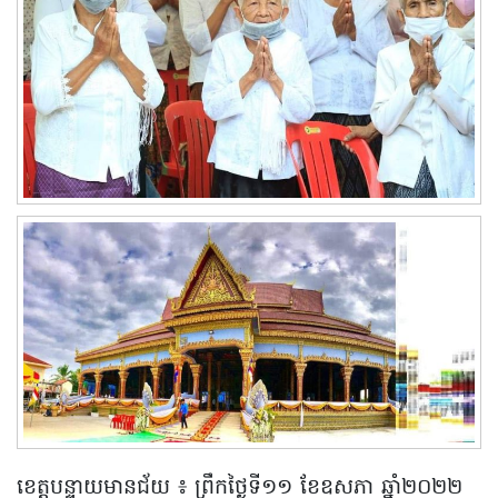
ខេត្តបន្ទាយមានជ័យ ៖ ព្រឹកថ្ងៃទី១១ ខែឧសភា ឆ្នាំ២០២២