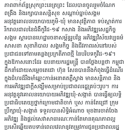
ភាពពាក់ព័ន្ធស្រុកព្រះនេត្រព្រះ ដែលបានចូលរួមចំណែក
ពង្រឹង និងរក្សាបានសន្តិសុខ សណ្តាប់ធ្នាប់សង្គម
អនុវត្តគោលនយោបាយភូមិ-ឃុំ មានសុវត្ថិភាព ទប់ស្កាត់ការ
រីករាលដាលនៃជំងឺកូវីដ-១៩ កសាង និងអភិវឌ្ឍសេដ្ឋកិច្ច
សង្គម ស្តារបានហេដ្ឋារចនាសម្ព័ន្ធរូបវ័ន្ត អភិវឌ្ឍវិស័យវប្បធម៌
សាសនា សុខាភិបាល សង្គមកិច្ច និងជីវភាពរស់នៅរបស់
ប្រជាជនទៅតាមគន្លងប្រក្រតីភាពថ្មី នៃបរិបទកូវីដ-១៩។
ក្នុងឱកាសនោះដែរ ឧបនាយករដ្ឋមន្ត្រី បានថ្លែងបន្តថា កម្ពុជា
ដឹកនាំដោយសម្តេចតេជោ ហ៊ុន សែនបាននឹងកំពុងធ្វើដំណើរ
ក្នុងជំហរដ៏រឹងមាំឆ្ពោះកាន់អនាគតភ្លឺស្វាង មានសន្តិភាព និង
ការអភិវឌ្ឍជាក្តីសង្ឃឹមសម្រាប់ប្រជាពលរដ្ឋគ្រប់ៗរូប។ ការ
អនុវត្តនូវគោលនយោបាយអភិវឌ្ឍឃុំ-សង្កាត់ បានធ្វើឲ្យលទ្ធិ
ប្រជាធិបតេយ្យថ្នាក់ក្រោមជាតិចាក់ ឬស កាន់តែជ្រៅ ក្រុម
ប្រឹក្សាឃុំ-សង្កាត់ ទទួលបានសិទ្ធិអំណាច មុខងារចាត់ចែង
អភិវឌ្ឍ និងផ្តល់សេវាសាធារណៈកាន់តែមានគុណភាពល្អ
ប្រសើរឆ្លើយតបទាន់ពេលវេលានូវតម្រូវការជូនប្រជាពលរដ្ឋ