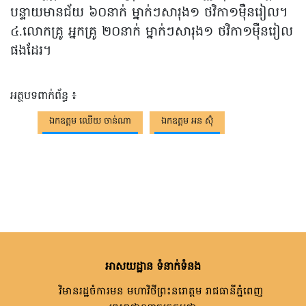
បន្ទាយមានជ័យ ៦០នាក់ ម្នាក់ៗសារុង១ ថវិកា១ម៉ឺនរៀល។
៤.លោកគ្រូ អ្នកគ្រូ ២០នាក់ ម្នាក់ៗសារុង១ ថវិកា១ម៉ឺនរៀល
ផងដែរ។
អត្ថបទពាក់ព័ន្ធ ៖
ឯកឧត្តម ឈើយ ចាន់ណា
ឯកឧត្តម អន ស៊ុំ
អាសយដ្ឋាន ទំនាក់ទំនង
វិមានរដ្ឋចំការមន មហាវិថីព្រះនរោត្តម រាជធានីភ្នំពេញ