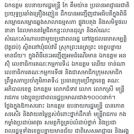
ឯកឧត្ដម ឧបនាយករដ្ឋមន្ត្រី កែ គឹមយ៉ាន ប្រធានអាជ្ញាធរជាតិ
ប្រយុទ្ធប្រឆាំងគ្រឿងញៀន ដឹកបានអញ្ជើញជាអធិបតីក្នុងពិធី
សម្ពោធសម្ពោធឆ្លងសាលាធម្មសភា ផ្លូវបេតុង និងសមិទ្ធផល
នានា ដែលមានតម្លៃជិតកន្លះលានដុល្លា និងសំណេះ
សំណេះសំណាលជាមួយប្រជាពលរដ្ឋ នៅវត្តជលធារាសម្បត្តិ
(វត្តជប់) ស្ថិតនៅឃុំជប់វារី ស្រុកព្រះនេត្រព្រះ ខេត្តបន្ទាយ
មានជ័យ។ ក្នុងពិធីនេះអញ្ជើញអមដំណើរមាន ឯកឧត្ដម អន
ស៊ុំ លេខាធិការគណៈកម្មការទី៤ ឯកឧត្ដម ឈើយ ចាន់ណា
លេខាធិការគណៈកម្មការទី៧ និងជាសមាជិកក្រុមសមាជិក
ព្រឹទ្ធសភាប្រចាំភូមិភាគទី៤ ប្រធានក្រុមប្រឹក្សាខេត្ត គណៈ
អភិបាលខេត្ត ឯកឧត្ដម លោកជំទាវ លោក លោកស្រី មន្រ្តី
រាជការ បងប្អូនប្រជាពលរដ្ឋប្រមាណជាង១០០០នាក់។
ថ្លែងក្នុងឱកាសនោះ ឯកឧត្ដម ឧបនាយករដ្ឋមន្ត្រី បានកោត
សរសើរ និងវាយតម្លៃខ្ពស់ចំពោះថ្នាក់ដឹកនាំ មន្រ្តីរាជការ កង
កម្លាំងប្រដាប់អាវុធ សមត្ថកិច្ចគ្រប់លំដាប់ថ្នាក់ និងប្រជា
ពលរដ្ឋទូទាំងខេត្តបន្ទាយមានជ័យ ជាពិសេសអាជ្ញាធរ និងអង្គ