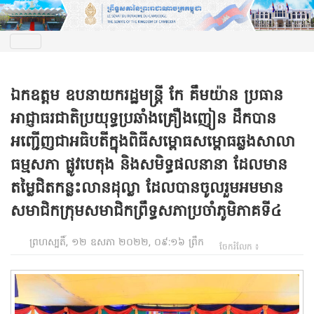
ឯកឧត្ដម ឧបនាយករដ្ឋមន្ត្រី កែ គឹមយ៉ាន ប្រធាន
អាជ្ញាធរជាតិប្រយុទ្ធប្រឆាំងគ្រឿងញៀន ដឹកបាន
អញ្ជើញជាអធិបតីក្នុងពិធីសម្ពោធសម្ពោធឆ្លងសាលា
ធម្មសភា ផ្លូវបេតុង និងសមិទ្ធផលនានា ដែលមាន
តម្លៃជិតកន្លះលានដុល្លា ដែលបានចូលរួមអមមាន
សមាជិកក្រុមសមាជិកព្រឹទ្ធសភាប្រចាំភូមិភាគទី៤
ព្រហស្បតិ៍, ១២ ឧសភា ២០២២, ០៩:១៦ ព្រឹក
ចែករំលែក ៖