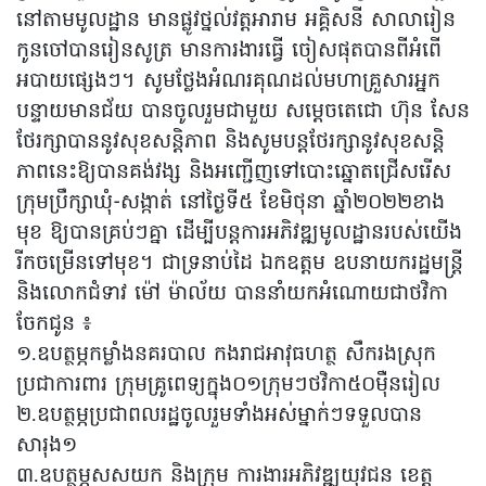
នៅតាមមូលដ្ឋាន មានផ្លូវថ្នល់វត្តអារាម អគ្គិសនី សាលារៀន
កូនចៅបានរៀនសូត្រ មានការងារធ្វើ ចៀសផុតបានពីអំពើ
អបាយផ្សេងៗ។ សូមថ្លែងអំណរគុណដល់មហាគ្រួសារអ្នក
បន្ទាយមានជ័យ បានចូលរួមជាមួយ សម្តេចតេជោ ហ៊ុន សែន
ថែរក្សាបាននូវសុខសន្តិភាព និងសូមបន្តថែរក្សានូវសុខសន្តិ
ភាពនេះឱ្យបានគង់វង្ស និងអញ្ជើញទៅបោះឆ្នោតជ្រើសរើស
ក្រុមប្រឹក្សាឃុំ-សង្កាត់ នៅថ្ងៃទី៥ ខែមិថុនា ឆ្នាំ២០២២ខាង
មុខ ឱ្យបានគ្រប់ៗគ្នា ដើម្បីបន្តការអភិវឌ្ឍមូលដ្ឋានរបស់យើង
រីកចម្រើនទៅមុខ។ ជាទ្រនាប់ដៃ ឯកឧត្តម ឧបនាយករដ្ឋមន្ត្រី
និងលោកជំទាវ ម៉ៅ ម៉ាល័យ បាននាំយកអំណោយជាថវិកា
ចែកជូន ៖
១.ឧបត្ថម្ភកម្លាំងនគរបាល កងរាជអាវុធហត្ថ សឹករងស្រុក
ប្រជាការពារ ក្រុមគ្រូពេទ្យក្នុង០១ក្រុមៗថវិកា៥០ម៉ឺនរៀល
២.ឧបត្ថម្ភប្រជាពលរដ្ឋចូលរួមទាំងអស់ម្នាក់ៗទទួលបាន
សារុង១
៣.ឧបត្ថម្ភសសយក និងក្រុម ការងារអភិវឌ្ឍយុវជន ខេត្ត