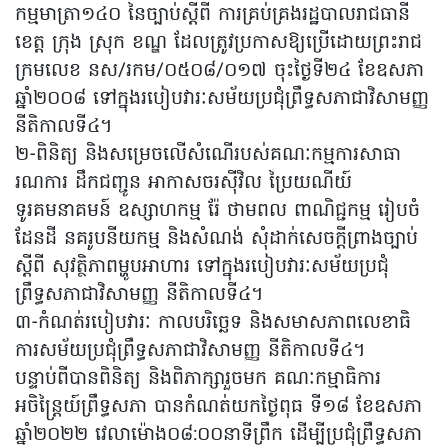
កម្មមាត្រា១៤០ នៃច្បាប់ស្តីពី ការគ្រប់គ្រងរដ្ឋបាលរាជធានី
ខេត្ត ក្រុង ស្រុក ខណ្ឌ ដែលត្រូវប្រកាសឱ្យប្រើដោយព្រះរាជ
ក្រមលេខ នស/រកម/០៥០៨/០១៧ ចុះថ្ងៃទី២៤ ខែឧសភា
ឆ្នាំ២០០៨ ទៅក្នុងរបៀបវារៈសម័យប្រជុំព្រឹទ្ធសភាជាវិសាមញ្ញ
នីតិកាលទី៤។
២-ពិនិត្យ និងសម្រេចលើសំណើរបស់គណៈកម្មការសាធា
រណការ ដឹកជញ្ជូន អាកាសចរស៊ីវិល ប្រៃយណីយ៍
ទូរគមនាគមន៍ ឧស្សាហកម្ម រ៉ែ ថាមពល ពាណិជ្ជកម្ម រៀបចំ
ដែនដី នគរូបនីយកម្ម និងសំណង់ សុំដាក់សេចក្តីព្រាងច្បាប់
ស្តីពី សុវត្ថិភាពម្ហូបអាហារ ទៅក្នុងរបៀបវារៈសម័យប្រជុំ
ព្រឹទ្ធសភាជាវិសាមញ្ញ នីតិកាលទី៤។
៣-កំណត់របៀបវារៈ កាលបរិច្ឆេទ និងសមាសភាពលេខាធិ
ការសម័យប្រជុំព្រឹទ្ធសភាជាវិសាមញ្ញ នីតិកាលទី៤។
បន្ទាប់ពីបានពិនិត្យ និងពិភាក្សារួចមក គណៈកម្មាធិការ
អចិន្ត្រៃយ៍ព្រឹទ្ធសភា បានកំណត់យកថ្ងៃពុធ ទី១៨ ខែឧសភា
ឆ្នាំ២០២២ វេលាម៉ោង០៨:០០នាទីព្រឹក ដើម្បីប្រជុំព្រឹទ្ធសភា