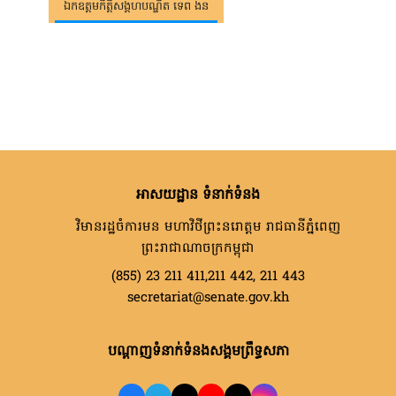
ឯកឧត្តមកិត្តិសង្គហបណ្ឌិត ទេព ងន
អាសយដ្ឋាន ទំនាក់ទំនង
វិមានរដ្ឋចំការមន មហាវិថីព្រះនរោត្តម រាជធានីភ្នំពេញ
ព្រះរាជាណាចក្រកម្ពុជា
(855) 23 211 411,211 442, 211 443
secretariat@senate.gov.kh
បណ្តាញទំនាក់ទំនងសង្គមព្រឹទ្ធសភា