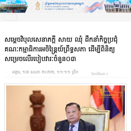
សម្តេចវិបុលសេនាភក្តី សាយ ឈុំ ដឹកនាំកិច្ចប្រជុំ
គណៈកម្មាធិការអចិន្ត្រៃយ៍ព្រឹទ្ធសភា ដើម្បីពិនិត្យ
សម្រេចលើរបៀបវារៈចំនួន០៣
អង្គារ, ១៧ ឧសភា ២០២២, ១១:១១ ព្រឹក
ចែករំលែក ៖