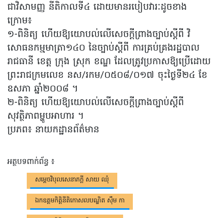
ជាវិសាមញ្ញ នីតិកាលទី៤ ដោយមានរបៀបវារៈដូចខាង
ក្រោម៖
១-ពិនិត្យ ហើយឱ្យយោបល់លើសេចក្តីព្រាងច្បាប់ស្តីពី វិ
សោធនកម្មមាត្រា១៤០ នៃច្បាប់ស្តីពី ការគ្រប់គ្រងរដ្ឋបាល
រាជធានី ខេត្ត ក្រុង ស្រុក ខណ្ឌ ដែលត្រូវប្រកាសឱ្យប្រើដោយ
ព្រះរាជក្រមលេខ នស/រកម/០៥០៨/០១៧ ចុះថ្ងៃទី២៤ ខែ
ឧសភា ឆ្នាំ២០០៨ ។
២-ពិនិត្យ ហើយឱ្យយោបល់លើសេចក្តីព្រាងច្បាប់ស្តីពី
សុវត្ថិភាពម្ហូបអាហារ ។
ប្រភព៖ នាយកដ្ឋានព័ត៌មាន
អត្ថបទពាក់ព័ន្ធ ៖
សម្តេចវិបុលសេនាភក្តី សាយ ឈុំ
ឯកឧត្តមកិត្តិនីតិកោសលបណ្ឌិត ស៊ឹម កា