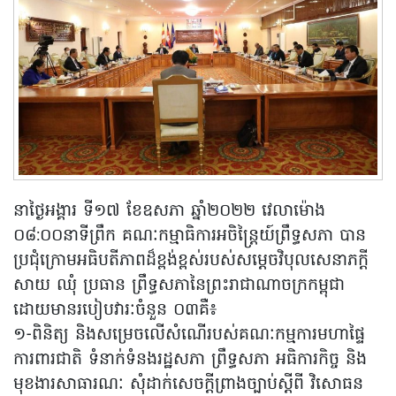
នាថ្ងៃអង្គារ ទី១៧ ខែឧសភា ឆ្នាំ២០២២ វេលាម៉ោង
០៨:០០នាទីព្រឹក គណៈកម្មាធិការអចិន្រ្តៃយ៍ព្រឹទ្ធសភា បាន
ប្រជុំក្រោមអធិបតីភាពដ៏ខ្ពង់ខ្ពស់របស់សម្តេចវិបុលសេនាភក្តី
សាយ ឈុំ ប្រធាន ព្រឹទ្ធសភានៃព្រះរាជាណាចក្រកម្ពុជា
ដោយមានរបៀបវារៈចំនួន ០៣គឺ៖
១-ពិនិត្យ និងសម្រេចលើសំណើរបស់គណៈកម្មការមហាផ្ទៃ
ការពារជាតិ ទំនាក់ទំនងរដ្ឋសភា ព្រឹទ្ធសភា អធិការកិច្ច និង
មុខងារសាធារណៈ សុំដាក់សេចក្តីព្រាងច្បាប់ស្តីពី វិសោធន