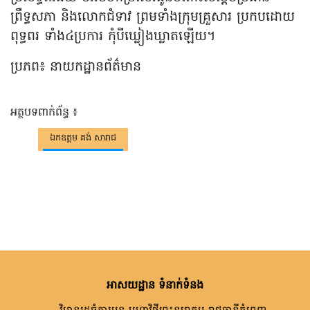
ព្រឹទ្ធសភា និងលោកជំទាវ ព្រមទាំងក្រុមគ្រួសារ ប្រកបដោយ
ពុទ្ធពរ ទាំង៤ប្រការ កុំបីឃ្លៀងឃ្លាតឡេីយ។
ប្រភព៖ នាយកដ្ឋានព័ត៌មាន
អត្ថបទពាក់ព័ន្ធ ៖
ឯកឧត្តម គង់ សារាជ
អាសយដ្ឋាន ទំនាក់ទំនង