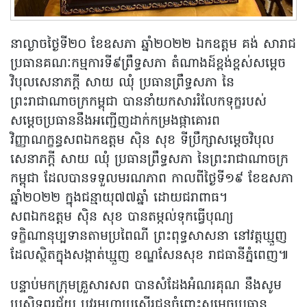
នាល្ងាចថ្ងៃទី២០ ខែឧសភា ឆ្នាំ២០២២ ឯកឧត្តម គង់ សារាជ
ប្រធានគណៈកម្មការទី៩ព្រឹទ្ធសភា តំណាងដ៍ខ្ពង់ខ្ពស់សម្ដេច
វិបុលសេនាភក្ដី សាយ ឈុំ ប្រធានព្រឹទ្ធសភា នៃ
ព្រះរាជាណាចក្រកម្ពុជា បាននាំយកសាររំលែកទុក្ខរបស់
សម្ដេចប្រធាននឹងអញ្ជើញដាក់កម្រងផ្កាគោរព
វិញ្ញាណក្ខន្ធសពឯកឧត្តម ស៊ិន សុខ ទីប្រឹក្សាសម្តេចវិបុល
សេនាភក្តី សាយ ឈុំ ប្រធានព្រឹទ្ធសភា នៃព្រះរាជាណាចក្រ
កម្ពុជា ដែលបានទទួលមរណភាព កាលពីថ្ងៃទី១៩ ខែឧសភា
ឆ្នាំ២០២២ ក្នុងជន្មាយុ៧៧ឆ្នាំ ដោយជរាពាធ។
សពឯកឧត្តម ស៊ិន សុខ បានតម្កល់ទុកធ្វើបុណ្យ
ទក្ខិណានុប្បទានតាមប្រពៃណី ព្រះពុទ្ធសាសនា នៅវត្តឃ្មួញ
ដែលស្ថិតក្នុងសង្កាត់ឃ្មួញ ខណ្ឌសែនសុខ រាជធានីភ្នំពេញ៕
បន្ទាប់មកក្រុមគ្រួសារសព បានសំដែងអំណរគុណ នឹងសូម
ប្រសិទ្ធពរជ័យ បវរមហាប្រសេីរជូនចំពោះសម្ដេចប្រធាន