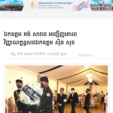
ឯកឧត្តម គង់ សារាជ អញ្ជើញគោរព
វិញ្ញាណក្ខន្ធសពឯកឧត្តម ស៊ិន សុខ
ច័ន្ទ, ២៣ ឧសភា ២០២២, ០៤:៣៧ ល្ងាច
ចែករំលែក ៖