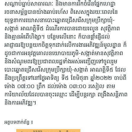
សណ្តាប់ធ្នាប់សាធារណៈ និងមានការរីកចំរើនផ្នែកហេដ្ឋា
រចនាសម័្ពន្ធបានយ៉ាងឆាប់រហ័ស ពិសេសក្នុងរយៈពេលនៃ
យុទ្ធនាការឃោសនាបោះឆ្នោតជ្រើសរើសក្រុមប្រឹក្សាឃុំ-
សង្កាត់ អាណត្តិទី៥ ដំណើរការបានដោយរលូន សុវត្ថិភាព
និងគ្មានអំពើហិង្សា។ បន្ថែមលើនោះ ក៏បានផ្តាំផ្ញើដល់
អាជ្ញាធរឱ្យបន្តយកចិត្តទុកដាក់លើការងារអភិវឌ្ឍន៍មូលដ្ឋាន ក៏
ដូចជាការអនុវត្តគោលនយោបាយភូមិ-សង្កាត់មានសុវត្ថិភាព
និងសំណូមពរឱ្យប្រជាពលរដ្ឋទាំងអស់អញ្ជើញទៅចូលរួម
បោះឆ្នោតជ្រើសរើសក្រុមប្រឹក្សាឃុំ-សង្កាត់ អាណត្តិទី៥ ដែល
នឹងប្រព្រឹត្តទៅនៅថ្ងៃអាទិត្យ ទី៥ ខែមិថុនា ឆ្នាំ២០២២ ចាប់ពី
ម៉ោង ០៧:០០ ព្រឹក ដល់ម៉ោង ០៣:០០ រសៀល តាម
ការិយាល័យដែលបានចុះឈ្មោះ ដើម្បីបន្តរក្សា ពង្រឹងសន្តិភាព
និងការអភិវឌ្ឍ។
អត្ថបទពាក់ព័ន្ធ ៖