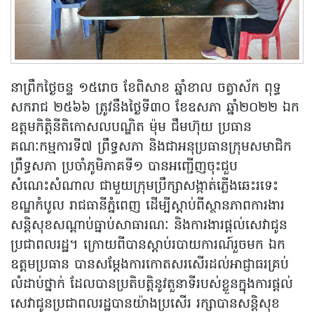
នាព្រឹកថ្ងៃចន្ទ ១៥រោច ខែពិសាខ ឆ្នាំខាល ចត្វាស័ក ពុទ្ធ
សករាជ ២៥៦៦ ត្រូវនឹងថ្ងៃទី៣០ ខែឧសភា ឆ្នាំ២០២២ ឯក
ឧត្តមកិត្តិនីតិកោសលបណ្ឌិត ម៉ុម ជឹមហ៊ុយ ប្រធាន
គណៈកម្មការទី៧ ព្រឹទ្ធសភា និងជាអនុប្រធានក្រុមសមាជិក
ព្រឹទ្ធសភា ប្រចាំភូមិភាគទី១ បានអញ្ជើញចុះជួប
សំណេះសំណាល ជាមួយក្រុមប្រឹក្សាសង្កាត់ភ្លើងឆេះរទេះ
ខណ្ឌកំបូល រាជធានីភ្នំពេញ ដើម្បីស្តាប់ពីស្ថានភាពការងារ
សន្តិសុខសណ្តាប់ធ្នាប់សាធារណៈ និងការងារផ្តល់សេវាជូន
ប្រជាពលរដ្ឋ។ ក្រោយពីបានស្តាប់របាយការណ៍រួចមក ឯក
ឧត្តមប្រធាន បានសម្តែងការកោតសរសើរដល់អាជ្ញាធរគ្រប់
លំដាប់ថ្នាក់ ដែលបានប្រតិបត្តិនូវតួនាទីរបស់ខ្លួនក្នុងការផ្តល់
សេវាជូនប្រជាពលរដ្ឋបានយ៉ាងប្រសើរ រក្សាបានសន្តិសុខ