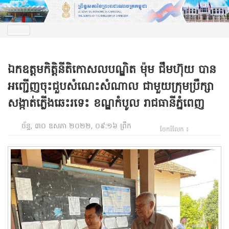
ឯកឧត្តមកិត្តិនីតិកោសលបណ្ឌិត ម៉ុម ជឹមហ៊ុយ បាន
អញ្ជើញចុះជួបសំណេះសំណាល ជាមួយក្រុមប្រឹក្សា
សង្កាត់ភ្លើងឆេះរទេះ ខណ្ឌកំបូល រាជធានីភ្នំពេញ
ច័ន្ទ, ៣០ ឧសភា ២០២២, ០៩:១៦ ព្រឹក
ចែករំលែក ៖