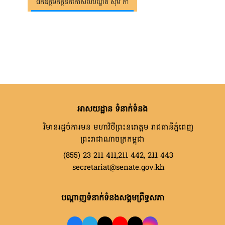
ឯកឧត្តមកិត្តិនីតិកោសលបណ្ឌិត ស៊ឹម កា
អាសយដ្ឋាន ទំនាក់ទំនង
វិមានរដ្ឋចំការមន មហាវិថីព្រះនរោត្តម រាជធានីភ្នំពេញ
ព្រះរាជាណាចក្រកម្ពុជា
(855) 23 211 411,211 442, 211 443
secretariat@senate.gov.kh
បណ្តាញទំនាក់ទំនងសង្គមព្រឹទ្ធសភា