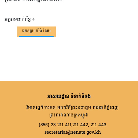
អត្ថបទពាក់ព័ន្ធ ៖
ឯកឧត្តម យ៉ង់ សែម
អាសយដ្ឋាន ទំនាក់ទំនង
វិមានរដ្ឋចំការមន មហាវិថីព្រះនរោត្តម រាជធានីភ្នំពេញ
ព្រះរាជាណាចក្រកម្ពុជា
(855) 23 211 411,211 442, 211 443
secretariat@senate.gov.kh