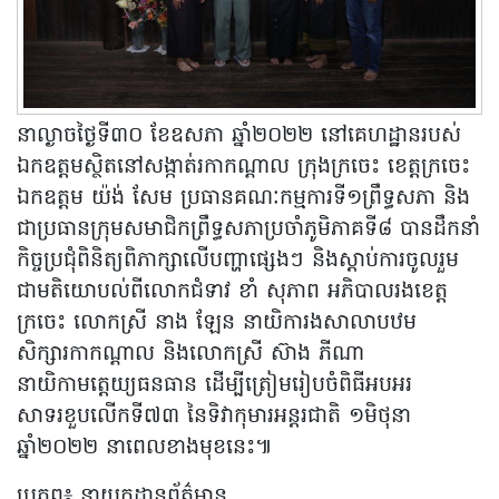
នាល្ងាចថ្ងៃទី៣០ ខែឧសភា ឆ្នាំ២០២២ នៅគេហដ្ឋានរបស់
ឯកឧត្តមស្ថិតនៅសង្កាត់រកាកណ្តាល ក្រុងក្រចេះ ខេត្តក្រចេះ
ឯកឧត្តម យ៉ង់ សែម ប្រធានគណៈកម្មការទី១ព្រឹទ្ធសភា និង
ជាប្រធានក្រុមសមាជិកព្រឹទ្ធសភាប្រចាំភូមិភាគទី៨ បានដឹកនាំ
កិច្ចប្រជុំពិនិត្យពិភាក្សាលើបញ្ហាផ្សេងៗ និងស្តាប់ការចូលរួម
ជាមតិយោបល់ពីលោកជំទាវ ខាំ សុភាព អភិបាលរងខេត្ត
ក្រចេះ លោកស្រី នាង ឡែន នាយិការងសាលាបឋម
សិក្សារកាកណ្តាល និងលោកស្រី ស៊ាង ភីណា
នាយិកាមត្តេយ្យធនធាន ដើម្បីត្រៀមរៀបចំពិធីអបអរ
សាទរខួបលើកទី៧៣ នៃទិវាកុមារអន្តរជាតិ ១មិថុនា
ឆ្នាំ២០២២ នាពេលខាងមុខនេះ៕
ប្រភព៖ នាយកដ្ឋានព័ត៌មាន