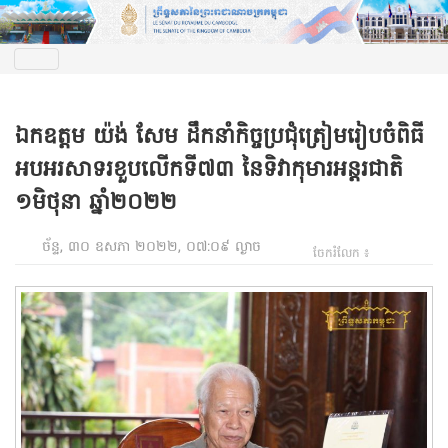
ឯកឧត្តម យ៉ង់ សែម ដឹកនាំកិច្ចប្រជុំត្រៀមរៀបចំពិធី
អបអរសាទរខួបលើកទី៧៣ នៃទិវាកុមារអន្តរជាតិ
១មិថុនា ឆ្នាំ២០២២
ច័ន្ទ, ៣០ ឧសភា ២០២២, ០៧:០៩ ល្ងាច
ចែករំលែក ៖