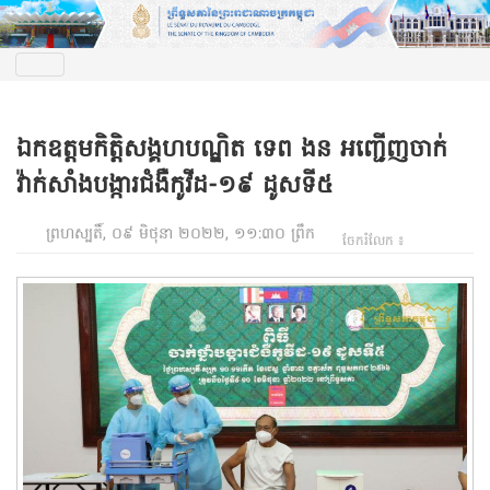
ឯកឧត្តមកិត្តិសង្គហបណ្ឌិត ទេព ងន អញ្ជើញចាក់
វ៉ាក់សាំងបង្ការជំងឺកូវីដ-១៩ ដូសទី៥
ព្រហស្បតិ៍, ០៩ មិថុនា ២០២២, ១១:៣០ ព្រឹក
ចែករំលែក ៖