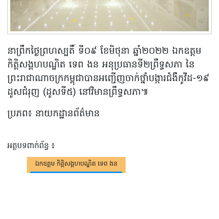
នាព្រឹកថ្ងៃព្រហស្បតិ៍ ទី០៩ ខែមិថុនា ឆ្នាំ២០២២ ឯកឧត្តម
កិត្តិសង្គហបណ្ឌិត ទេព ងន អនុប្រធានទី២ព្រឹទ្ធសភា នៃ
ព្រះរាជាណាចក្រកម្ពុជាបានអញ្ជើញចាក់ថ្នាំបង្ការជំងឺកូវីដ-១៩
ដូសជំរុញ (ដូសទី៥) នៅវិមានព្រឹទ្ធសភា៕
ប្រភព៖ នាយកដ្ឋានព័ត៌មាន
អត្ថបទពាក់ព័ន្ធ ៖
ឯកឧត្តម កិត្តិសង្គហបណ្ឌិត ទេព ងន