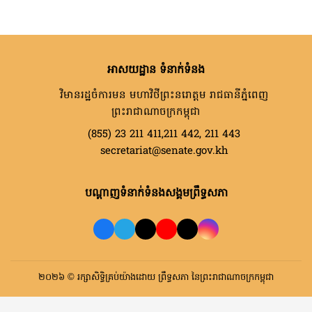
អាសយដ្ឋាន ទំនាក់ទំនង
វិមានរដ្ឋចំការមន មហាវិថីព្រះនរោត្តម រាជធានីភ្នំពេញ
ព្រះរាជាណាចក្រកម្ពុជា
(855) 23 211 411,211 442, 211 443
secretariat@senate.gov.kh
បណ្តាញទំនាក់ទំនងសង្គមព្រឹទ្ធសភា
២០២៦ © រក្សាសិទ្ធិគ្រប់យ៉ាងដោយ ព្រឹទ្ធសភា នៃព្រះរាជាណាចក្រកម្ពុជា