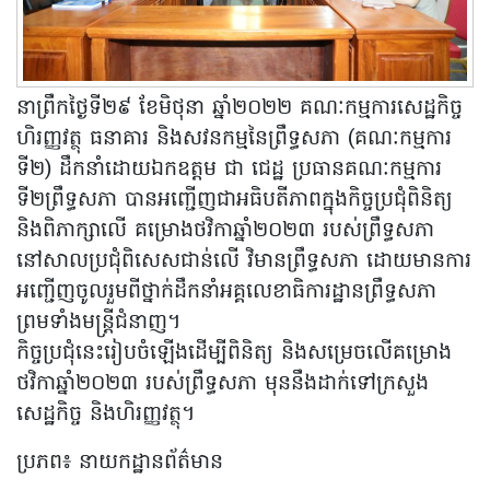
នាព្រឹកថ្ងៃទី២៩ ខែមិថុនា ឆ្នាំ២០២២ គណៈកម្មការសេដ្ឋកិច្ច
ហិរញ្ញវត្ថុ ធនាគារ និងសវនកម្មនៃព្រឹទ្ធសភា (គណៈកម្មការ
ទី២) ដឹកនាំដោយឯកឧត្តម ជា ជេដ្ឋ ប្រធានគណៈកម្មការ
ទី២ព្រឹទ្ធសភា បានអញ្ជើញជាអធិបតីភាពក្នុងកិច្ចប្រជុំពិនិត្យ
និងពិភាក្សាលើ គម្រោងថវិកាឆ្នាំ២០២៣ របស់ព្រឹទ្ធសភា
នៅសាលប្រជុំពិសេសជាន់លើ វិមានព្រឹទ្ធសភា ដោយមានការ
អញ្ជើញចូលរួមពីថ្នាក់ដឹកនាំអគ្គលេខាធិការដ្ឋានព្រឹទ្ធសភា
ព្រមទាំងមន្រ្តីជំនាញ។
កិច្ចប្រជុំនេះរៀបចំឡើងដើម្បីពិនិត្យ និងសម្រេចលើគម្រោង
ថវិកាឆ្នាំ២០២៣ របស់ព្រឹទ្ធសភា មុននឹងដាក់ទៅក្រសួង
សេដ្ឋកិច្ច និងហិរញ្ញវត្ថុ។
ប្រភព៖ នាយកដ្ឋានព័ត៌មាន