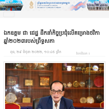
ឯកឧត្តម ជា ជេដ្ឋ ដឹកនាំកិច្ចប្រជុំលើគម្រោងថវិកា
ឆ្នាំ២០២៣របស់ព្រឹទ្ធសភា
ពុធ, ២៩ មិថុនា ២០២២, ១០:៤៥ ព្រឹក
ចែករំលែក ៖