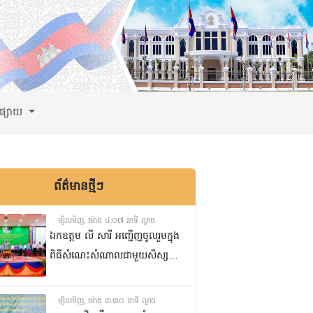
ពផ្សាយ
ព័ត៌មានថ្មីៗ
ម្សិលមិញ, ម៉ោង ៤:០៧ នាទី ល្ងាច
ឯកឧត្តម លី សារី អញ្ជើញចូលរួមក្នុង
ពិធីសំណេះសំណាលជាមួយសិស្ស
ត្រៀមប្រឡងសញ្ញាបត្រមធ្យមសិក្សា
ទុតិយភូមិ២០២៥-២០២៦
ម្សិលមិញ, ម៉ោង ៣:៣០ នាទី ល្ងាច