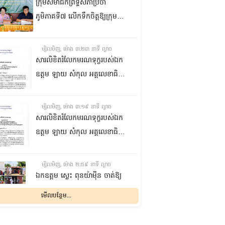
ក្រុមសមាជិកព្រឹទ្ធសភាប្រចាំ
ភូមិភាគទី៧ លើកទឹកចិត្តឱ្យក្រុម
ប្រឹក្សាឃុំក្នុងស្រុកជលគិរី រួមគ្នាបន្ត
បង្ករបង្កើនផលកសិកម្មបន្ថែមពីលើ
ម្សិលមិញ, ម៉ោង ៣:២៣ នាទី ល្ងាច
មុខរបបសព្វថ្ងៃ ដើម្បីឱ្យប្រជាពលរដ្ឋ
សារលិខិតរំលែកមរណទុក្ខរបស់ឯក
មានជីវភាពធូរធារ
ឧត្តម ឡាយ សំកុល អគ្គលេខាធិការ
ព្រឹទ្ធសភា ជូន ឯកឧត្តម ឡោក
ឆាយ អគ្គលេខាធិការរងព្រឹទ្ធសភា
ម្សិលមិញ, ម៉ោង ៣:១៩ នាទី ល្ងាច
ព្រមទាំងក្រុមគ្រួសារ ចំពោះមរណ
សារលិខិតរំលែកមរណទុក្ខរបស់ឯក
ភាព ឧបាសិកា លឹម អេងលាន ត្រូវ
ឧត្តម ឡាយ សំកុល អគ្គលេខាធិការ
ជាបងស្រីបង្កើតរបស់ឯកឧត្តម បាន
ព្រឹទ្ធសភា គោរពជូន លោកជំទាវ
ទទួលមរណភាព នៅថ្ងៃទី៥ ខែសីហា
ឡោក ខេង ប្រធានគណៈកម្មការ
ម្សិលមិញ, ម៉ោង ២:៥៩ នាទី ល្ងាច
ឆ្នាំ២០២៦ វេលាម៉ោង១:៥០នាទី
សុខាភិបាល សង្គមកិច្ច អតីត
ឯកឧត្តម ស្លេះ ពុនយ៉ាម៉ីន ចាត់ឱ្យ
រំលងអធ្រាត្រ ក្នុងជន្មាយុ៨១ឆ្នាំ
យុទ្ធជន យុវនីតិសម្បទា ការងារ
ក្រុមការងារនាំយកកញ្ចប់
មើលបន្ថែម...
ដោយរោគាពាធ នៅប្រទេសបារាំង
បណ្តុះបណ្តាលវិជ្ជាជីវៈ និងកិច្ចការនារី
អាហារចែកជូនបងប្អូនប្រជាពលរដ្ឋ
នៃរដ្ឋសភា ព្រមទាំងក្រុមគ្រួសារ
ម្សិលមិញ, ម៉ោង ២:៣២ នាទី ល្ងាច