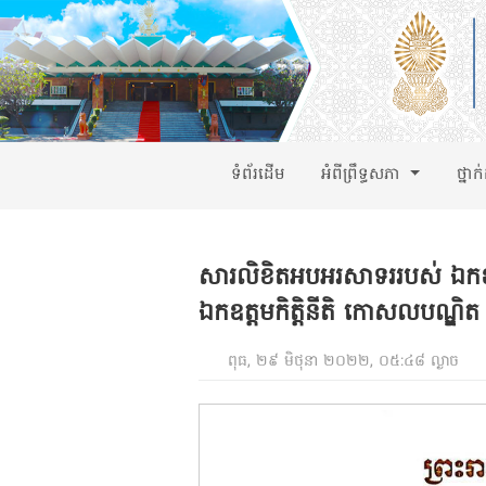
ទំព័រដើម
អំពីព្រឹទ្ធសភា
ថ្នាក
សារលិខិតអបអរសាទររបស់ ឯកឧត្ត
ឯកឧត្ដមកិត្តិនីតិ កោសលបណ្ឌិត អ៉
ពុធ, ២៩ មិថុនា ២០២២, ០៥:៤៨ ល្ងាច