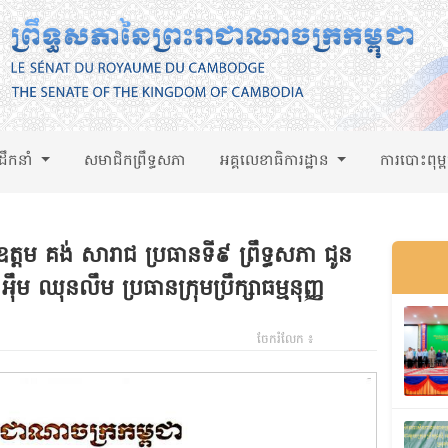
់ដឹកនាំ
សមាជិកព្រឹទ្ធសភា
អគ្គលេខាធិការដ្ឋាន
ការបោះពុម្
ម គង់ សារាជ ប្រធានទី៩ ព្រឹទ្ធសភា ជូន
ឹម ឈុនលឹម ប្រធានក្រុមប្រឹក្សាធម្មនុញ្ញ
ចែករំលែក ៖