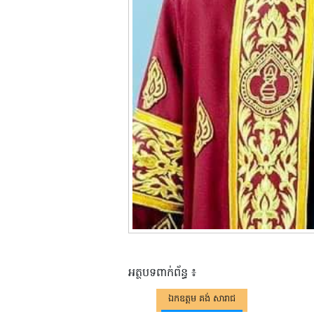
អត្ថបទពាក់ព័ន្ធ ៖
ឯកឧត្តម គង់ សារាជ