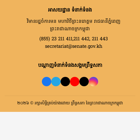
អាសយដ្ឋាន ទំនាក់ទំនង
វិមានរដ្ឋចំការមន មហាវិថីព្រះនរោត្តម រាជធានីភ្នំពេញ
ព្រះរាជាណាចក្រកម្ពុជា
(855) 23 211 411,211 442, 211 443
secretariat@senate.gov.kh
បណ្តាញទំនាក់ទំនងសង្គមព្រឹទ្ធសភា
២០២៦ © រក្សាសិទ្ធិគ្រប់យ៉ាងដោយ ព្រឹទ្ធសភា នៃព្រះរាជាណាចក្រកម្ពុជា