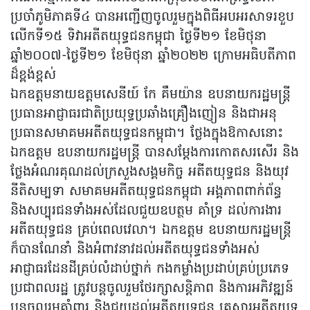
ប្រចាំភូមិភាគទី៤ បានអញ្ជើញចូលរួមក្នុងពិធីអបអរសាទរខួប
លើកទី១៥ ទិវាអតីតយុទ្ធជនកម្ពុជា ថ្ងៃទី២១ ខែមិថុនា
ឆ្នាំ២០០៧-ថ្ងៃទី២១ ខែមិថុនា ឆ្នាំ២០២២ ក្រោមអធិបតីភាព
ដ៏ខ្ពង់ខ្ពស់
ឯកឧត្តមនាយឧត្ដមសេនីយ៍ កែ គឹមយ៉ាន ឧបនាយករដ្ឋមន្រ្តី
ប្រធានអាជ្ញាធរជាតិប្រយុទ្ធប្រឆាំងគ្រឿងញៀន និងជាអនុ
ប្រធានសមាគមអតីតយុទ្ធជនកម្ពុជា។ ថ្លែងក្នុងឱកាសនោះ
ឯកឧត្តម ឧបនាយករដ្ឋមន្រ្តី បានសម្តែងការកោតសរសើរ និង
ថ្លែងអំណរគុណដល់ក្រសួងសង្គមកិច្ច អតីតយុទ្ធជន និងយុវ
នីតិសម្បទា សមាគមអតីតយុទ្ធជនកម្ពុជា អង្គភាពពាក់ព័ន្ធ
និងសប្បុរជនទាំងអស់ដែលជួយឧបត្ថម គាំទ្រ ដល់ការងារ
អតីតយុទ្ធជន គ្រប់ពេលវេលា។ ឯកឧត្តម ឧបនាយករដ្ឋមន្រ្តី
ក៏បានណែនាំ និងអំពាវនាវដល់អតីតយុទ្ធជនទាំងអស់
អាជ្ញាធរដែនដីគ្រប់លំដាប់ថ្នាក់ កងកម្លាំងប្រដាប់គ្រប់ប្រភេទ
ប្រជាពលរដ្ឋ ត្រូវបន្តចូលរួមថែរក្សាសន្តិភាព និងការអភិវឌ្ឍន៍
បន្តចូលរួមគាំពារ និងជួយដល់អតីតយុទ្ធជន គ្រួសារអតីតយុទ្ធ