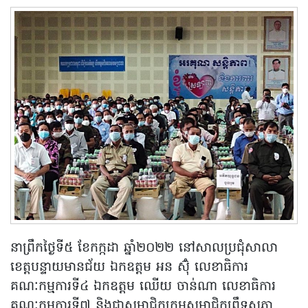
នាព្រឹកថ្ងៃទី៥ ខែកក្កដា ឆ្នាំ២០២២ នៅសាលប្រជុំសាលា
ខេត្តបន្ទាយមានជ័យ ឯកឧត្ដម អន ស៊ុំ លេខាធិការ
គណៈកម្មការទី៤ ឯកឧត្ដម ឈើយ ចាន់ណា លេខាធិការ
គណៈកម្មការទី៧ និងជាសមាជិកក្រុមសមាជិកព្រឹទ្ធសភា