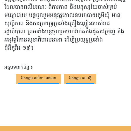
ដែលបានពលីមរណៈ ពិការភាព និងមនុស្សវ័យចាស់គ្រប់
មធ្យោបាយ បន្តចូលរួមអនុវត្តគោលនយោបាយភូមិឃុំ មាន
សុវត្ថិភាព និងការប្រយុទ្ធប្រឆាំងគ្រឿងញៀនរបស់រាជ
រដ្ឋាភិបាល ព្រមទាំងបន្តចូលរួមចាក់វ៉ាក់សាំងដូសជម្រុញ និង
អនុវត្តវិធានសុខាភិបាលនានា ដើម្បីប្រយុទ្ធប្រឆាំង
ជំងឺកូវីដ-១៩។
អត្ថបទពាក់ព័ន្ធ ៖
ឯកឧត្តម ឈើយ ចាន់ណា
ឯកឧត្តម អន ស៊ុំ