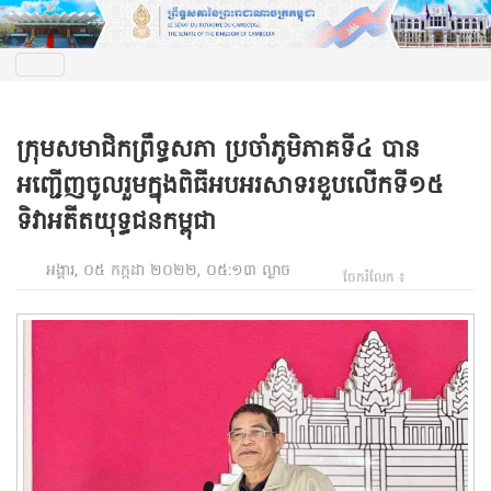
ក្រុមសមាជិកព្រឹទ្ធសភា ប្រចាំភូមិភាគទី៤ បាន
អញ្ជើញចូលរួមក្នុងពិធីអបអរសាទរខួបលើកទី១៥
ទិវាអតីតយុទ្ធជនកម្ពុជា
អង្គារ, ០៥ កក្កដា ២០២២, ០៥:១៣ ល្ងាច
ចែករំលែក ៖