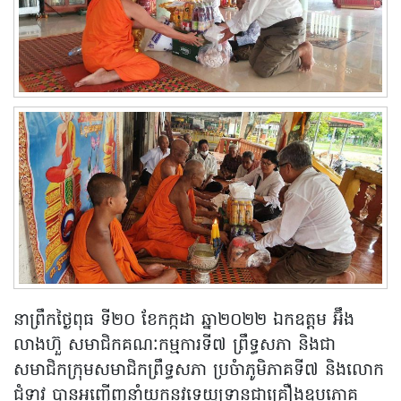
នាព្រឹកថ្ងៃពុធ ទី២០ ខែកក្កដា ឆ្នា២០២២ ឯកឧត្តម អ៊ឹង
លាងហ៊ួ សមាជិកគណៈកម្មការទី៧ ព្រឹទ្ធសភា និងជា
សមាជិកក្រុមសមាជិកព្រឹទ្ធសភា ប្រចំាភូមិភាគទី៧ និងលោក
ជំទាវ បានអញ្ជើញនាំយកនូវទេយ្យទានជាគ្រឿងឧបភោគ