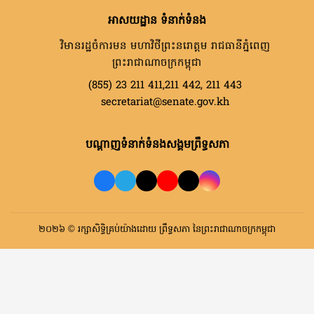
អាសយដ្ឋាន ទំនាក់ទំនង
វិមានរដ្ឋចំការមន មហាវិថីព្រះនរោត្តម រាជធានីភ្នំពេញ
ព្រះរាជាណាចក្រកម្ពុជា
(855) 23 211 411,211 442, 211 443
secretariat@senate.gov.kh
បណ្តាញទំនាក់ទំនងសង្គមព្រឹទ្ធសភា
២០២៦ © រក្សាសិទ្ធិគ្រប់យ៉ាងដោយ ព្រឹទ្ធសភា នៃព្រះរាជាណាចក្រកម្ពុជា