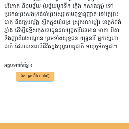
បរិភោគ និងបច្ច័យ (បច្ច័យបួនទឹក ភ្លើង កសាងវត្ត) ទៅ
ប្រគេនព្រះសង្ឃគង់ចាំព្រះវស្សាតាមពុទ្ធានុញ្ញាត នៅវត្តព្រះ
ធាតុ និងវត្តបល្ល័ង្គ ស្ថិតក្នុងឃុំពង្រ ស្រុករលាប្អៀរ ខេត្តកំពង់
ឆ្នាំង ដើម្បីឧទ្ទិសកុសលជូនដល់បុព្វការីជនមាន មាតា បិតា
និងញាតិ៧សណ្តាន ព្រមទាំងយុទ្ធជន យុទ្ធនារី អ្នកស្នេហា
ជាតិ ដែលបានពលីជីវិតក្នុងបុព្វហេតុជាតិ មាតុភូមិកម្ពុជា។
អត្ថបទពាក់ព័ន្ធ ៖
ឯកឧត្តម អ៊ឹង លាងហ៊ួ