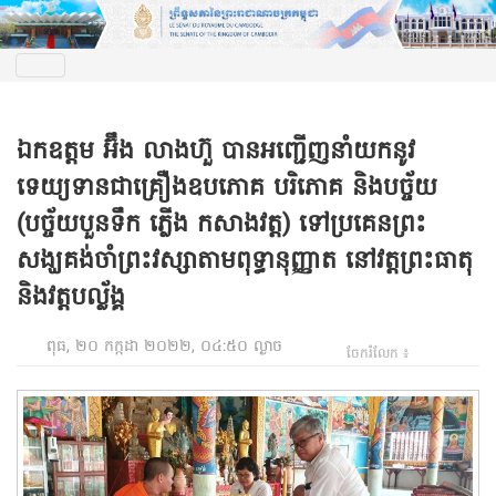
ឯកឧត្តម អ៊ឹង លាងហ៊ួ បានអញ្ជើញនាំយកនូវ
ទេយ្យទានជាគ្រឿងឧបភោគ បរិភោគ និងបច្ច័យ
(បច្ច័យបួនទឹក ភ្លើង កសាងវត្ត) ទៅប្រគេនព្រះ
សង្ឃគង់ចាំព្រះវស្សាតាមពុទ្ធានុញ្ញាត នៅវត្តព្រះធាតុ
និងវត្តបល្ល័ង្គ
ពុធ, ២០ កក្កដា ២០២២, ០៤:៥០ ល្ងាច
ចែករំលែក ៖