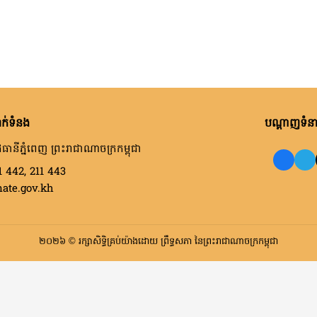
ក់ទំនង
បណ្តាញទំនាក
ធានីភ្នំពេញ ព្រះរាជាណាចក្រកម្ពុជា
1 442, 211 443
nate.gov.kh
២០២៦ © រក្សាសិទ្ធិគ្រប់យ៉ាងដោយ ព្រឹទ្ធសភា នៃព្រះរាជាណាចក្រកម្ពុជា