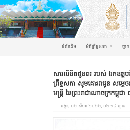
ទំព័រដើម
អំពីព្រឹទ្ធសភា
ថ្នាក
សារលិខិតជូនពរ របស់ ឯកឧត្តមក
ព្រឹទ្ធសភា សូមគោរពជូន សម្ត
មន្ត្រី នៃព្រះរាជាណាចក្រកម្ពុជា ជ
អង្គារ, ០២ សីហា ២០២២, ០២:១៨ ល្ងាច