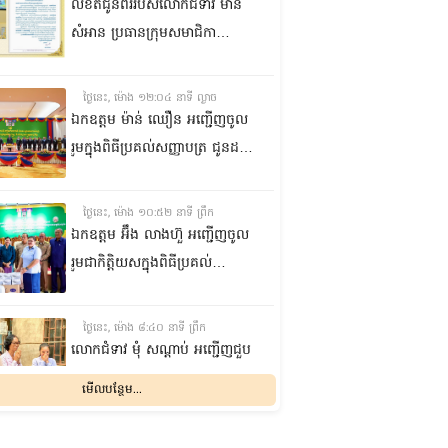
លិខិតជូនពររបស់លោកជំទាវ មាន
សំអាន ប្រធានក្រុម​សមាជិកា
ព្រឹទ្ធសភា​ គោរពជូន លោកជំទាវ
ឃួន ឃុនឌី លេខាធិការក្រុម
ថ្ងៃនេះ, ម៉ោង ១២:០៤ នាទី ល្ងាច
សមាជិកាព្រឹទ្ធសភា ក្នុងឱកាស
ឯកឧត្តម ម៉ាន់ ឈឿន អញ្ជើញចូល
ប្រកបដោយសិរីមង្គល នៃថ្ងៃចម្រើន
រួមក្នុងពិធីប្រគល់សញ្ញាបត្រ ជូនដល់
អាយុវឌ្ឍនមង្គលរបស់ លោកជំទាវ
និស្សិតជ័យលាភី និងសម្ពោធអគារ
លេខាធិការក្រុមសមាជិកាព្រឹទ្ធសភា
សិក្សា នៃសាកលវិទ្យាល័យភូមិន្ទនីតិ
ថ្ងៃនេះ, ម៉ោង ១០:៥២ នាទី ព្រឹក
សាស្ត្រ និងវិទ្យាស្ត្រសេដ្ឋកិច្ច
ឯកឧត្តម អ‍៊ឹង លាងហ៊ួ អញ្ជើញចូល
រួមជាកិត្តិយសក្នុងពិធីប្រគល់
ឧបករណ៍ផលិតអុកស៊ីសែន
និងអាល់កុល ជូនដល់មន្ទីរពេទ្យ
ថ្ងៃនេះ, ម៉ោង ៨:៤០ នាទី ព្រឹក
បង្អែក និងមណ្ឌលសុខភាពមួយចំនួន
លោកជំទាវ មុំ សណ្តាប់ អញ្ជើញជួប
ក្នុងខេត្តកំពង់ឆ្នាំង
សំណេះសំណាល និងសួរសុខទុក្ខ
មើលបន្ថែម...
ជាមួយចលនានារី ក្នុងសង្កាត់ផ្សារ
ដើមថ្កូវ ខណ្ឌចំការមន រាជធានី
ម្សិលមិញ, ម៉ោង ៨:០៤ នាទី ល្ងាច