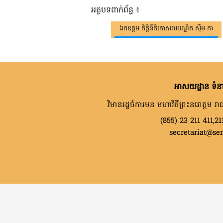
អត្ថបទពាក់ព័ន្ធ ៖
ឯកឧត្តម កិត្តិនីតិកោសលបណ្ឌិត ស៊ឹម កា
អាសយដ្ឋាន ទំនា
វិមានរដ្ឋចំការមន មហាវិថីព្រះនរោត្តម រាជ
(855) 23 211 411,21
secretariat@se