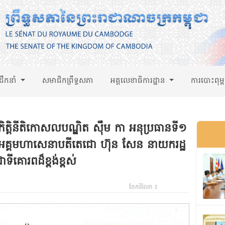
់ដឹកនាំ
សមាជិកព្រឹទ្ធសភា
អគ្គលេខាធិការដ្ឋាន
ការបោះពុម្
ិត្តិនីតិកោសលបណ្ឌិត ស៊ឹម កា អនុប្រធានទី១
េចអគ្គមហាសេនាបតីតេជោ ហ៊ុន សែន នាយករដ្ឋ
ាទីគោរពដ៏ខ្ពង់ខ្ពស់
ចែករំលែក ៖