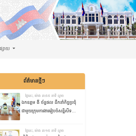
ពផ្សាយ
ព័ត៌មានថ្មីៗ
ថ្ងៃនេះ, ម៉ោង ៣:៥៥ នាទី ល្ងាច
ឯកឧត្តម ងី ច័ន្ទផល ដឹកនាំកិច្ចប្រជុំ
ជាមួយក្រុមការងាររៀបចំសន្និសីទ
ISC-2 ដើម្បីពិនិត្យវឌ្ឍនភាពការងារ
ដែលបាននិងកំពុងអនុវត្ត
ថ្ងៃនេះ, ម៉ោង ៣:១៥ នាទី ល្ងាច