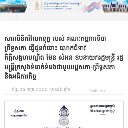
សារលិខិតរំលែកទុក្ខ របស់ គណៈកម្មការទី៣
ព្រឹទ្ធសភា ផ្ញើជូនចំពោះ លោកជំទាវ
កិត្តិសង្គហបណ្ឌិត ម៉ែន សំអន ឧបនាយករដ្ឋមន្ត្រី រដ្ឋ
មន្ត្រីក្រសួងទំនាក់ទំនងជាមួយរដ្ឋសភា-ព្រឹទ្ធសភា
និងអធិការកិច្ច
ច័ន្ទ, ០៥ កញ្ញា ២០២២, ១០:៤៦ ព្រឹក
ចែករំលែក ៖