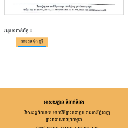
អត្ថបទពាក់ព័ន្ធ ៖
ឯកឧត្តម ម៉ុង ឫទ្ធី
អាសយដ្ឋាន ទំនាក់ទំនង
វិមានរដ្ឋចំការមន មហាវិថីព្រះនរោត្តម រាជធានីភ្នំពេញ
ព្រះរាជាណាចក្រកម្ពុជា