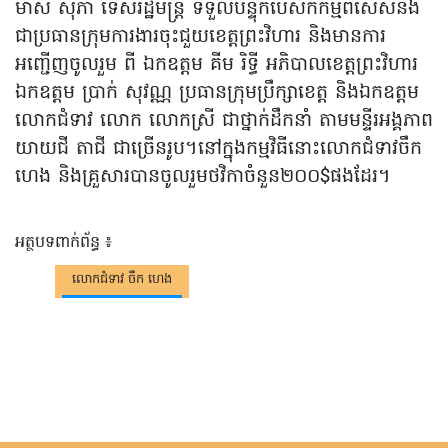
មាស សុភា ទេសរដ្ឋមន្ត្រី ទទួលបន្ទុកបេសកកម្មពិសេសនិង
ជាប្រធានក្រុមការងារចុះជួយខេត្តព្រះវិហារ និងមានការ
អញ្ជើញចូលរួម ពី ឯកឧត្តម គីម រិទ្ធី អភិបាលខេត្តព្រះវិហារ
ឯកឧត្តម ប្រាក់ សុវណ្ណ ប្រធានក្រុមប្រឹក្សាខេត្ត និងឯកឧត្តម
លោកជំទាវ លោក លោកស្រី ជាថ្នាក់ដឹកនាំ តាមមន្ទីរអង្គភាព
យាយជី តាជី ជាច្រើនរូប។នៅក្នុងកម្មវិធីនោះលោកជំទាវចឹក
ហេង និងគ្រួសារបានចូលរួមថវិកាចំនួន២០០$ផងដែរ។
អត្ថបទពាក់ព័ន្ធ ៖
លោកជំទាវ ចឹក ហេង