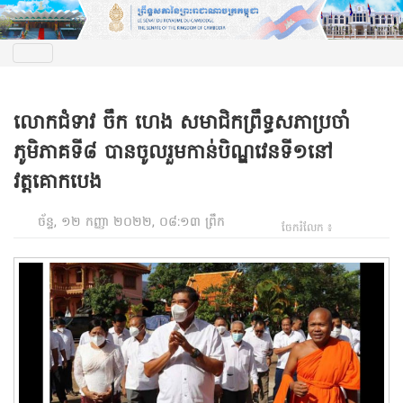
លោកជំទាវ ចឹក ហេង សមាជិកព្រឹទ្ធសភាប្រចាំ
ភូមិភាគទី៨ បានចូលរួមកាន់បិណ្ឌវេនទី១នៅ
វត្តគោកបេង
ច័ន្ទ, ១២ កញ្ញា ២០២២, ០៨:១៣ ព្រឹក
ចែករំលែក ៖