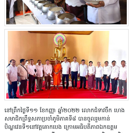
នៅព្រឹកថ្ងៃទី១១ ខែកញ្ញា ឆ្នាំ២០២២ លោកជំទាវចឹក ហេង
សមាជិកព្រឹទ្ធសភាប្រចាំភូមិភាគទី៨ បានចូលរួមកាន់
បិណ្ឌវេនទី១នៅវត្តគោកបេង ក្រោមអធិបតីភាពឯកឧត្តម